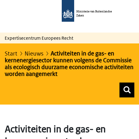
Ministerie van Buitenlandse
Zaken
Expertisecentrum Europees Recht
Start
Nieuws
Activiteiten in de gas- en
kernenergiesector kunnen volgens de Commissie
als ecologisch duurzame economische activiteiten
worden aangemerkt
Z
Z
Top menu zoeken
Activiteiten in de gas- en