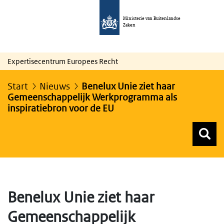
Ministerie van Buitenlandse
Zaken
Expertisecentrum Europees Recht
Start
Nieuws
Benelux Unie ziet haar
Gemeenschappelijk Werkprogramma als
inspiratiebron voor de EU
Z
Z
Top menu zoeken
Benelux Unie ziet haar
Gemeenschappelijk