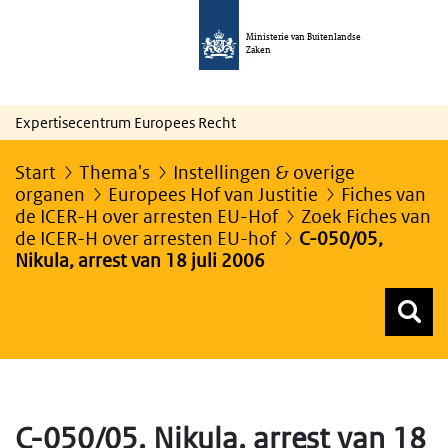
Ministerie van Buitenlandse
Zaken
Expertisecentrum Europees Recht
Start
Thema's
Instellingen & overige
organen
Europees Hof van Justitie
Fiches van
de ICER-H over arresten EU-Hof
Zoek Fiches van
de ICER-H over arresten EU-hof
C-050/05,
Nikula, arrest van 18 juli 2006
Z
Z
Top menu zoeken
C-050/05, Nikula, arrest van 18