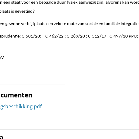
n een staat voor een bepaalde duur fysiek aanwezig zijn, alvorens kan w
laats is gevestigd?
een gewone verblijfplaats een zekere mate van sociale en familiale integrati
isprudentie: C-501/20; ¬C-462/22 ; C-289/20 ; C-512/17 ; C-497/10 PPU;
enV
documenten
ngsbeschikking.pdf
na