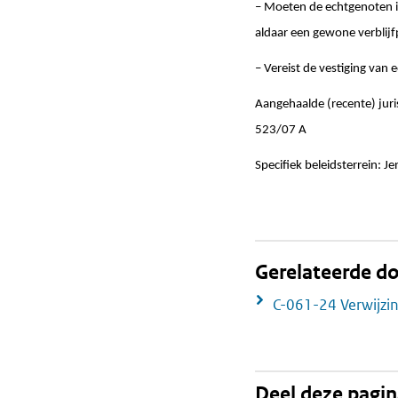
– Moeten de echtgenoten i
aldaar een gewone verblijfp
– Vereist de vestiging van 
Aangehaalde (recente) jur
523/07 A
Specifiek beleidsterrein: J
Gerelateerde 
C-061-24 Verwijzi
Deel deze pagi