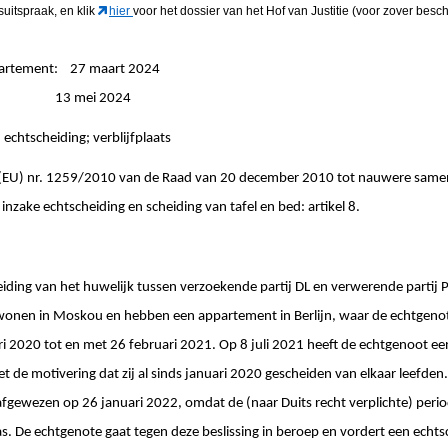
suitspraak, en klik
hier
voor het dossier van het Hof van Justitie (voor zover besch
partement: 27 maart 2024
ingen: 13 mei 2024
; echtscheiding; verblijfplaats
 (EU) nr. 1259/2010 van de Raad van 20 december 2010 tot nauwere same
 inzake echtscheiding en scheiding van tafel en bed: artikel 8.
eiding van het huwelijk tussen verzoekende partij DL en verwerende partij
e wonen in Moskou en hebben een appartement in Berlijn, waar de echtgenot
ri 2020 tot en met 26 februari 2021. Op 8 juli 2021 heeft de echtgenoot ee
et de motivering dat zij al sinds januari 2020 gescheiden van elkaar leefden.
afgewezen op 26 januari 2022, omdat de (naar Duits recht verplichte) peri
as. De echtgenote gaat tegen deze beslissing in beroep en vordert een echts