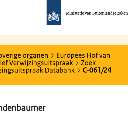
Ministerie van Buitenlandse Zake
 overige organen
Europees Hof van
ef Verwijzingsuitspraak
Zoek
jzingsuitspraak Databank
C-061/24
indenbaumer