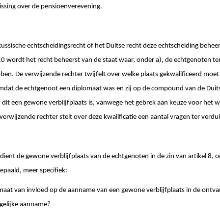
issing over de pensioenverevening.
t Russische echtscheidingsrecht of het Duitse recht deze echtscheiding beheer
 wordt het recht beheerst van de staat waar, onder a), de echtgenoten ten
bben. De verwijzende rechter twijfelt over welke plaats gekwalificeerd mo
omdat de echtgenoot een diplomaat was en zij op de compound van de Du
 of dit een gewone verblijfplaats is, vanwege het gebrek aan keuze voor he
verwijzende rechter stelt over deze kwalificatie een aantal vragen ter verdui
 dient de gewone verblijfplaats van de echtgenoten in de zin van artikel 8,
epaald, meer specifiek:
lomaat van invloed op de aanname van een gewone verblijfplaats in de ontva
rgelijke aanname?