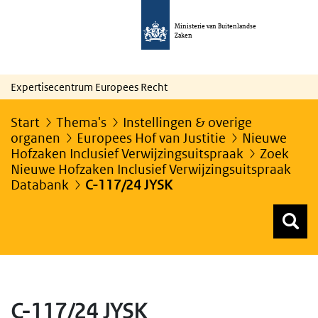
Ministerie van Buitenlandse
Zaken
Expertisecentrum Europees Recht
Start
Thema's
Instellingen & overige
organen
Europees Hof van Justitie
Nieuwe
Hofzaken Inclusief Verwijzingsuitspraak
Zoek
Nieuwe Hofzaken Inclusief Verwijzingsuitspraak
Databank
C-117/24 JYSK
Z
Z
Top menu zoeken
C-117/24 JYSK