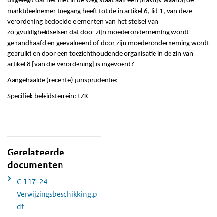
uitgelegd dat het niet in de weg staat aan een praktijk waarbij de
marktdeelnemer toegang heeft tot de in artikel 6, lid 1, van deze
verordening bedoelde elementen van het stelsel van
zorgvuldigheidseisen dat door zijn moederonderneming wordt
gehandhaafd en geëvalueerd of door zijn moederonderneming wordt
gebruikt en door een toezichthoudende organisatie in de zin van
artikel 8 [van die verordening] is ingevoerd?
Aangehaalde (recente) jurisprudentie: -
Specifiek beleidsterrein: EZK
Gerelateerde
documenten
C-117-24
Verwijzingsbeschikking.p
df