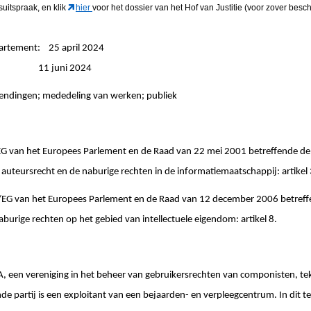
suitspraak, en klik
hier
voor het dossier van het Hof van Justitie (voor zover besch
partement: 25 april 2024
ngen: 11 juni 2024
endingen; mededeling van werken; publiek
an het Europees Parlement en de Raad van 22 mei 2001 betreffende de
auteursrecht en de naburige rechten in de informatiemaatschappij: artikel 3
van het Europees Parlement en de Raad van 12 december 2006 betreffe
burige rechten op het gebied van intellectuele eigendom: artikel 8.
, een vereniging in het beheer van gebruikersrechten van componisten, te
e partij is een exploitant van een bejaarden- en verpleegcentrum. In dit t