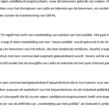
en eigen satellietontvangstsysteem, waar de bewoners gebruik van maken. 
ebben voor het doorgeven van radio en televisie aan de bewoners, en vorde
ken zonder de toestemming van GEMA.
01/29 regelt het recht van mededeling van werken aan het publiek. Het gaat
 vraag of deze mededeling aan een ‘nieuw publiek’ wordt getoond in de zin v
ing van bewoners van het tehuis, die daar langdurig verblijven. Daarbij vraa
 tehuis met een commercieel oogmerk geëxploiteerd wordt. Tevens wil de v
schil maakt dat de doorgifte van radio en televisie via het open internet ge
 een commercieel geëxploiteerd bejaardenhuis die in hun kamers over een
kken waaraan de exploitant van het bejaardenhuis via zijn kabelnet gelijkti
s doorgeeft die hij via een eigen satellietontvangstsysteem heeft ontvang
 zin van de definitie van „mededeling aan het publiek” als bedoeld in artikel 