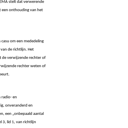
GEMA stelt dat verwerende
rt een onthouding van het
 in casu om een mededeling
an de richtlijn. Het
gt de verwijzende rechter of
erwijzende rechter weten of
beurt.
 radio- en
jdig, onveranderd en
en, een „onbepaald aantal
3, lid 1, van richtlijn