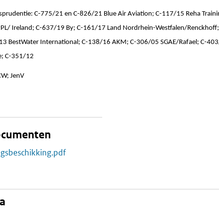
isprudentie: C-775/21 en C-826/21 Blue Air Aviation; C-117/15 Reha Tra
PL/ Ireland; C-637/19 By; C-161/17 Land Nordrhein-Westfalen/Renckhoff
13 BestWater International; C-138/16 AKM; C-306/05 SGAE/Rafael; C-403
e; C-351/12
OCW; JenV
documenten
ngsbeschikking.pdf
na