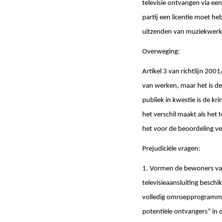
televisie ontvangen via e
partij een licentie moet h
uitzenden van muziekwer
Overweging:
Artikel 3 van richtlijn 20
van werken, maar het is de
publiek in kwestie is de kr
het verschil maakt als het
het voor de beoordeling ver
Prejudiciële vragen:
1. Vormen de bewoners van
televisieaansluiting beschi
volledig omroepprogramma’
potentiële ontvangers” in de