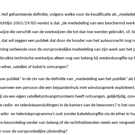
t Hof gehanteerde definitie, volgens welke voor de kwalificatie als „mededel
an richtlijn 2001/29/EG vereist is dat „de mededeling van een beschermd wer
ijze die verschilt van de werkwijzen die tot dan toe werden gebruikt, of, b
k’, dat wil zeggen een publiek dat door de houder van het auteursrecht nog 
ing verleende voor de oorspronkelijke mededeling van zijn werk aan het p
gebruikte technische werkwijze alleen nog van belang bij wederdoorgifte op 
ether, satelliet of kabel is ontvangen?
uw publiek” in de zin van de definitie van „mededeling aan het publiek” als be
wanneer een persoon die een bejaardenhuis met winstoogmerk exploiteert, 
via een eigen satellietontvangstsysteem heeft ontvangen, gelijktijdig, onv
 radio- en televisieaansluitingen in de kamers van de bewoners? Is het vo
radio- en televisieprogramma’s ook zonder kabeldoorgifte via de ether in 
ze beoordeling verder van belang of de rechthebbenden reeds een vergoed
n voor de oorspronkelijke uitzending?