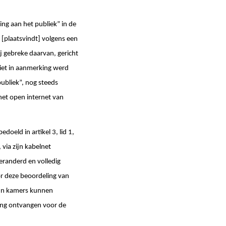
ing aan het publiek” in de
k [plaatsvindt] volgens een
ij gebreke daarvan, gericht
niet in aanmerking werd
ubliek”, nog steeds
het open internet van
doeld in artikel 3, lid 1,
via zijn kabelnet
eranderd en volledig
or deze beoordeling van
hun kamers kunnen
ing ontvangen voor de