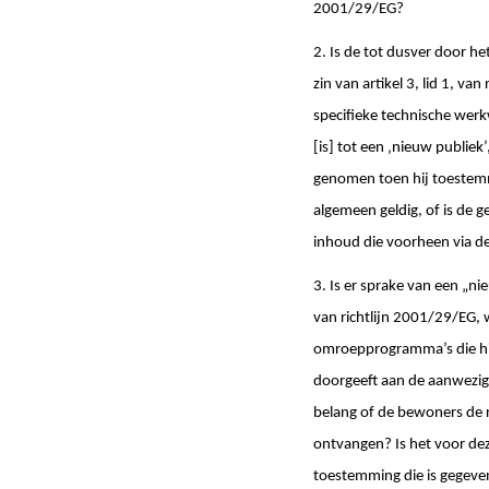
2001/29/EG?
2. Is de tot dusver door he
zin van artikel 3, lid 1, v
specifieke technische werkw
[is] tot een ‚nieuw publie
genomen toen hij toestemm
algemeen geldig, of is de 
inhoud die voorheen via de 
3. Is er sprake van een „nie
van richtlijn 2001/29/EG, 
omroepprogramma’s die hij 
doorgeeft aan de aanwezige
belang of de bewoners de 
ontvangen? Is het voor de
toestemming die is gegeve