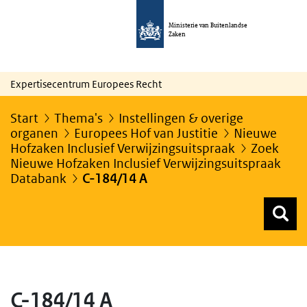
Ministerie van Buitenlandse
Zaken
Expertisecentrum Europees Recht
Start
Thema's
Instellingen & overige
organen
Europees Hof van Justitie
Nieuwe
Hofzaken Inclusief Verwijzingsuitspraak
Zoek
Nieuwe Hofzaken Inclusief Verwijzingsuitspraak
Databank
C-184/14 A
Z
Z
Top menu zoeken
C-184/14 A