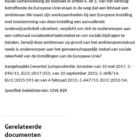
loyale samenwerking als bedoeld in artikel 4, lid 3, van het Verdrag
betreffende de Europese Unie eraan in de weg dat een lidstaat een
ambtenaar die naast zijn werkzaamheden bij een Europese instelling
met toestemming van deze instelling een aanvullende
onderwijsactiviteit uitoefent, verplicht om zich te onderwerpen aan
een nationaal socialezekerheidsstelsel en om sociale bijdragen te
betalen, terwijl deze ambtenaar op grond van het ambtenarenstatuut
reeds is onderworpen aan het gemeenschappelijk stelsel van sociale
zekerheid van de instellingen van de Europese Unie?
Aangehaalde (recente) jurisprudentie: Arresten van 10 mei 2017, C-
‑
690/15, EU:C:2017:355, van 10 september 2015, C
408/14,
‑
EU:C:2015:591 en van 4 februari 2015, C
647/13, EU:C:2015:54.
Specifiek beleidsterrein: SZW, BZK
Gerelateerde
documenten