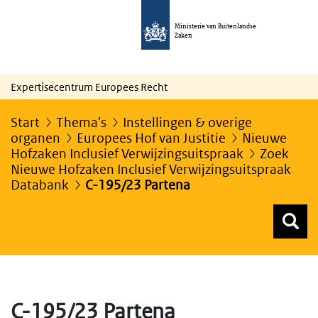
Ministerie van Buitenlandse
Zaken
Expertisecentrum Europees Recht
Start
Thema's
Instellingen & overige
organen
Europees Hof van Justitie
Nieuwe
Hofzaken Inclusief Verwijzingsuitspraak
Zoek
Nieuwe Hofzaken Inclusief Verwijzingsuitspraak
Databank
C-195/23 Partena
Z
Z
Top menu zoeken
C-195/23 Partena