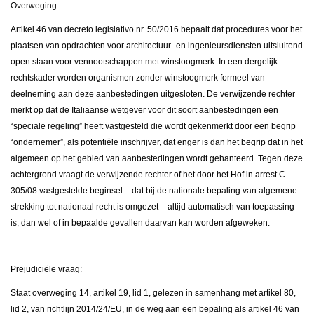
Overweging:
Artikel 46 van decreto legislativo nr. 50/2016 bepaalt dat procedures voor het
plaatsen van opdrachten voor architectuur- en ingenieursdiensten uitsluitend
open staan voor vennootschappen met winstoogmerk. In een dergelijk
rechtskader worden organismen zonder winstoogmerk formeel van
deelneming aan deze aanbestedingen uitgesloten. De verwijzende rechter
merkt op dat de Italiaanse wetgever voor dit soort aanbestedingen een
“speciale regeling” heeft vastgesteld die wordt gekenmerkt door een begrip
“ondernemer”, als potentiële inschrijver, dat enger is dan het begrip dat in het
algemeen op het gebied van aanbestedingen wordt gehanteerd. Tegen deze
achtergrond vraagt de verwijzende rechter of het door het Hof in arrest C-
305/08 vastgestelde beginsel – dat bij de nationale bepaling van algemene
strekking tot nationaal recht is omgezet – altijd automatisch van toepassing
is, dan wel of in bepaalde gevallen daarvan kan worden afgeweken.
Prejudiciële vraag:
Staat overweging 14, artikel 19, lid 1, gelezen in samenhang met artikel 80,
lid 2, van richtlijn 2014/24/EU, in de weg aan een bepaling als artikel 46 van