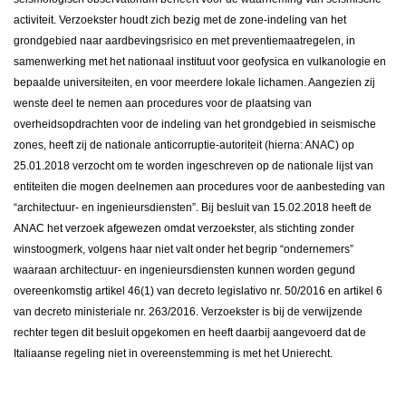
activiteit. Verzoekster houdt zich bezig met de zone-indeling van het
grondgebied naar aardbevingsrisico en met preventiemaatregelen, in
samenwerking met het nationaal instituut voor geofysica en vulkanologie en
bepaalde universiteiten, en voor meerdere lokale lichamen. Aangezien zij
wenste deel te nemen aan procedures voor de plaatsing van
overheidsopdrachten voor de indeling van het grondgebied in seismische
zones, heeft zij de nationale anticorruptie-autoriteit (hierna: ANAC) op
25.01.2018 verzocht om te worden ingeschreven op de nationale lijst van
entiteiten die mogen deelnemen aan procedures voor de aanbesteding van
“architectuur- en ingenieursdiensten”. Bij besluit van 15.02.2018 heeft de
ANAC het verzoek afgewezen omdat verzoekster, als stichting zonder
winstoogmerk, volgens haar niet valt onder het begrip “ondernemers”
waaraan architectuur- en ingenieursdiensten kunnen worden gegund
overeenkomstig artikel 46(1) van decreto legislativo nr. 50/2016 en artikel 6
van decreto ministeriale nr. 263/2016. Verzoekster is bij de verwijzende
rechter tegen dit besluit opgekomen en heeft daarbij aangevoerd dat de
Italiaanse regeling niet in overeenstemming is met het Unierecht.