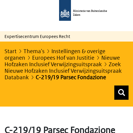
Ministerie van Buitenlandse
Zaken
Expertisecentrum Europees Recht
Start
Thema's
Instellingen & overige
organen
Europees Hof van Justitie
Nieuwe
Hofzaken Inclusief Verwijzingsuitspraak
Zoek
Nieuwe Hofzaken Inclusief Verwijzingsuitspraak
Databank
C-219/19 Parsec Fondazione
Z
Z
Top menu zoeken
C-219/19 Parsec Fondazione