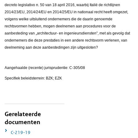
decreto legislativo n. 50 van 18 april 2016, waarbij Italië de richtlijnen
2014/23/EU, 2014/24/EU en 2014/25/EU in nationaal recht heeft omgezet,
volgens welke uitsluitend ondernemers die de daarin genoemde
rechtsvormen hebben, mogen deelnemen aan procedures voor de
aanbesteding van „architectuur- en ingenieursdiensten”, met als gevolg dat
ondernemers die deze prestaties in een andere rechtsvorm verlenen, van
deelneming aan deze aanbestedingen zijn uitgesloten?
Aangehaalde (recente) jurisprudentie: C-305/08
Specifiek beleidsterrein: BZK; EZK
Gerelateerde
documenten
C-219-19