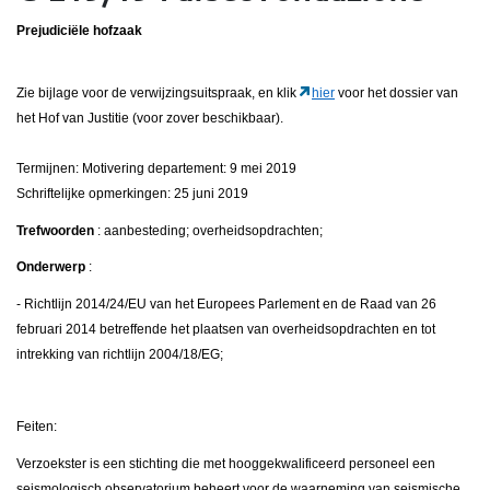
Prejudiciële hofzaak
Zie bijlage voor de verwijzingsuitspraak, en klik
hier
voor het dossier van
het Hof van Justitie (voor zover beschikbaar).
Termijnen: Motivering departement: 9 mei 2019
Schriftelijke opmerkingen: 25 juni 2019
Trefwoorden
: aanbesteding; overheidsopdrachten;
Onderwerp
:
- Richtlijn 2014/24/EU van het Europees Parlement en de Raad van 26
februari 2014 betreffende het plaatsen van overheidsopdrachten en tot
intrekking van richtlijn 2004/18/EG;
Feiten:
Verzoekster is een stichting die met hooggekwalificeerd personeel een
seismologisch observatorium beheert voor de waarneming van seismische