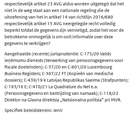
respectievelijk artikel 23 AVG aldus worden uitgelegd dat het
niet in de weg staat aan een nationale regeling die de
uitoefening van het in artikel 14 van richtlijn 2016/680
respectievelijk artikel 15 AVG neergelegde recht volledig
beperkt totdat de gegevens zijn vernietigd, zodat het voor de
betrokkene onmogelijk is om ooit informatie over deze
gegevens te verkrijgen?
Aangehaalde (recente) jurisprudentie: C-175/20 Valsts
ieņēmumu dienests (Verwerking van persoonsgegevens voor
fiscale doeleinden); C-37/20 en C-601/20 Luxembourg
Business Registers; C-307/22 FT (Kopieën van medische
dossiers); C-439/19 k Latvijas Republikas Saeima (Strafpunten);
C-193/16 E; C-470/21 La Quadrature du Net e.a.
(Persoonsgegevens en bestrijding van namaak); C-118/22
Direktor na Glavna direktsia „Natsionalna politsia” pri MVR.
Specifiek beleidsterrein: JenV