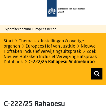
Ministerie van Buitenlandse
Zaken
Expertisecentrum Europees Recht
Start
Thema's
Instellingen & overige
organen
Europees Hof van Justitie
Nieuwe
Hofzaken Inclusief Verwijzingsuitspraak
Zoek
Nieuwe Hofzaken Inclusief Verwijzingsuitspraak
Databank
C-222/25 Rahapesu Andmeburoo
Z
Z
Top menu zoeken
C-222/25 Rahapesu