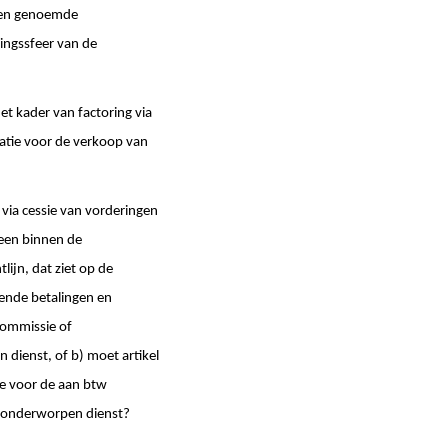
oven genoemde
kingssfeer van de
t kader van factoring via
atie voor de verkoop van
via cessie van vorderingen
 een binnen de
lijn, dat ziet op de
ffende betalingen en
commissie of
dienst, of b) moet artikel
tie voor de aan btw
w onderworpen dienst?