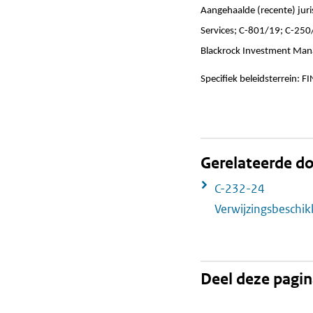
Aangehaalde (recente) jur
Services; C-801/19; C-25
Blackrock Investment Mana
Specifiek beleidsterrein: FI
Gerelateerde 
C-232-24
Verwijzingsbeschi
Deel deze pagi