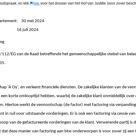
suitspraak, en klik
hier
voor het dossier van het Hof van Justitie (voor zover besch
partement: 30 mei 2024
ngen: 16 juli 2024
ing
06/112/EG van de Raad betreffende het gemeenschappelijke stelsel van bela
135.
ap ‘A Oy’, en verleent financiële diensten. De zakelijke klanten van de venn
een korte omlooptijd hebben, waarbij de zakelijke klant onmiddellijk over
n. Hiertoe werkt de vennootschap (de factor) met factoring via verpanding
t in ruil voor uitstaande vorderingen. Er is ook een factoring via cessie van
 koop van de gefactureerde vorderingen van de klant. Verwerende partij is d
t dat deze manier van factoring aan btw onderworpen is voor zover zij een 