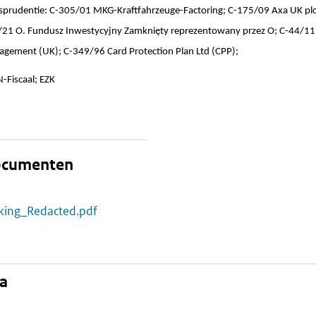
isprudentie: C-305/01 MKG-Kraftfahrzeuge-Factoring; C-175/09 Axa UK plc
0/21 O. Fundusz Inwestycyjny Zamknięty reprezentowany przez O; C-44/1
gement (UK); C-349/96 Card Protection Plan Ltd (CPP);
N-Fiscaal; EZK
documenten
kking_Redacted.pdf
na