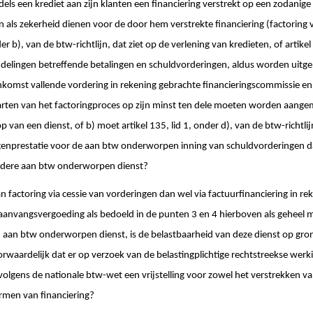
els een krediet aan zijn klanten een financiering verstrekt op een zodanige
 als zekerheid dienen voor de door hem verstrekte financiering (factoring vi
er b), van de btw-richtlijn, dat ziet op de verlening van kredieten, of artikel
 handelingen betreffende betalingen en schuldvorderingen, aldus worden uitg
nkomst vallende vordering in rekening gebrachte financieringscommissie e
rten van het factoringproces op zijn minst ten dele moeten worden aangem
p van een dienst, of b) moet artikel 135, lid 1, onder d), van de btw-richtl
tegenprestatie voor de aan btw onderworpen inning van schuldvorderingen 
ndere aan btw onderworpen dienst?
an factoring via cessie van vorderingen dan wel via factuurfinanciering in r
 aanvangsvergoeding als bedoeld in de punten 3 en 4 hierboven als gehee
n aan btw onderworpen dienst, is de belastbaarheid van deze dienst op gron
rwaardelijk dat er op verzoek van de belastingplichtige rechtstreekse we
volgens de nationale btw-wet een vrijstelling voor zowel het verstrekken va
rmen van financiering?