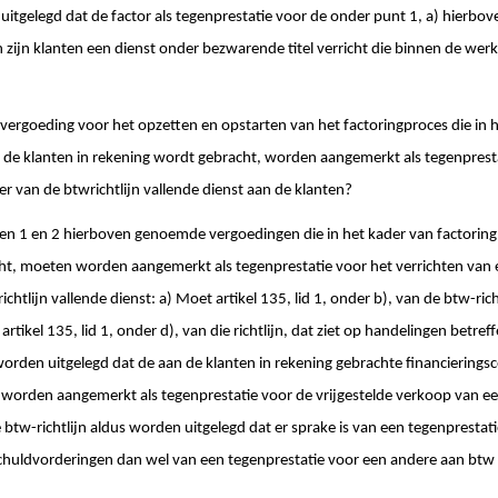
 uitgelegd dat de factor als tegenprestatie voor de onder punt 1, a) hierb
 zijn klanten een dienst onder bezwarende titel verricht die binnen de wer
ergoeding voor het opzetten en opstarten van het factoringproces die in he
n de klanten in rekening wordt gebracht, worden aangemerkt als tegenprest
r van de btwrichtlijn vallende dienst aan de klanten?
en 1 en 2 hierboven genoemde vergoedingen die in het kader van factoring 
ht, moeten worden aangemerkt als tegenprestatie voor het verrichten van
htlijn vallende dienst: a) Moet artikel 135, lid 1, onder b), van de btw-richt
artikel 135, lid 1, onder d), van die richtlijn, dat ziet op handelingen betre
orden uitgelegd dat de aan de klanten in rekening gebrachte financierings
orden aangemerkt als tegenprestatie voor de vrijgestelde verkoop van een 
e btw-richtlijn aldus worden uitgelegd dat er sprake is van een tegenpresta
huldvorderingen dan wel van een tegenprestatie voor een andere aan bt