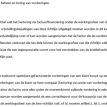
 beheer en inning van vorderingen.
ter valt het factoring via factuurfinanciering onder de werkingssfeer van d
e vrijstellingsbepalingen van deze richtlijn uitgelegd moeten worden in dit 
erduidelijking over of kan worden aangenomen dat de factor die de vorderin
 diensten verkoopt die ten dele binnen de werkingssfeer van die richtlijn valle
ssie die een tegenprestatie vormt voor het verstrekken van de kredietverlen
lijn past.
e toekomst opeisbare gefactureerde vorderingen van een klant koopt op ee
orderingen van de klant op hem overgaat (factoring via cessie van vordering
 door de factor voor elke onder de overeenkomst vallende vordering in rek
aarvan worden aangemerkt als een correctiepost voor de koopprijs van de 
e werkingssfeer van de btw-richtlijn valt, of b) moeten artikel 2, lid 1, onde