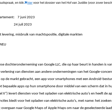
gsuitspraak
, en klik
hier
voor het dossier van het Hof van Justitie (voor zover besch
partement: 7 juni 2023
ngen: 24 juli 2023
ot levering, misbruik van machtspositie, digitale markten
VWEU
iaanse dochteronderneming van Google LLC, die op haar beurt in handen is va
e verlening van diensten aan andere ondernemingen van het Google-concern
 op de markt gebracht, een app voor smartphones met een Android-bestur
tot bepaalde apps op hun smartphone door middel van een scherm dat in hun
„Enel X”) levert diensten voor het opladen van elektrische auto’s en heeft de 
uncties biedt voor het opladen van elektrische auto’s, met name: het zoeken
et overgaan naar Google Maps of Apple Maps om naar de geselecteerde laad