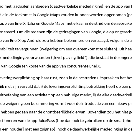
nd met laadpalen aanbieden (daadwerkelijke mededinging), en de app van E
 die in de toekomst in Google Maps zouden kunnen worden opgenomen (po
pp van Enel X Italia en Google Maps met elkaar in de strijd om de gebruike
enereerd. Om die redenen zijn de gedragingen van Google, die op ongerech
p van Enel X op Android zou hebben belemmerd en vertraagd, volgens de au
abiliteit te vergunnen (weigering om een overeenkomst te sluiten). Dit heef
ke mededingingsvoorwaarden („level playing field”), die bestaat in de onge
 van Google ten koste van de app van concurrente Enel X.
everingsverplichting op haar rust, zoals in de bestreden uitspraak en het besl
jk niet zijn vervuld dat i) de leveringsverplichting betrekking heeft op een p
uitoefening van een activiteit op een naburige markt, ii) de elke daadwerke
ii) de weigering een belemmering vormt voor de introductie van een nieuw 
ebben gedaan naar de onontbeerlijkheid ervan. Bovendien zou het niet g
ctioneren van de app JuicePass (hoe dan ook te gebruiken op de smartphone
in een houder] met een zuignap), noch de daadwerkelijke mededinging in d