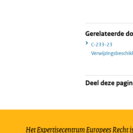
Gerelateerde 
C-233-23
Verwijzingsbeschi
Deel deze pagi
Het Expertisecentrum Europees Recht is 