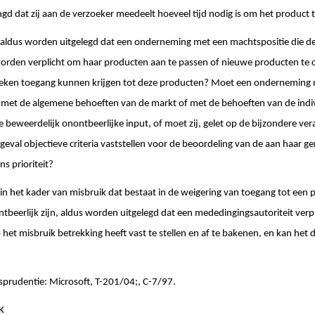
gd dat zij aan de verzoeker meedeelt hoeveel tijd nodig is om het product 
aldus worden uitgelegd dat een onderneming met een machtspositie die d
 worden verplicht om haar producten aan te passen of nieuwe producten te 
eken toegang kunnen krijgen tot deze producten? Moet een onderneming m
 met de algemene behoeften van de markt of met de behoeften van de indi
 beweerdelijk onontbeerlijke input, of moet zij, gelet op de bijzondere vera
 geval objectieve criteria vaststellen voor de beoordeling van de aan haar g
s prioriteit?
n het kader van misbruik dat bestaat in de weigering van toegang tot een 
tbeerlijk zijn, aldus worden uitgelegd dat een mededingingsautoriteit verpl
t misbruik betrekking heeft vast te stellen en af te bakenen, en kan het 
sprudentie: Microsoft, T-201/04;, C-7/97.
ZK