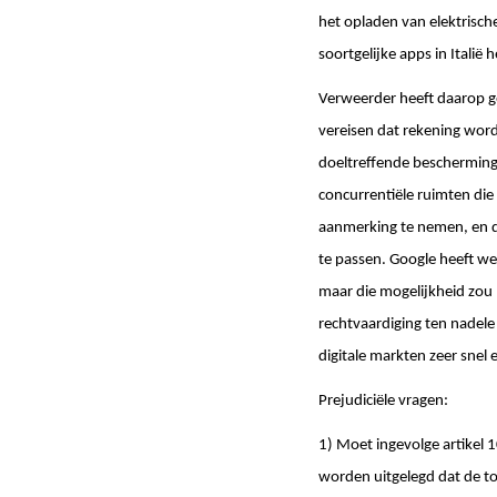
het opladen van elektrisch
soortgelijke apps in Itali
Verweerder heeft daarop g
vereisen dat rekening wor
doeltreffende bescherming
concurrentiële ruimten die
aanmerking te nemen, en da
te passen. Google heeft we
maar die mogelijkheid zou 
rechtvaardiging ten nadel
digitale markten zeer snel
Prejudiciële vragen:
1) Moet ingevolge artikel 
worden uitgelegd dat de to