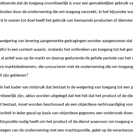
voldoende dat de toegang onontbeerlijk is voor een gemakkelijker gebruik v
boden door de onderneming die om toegang verzoekt, in het bijzonder w
 in wezen tot doel heeft het gebruik van bestaande producten of diensten
ls weigering van levering aangemerkte gedragingen worden aangenomen dat e
VWEU in een context waarin, ondanks het ontbreken van toegang tot het gev
l actief was op de markt en daarop gedurende de gehele periode van het 
ndere marktdeelnemers, die concurreren met de onderneming die om toegang 
f zijn gebleven?
n het kader van misbruik dat bestaat in de weigering van toegang tot een 
tbeerlijk zijn, aldus worden uitgelegd dat het feit dat het product of de 
iet bestaat, moet worden beschouwd als een objectieve rechtvaardiging voo
iteit in ieder geval op basis van objectieve gegevens een onderzoek doen 
spositie nodig heeft om het product of de dienst waarvoor om toegang w
tegen van de onderneming met een machtspositie, gelet op de verantwoorde