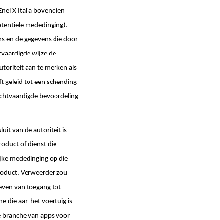
nel X Italia bovendien
tentiële mededinging).
rs en de gegevens die door
tvaardigde wijze de
toriteit aan te merken als
t geleid tot een schending
rechtvaardigde bevoordeling
uit van de autoriteit is
roduct of dienst die
lijke mededinging op die
product. Verweerder zou
even van toegang tot
 die aan het voertuig is
e branche van apps voor