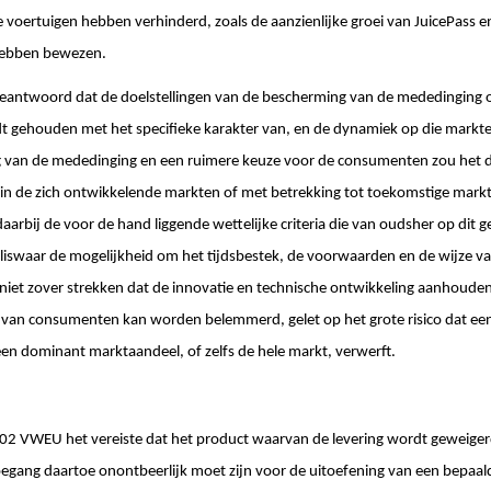
e voertuigen hebben verhinderd, zoals de aanzienlijke groei van JuicePass 
ë hebben bewezen.
eantwoord dat de doelstellingen van de bescherming van de mededinging o
dt gehouden met het specifieke karakter van, en de dynamiek op die markt
 van de mededinging en een ruimere keuze voor de consumenten zou het d
 in de zich ontwikkelende markten of met betrekking tot toekomstige markt
arbij de voor de hand liggende wettelijke criteria die van oudsher op dit g
liswaar de mogelijkheid om het tijdsbestek, de voorwaarden en de wijze va
niet zover strekken dat de innovatie en technische ontwikkeling aanhoude
e van consumenten kan worden belemmerd, gelet op het grote risico dat ee
 een dominant marktaandeel, of zelfs de hele markt, verwerft.
102 VWEU het vereiste dat het product waarvan de levering wordt geweigerd
egang daartoe onontbeerlijk moet zijn voor de uitoefening van een bepaalde