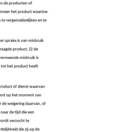
an de producten of
anneer het product waartoe
 te vergemakkelijken en te
r sprake is van misbruik
raagde product, (i) de
vermeende misbruik is
tot het product heeft
product of dienst waarvan
dienst op het moment van
r de weigering daarvan, of
naar de tijd die een
ordt verzocht te
lijkheid die zij op de