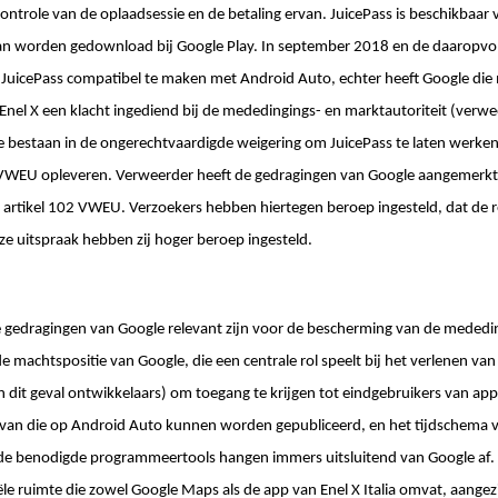
controle van de oplaadsessie en de betaling ervan. JuicePass is beschikbaar
n worden gedownload bij Google Play. In september 2018 en de daaropvo
JuicePass compatibel te maken met Android Auto, echter heeft Google die
Enel X een klacht ingediend bij de mededingings- en marktautoriteit (verw
e bestaan in de ongerechtvaardigde weigering om JuicePass te laten werke
 VWEU opleveren. Verweerder heeft de gedragingen van Google aangemerkt 
n artikel 102 VWEU. Verzoekers hebben hiertegen beroep ingesteld, dat de r
e uitspraak hebben zij hoger beroep ingesteld.
 gedragingen van Google relevant zijn voor de bescherming van de mededi
machtspositie van Google, die een centrale rol speelt bij het verlenen v
in dit geval ontwikkelaars) om toegang te krijgen tot eindgebruikers van ap
van die op Android Auto kunnen worden gepubliceerd, en het tijdschema v
n de benodigde programmeertools hangen immers uitsluitend van Google af.
ële ruimte die zowel Google Maps als de app van Enel X Italia omvat, aangez