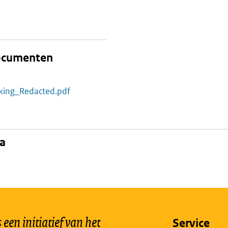
documenten
kking_Redacted.pdf
na
een initiatief van het
Service