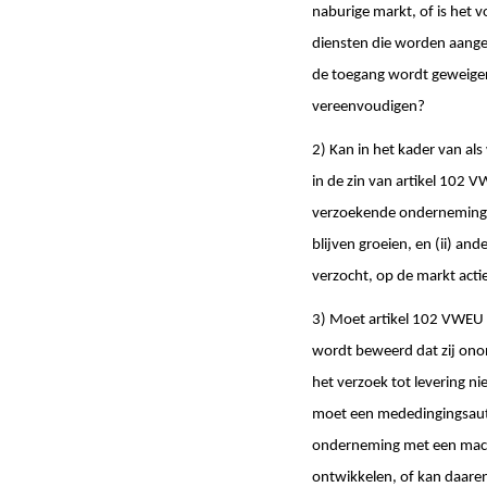
naburige markt, of is het 
diensten die worden aange
de toegang wordt geweigerd
vereenvoudigen?
2) Kan in het kader van a
in de zin van artikel 102 
verzoekende onderneming a
blijven groeien, en (ii) a
verzocht, op de markt actie
3) Moet artikel 102 VWEU i
wordt beweerd dat zij onon
het verzoek tot levering n
moet een mededingingsautor
onderneming met een macht
ontwikkelen, of kan daaren