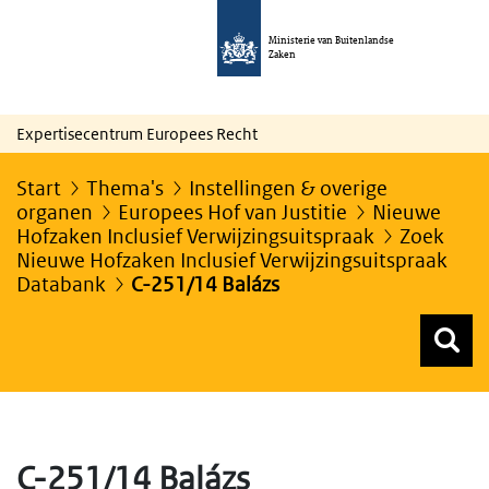
Ministerie van Buitenlandse
Zaken
Expertisecentrum Europees Recht
Start
Thema's
Instellingen & overige
organen
Europees Hof van Justitie
Nieuwe
Hofzaken Inclusief Verwijzingsuitspraak
Zoek
Nieuwe Hofzaken Inclusief Verwijzingsuitspraak
Databank
C-251/14 Balázs
Z
Z
Top menu zoeken
C-251/14 Balázs