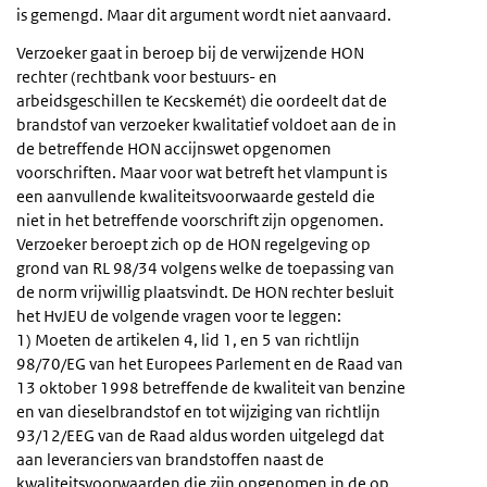
is gemengd. Maar dit argument wordt niet aanvaard.
Verzoeker gaat in beroep bij de verwijzende HON
rechter (rechtbank voor bestuurs- en
arbeidsgeschillen te Kecskemét) die oordeelt dat de
brandstof van verzoeker kwalitatief voldoet aan de in
de betreffende HON accijnswet opgenomen
voorschriften. Maar voor wat betreft het vlampunt is
een aanvullende kwaliteitsvoorwaarde gesteld die
niet in het betreffende voorschrift zijn opgenomen.
Verzoeker beroept zich op de HON regelgeving op
grond van RL 98/34 volgens welke de toepassing van
de norm vrijwillig plaatsvindt. De HON rechter besluit
het HvJEU de volgende vragen voor te leggen:
1) Moeten de artikelen 4, lid 1, en 5 van richtlijn
98/70/EG van het Europees Parlement en de Raad van
13 oktober 1998 betreffende de kwaliteit van benzine
en van dieselbrandstof en tot wijziging van richtlijn
93/12/EEG van de Raad aldus worden uitgelegd dat
aan leveranciers van brandstoffen naast de
kwaliteitsvoorwaarden die zijn opgenomen in de op