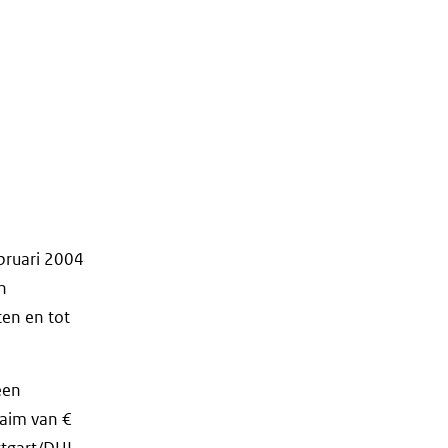
bruari 2004
n
ten en tot
een
laim van €
ttgart/DUI