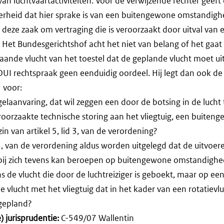
an luchtvaartactiviteiten. Voor de verwijzende rechter geeft
erheid dat hier sprake is van een buitengewone omstandigh
 deze zaak om vertraging die is veroorzaakt door uitval van 
 Het Bundesgerichtshof acht het niet van belang of het gaat
aande vlucht van het toestel dat de geplande vlucht moet u
 DUI rechtspraak geen eenduidig oordeel. Hij legt dan ook d
 voor:
gelaanvaring, dat wil zeggen een door de botsing in de lucht
eroorzaakte technische storing aan het vliegtuig, een buiten
in van artikel 5, lid 3, van de verordening?
d 3, van de verordening aldus worden uitgelegd dat de uitvoe
ij zich tevens kan beroepen op buitengewone omstandighed
s de vlucht die door de luchtreiziger is geboekt, maar op een
vlucht met het vliegtuig dat in het kader van een rotatievl
gepland?
 jurisprudentie:
C-549/07 Wallentin