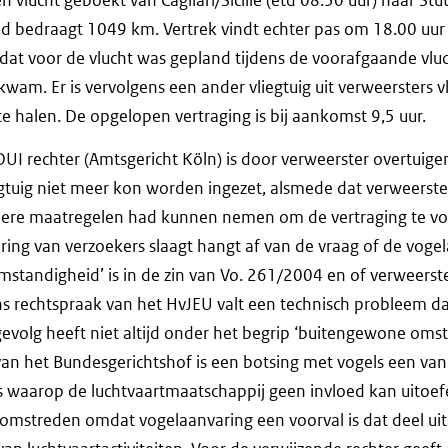
nd bedraagt 1049 km. Vertrek vindt echter pas om 18.00 uur
 dat voor de vlucht was gepland tijdens de voorafgaande vluc
wam. Er is vervolgens een ander vliegtuig uit verweersters v
e halen. De opgelopen vertraging is bij aankomst 9,5 uur.
DUI rechter (Amtsgericht Köln) is door verweerster overtui
egtuig niet meer kon worden ingezet, alsmede dat verweerste
ndere maatregelen had kunnen nemen om de vertraging te v
ing van verzoekers slaagt hangt af van de vraag of de voge
standigheid’ is in de zin van Vo. 261/2004 en of verweerste
s rechtspraak van het HvJEU valt een technisch probleem d
gevolg heeft niet altijd onder het begrip ‘buitengewone oms
van het Bundesgerichtshof is een botsing met vogels een van
waarop de luchtvaartmaatschappij geen invloed kan uitoef
onomstreden omdat vogelaanvaring een voorval is dat deel u