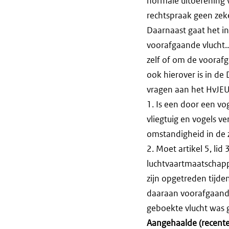
normale uitoefening v
rechtspraak geen zek
Daarnaast gaat het in
voorafgaande vlucht..
zelf of om de voorafg
ook hierover is in de
vragen aan het HvJEU
1. Is een door een vo
vliegtuig en vogels v
omstandigheid in de z
2. Moet artikel 5, li
luchtvaartmaatschapp
zijn opgetreden tijden
daaraan voorafgaande 
geboekte vlucht was 
Aangehaalde (recente)