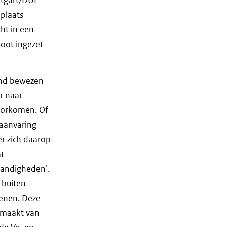
 plaats
ht in een
loot ingezet
gend bewezen
r naar
oorkomen. Of
laanvaring
r zich daarop
at
tandigheden’.
 buiten
enen. Deze
itmaakt van