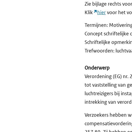
Zie bijlage rechts voo
Klik
hier
voor het vol
Termijnen: Motiverin
Concept schriftelijk
Schriftelijke opm
Trefwoorden: luchtvaa
Onderwerp
Verordening (EG) nr.
tot vaststelling van 
luchtreizigers bij ins
intrekking van veror
Verzoekers hebben we
compensatievordering
257,80. Zij hebben ee