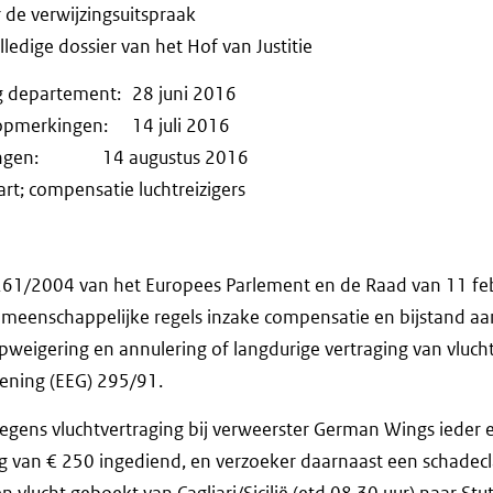
r de verwijzingsuitspraak
ledige dossier van het Hof van Justitie
g departement: 28 juni 2016
e opmerkingen: 14 juli 2016
erkingen: 14 augustus 2016
rt; compensatie luchtreizigers
 261/2004 van het Europees Parlement en de Raad van 11 fe
gemeenschappelijke regels inzake compensatie en bijstand aa
tapweigering en annulering of langdurige vertraging van vluch
dening (EEG) 295/91.
gens vluchtvertraging bij verweerster German Wings ieder 
 van € 250 ingediend, en verzoeker daarnaast een schadec
n vlucht geboekt van Cagliari/Sicilië (etd 08.30 uur) naar Stu