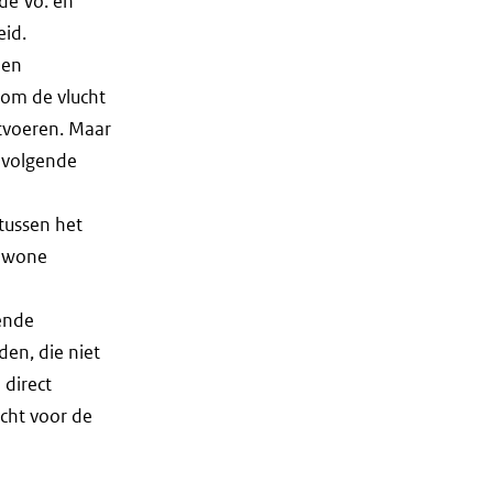
 de Vo. en
eid.
een
 om de vlucht
itvoeren. Maar
e volgende
 tussen het
gewone
rende
en, die niet
 direct
ucht voor de