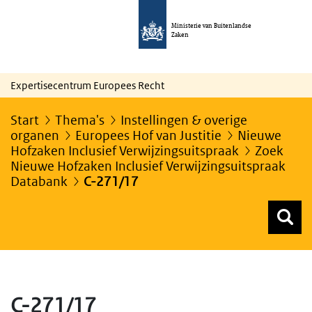
Ministerie van Buitenlandse
Zaken
Expertisecentrum Europees Recht
Start
Thema's
Instellingen & overige
organen
Europees Hof van Justitie
Nieuwe
Hofzaken Inclusief Verwijzingsuitspraak
Zoek
Nieuwe Hofzaken Inclusief Verwijzingsuitspraak
Databank
C-271/17
Z
Z
Top menu zoeken
C-271/17