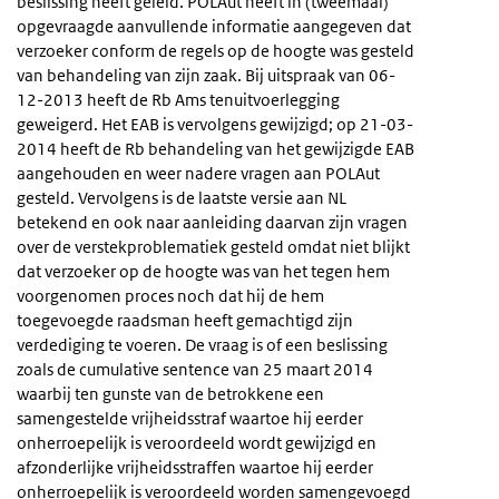
beslissing heeft geleid. POLAut heeft in (tweemaal)
opgevraagde aanvullende informatie aangegeven dat
verzoeker conform de regels op de hoogte was gesteld
van behandeling van zijn zaak. Bij uitspraak van 06-
12-2013 heeft de Rb Ams tenuitvoerlegging
geweigerd. Het EAB is vervolgens gewijzigd; op 21-03-
2014 heeft de Rb behandeling van het gewijzigde EAB
aangehouden en weer nadere vragen aan POLAut
gesteld. Vervolgens is de laatste versie aan NL
betekend en ook naar aanleiding daarvan zijn vragen
over de verstekproblematiek gesteld omdat niet blijkt
dat verzoeker op de hoogte was van het tegen hem
voorgenomen proces noch dat hij de hem
toegevoegde raadsman heeft gemachtigd zijn
verdediging te voeren. De vraag is of een beslissing
zoals de cumulative sentence van 25 maart 2014
waarbij ten gunste van de betrokkene een
samengestelde vrijheidsstraf waartoe hij eerder
onherroepelijk is veroordeeld wordt gewijzigd en
afzonderlijke vrijheidsstraffen waartoe hij eerder
onherroepelijk is veroordeeld worden samengevoegd