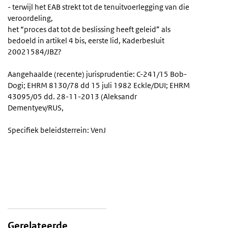
- terwijl het EAB strekt tot de tenuitvoerlegging van die
veroordeling,
het “proces dat tot de beslissing heeft geleid” als
bedoeld in artikel 4 bis, eerste lid, Kaderbesluit
20021584/JBZ?
Aangehaalde (recente) jurisprudentie: C-241/15 Bob-
Dogi; EHRM 8130/78 dd 15 juli 1982 Eckle/DUI; EHRM
43095/05 dd. 28-11-2013 (Aleksandr
Dementyev/RUS,
Specifiek beleidsterrein: VenJ
Gerelateerde