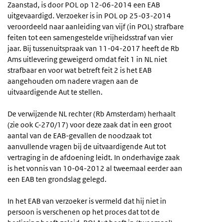
Zaanstad, is door POL op 12-06-2014 een EAB
uitgevaardigd. Verzoeker is in POL op 25-03-2014
veroordeeld naar aanleiding van vijf (in POL) strafbare
feiten tot een samengestelde vrijheidsstraf van vier
jaar. Bij tussenuitspraak van 11-04-2017 heeft de Rb
Ams uitlevering geweigerd omdat feit 1 in NL niet
strafbaar en voor wat betreft feit 2 is het EAB
aangehouden om nadere vragen aan de
uitvaardigende Aut te stellen.
De verwijzende NL rechter (Rb Amsterdam) herhaalt
(zie ook C-270/17) voor deze zaak dat in een groot
aantal van de EAB-gevallen de noodzaak tot
aanvullende vragen bij de uitvaardigende Aut tot
vertraging in de afdoening leidt. In onderhavige zaak
is het vonnis van 10-04-2012 al tweemaal eerder aan
een EAB ten grondslag gelegd.
In het EAB van verzoeker is vermeld dat hij niet in
persoon is verschenen op het proces dat tot de