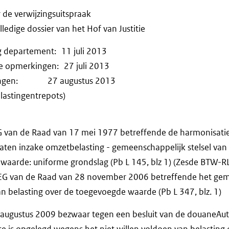
r de verwijzingsuitspraak
ledige dossier van het Hof van Justitie
g departement: 11 juli 2013
jke opmerkingen: 27 juli 2013
erkingen: 27 augustus 2013
lastingentrepots)
EG van de Raad van 17 mei 1977 betreffende de harmonisati
aten inzake omzetbelasting - gemeenschappelijk stelsel van 
waarde: uniforme grondslag (Pb L 145, blz 1) (Zesde BTW-RL
2/EG van de Raad van 28 november 2006 betreffende het ge
van belasting over de toegevoegde waarde (Pb L 347, blz. 1)
 augustus 2009 bezwaar tegen een besluit van de douaneAut
e is opgelegd wegens het niet willen voldoen van belasting 