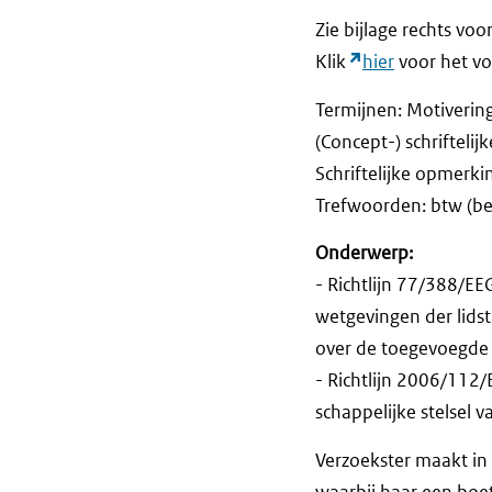
Zie bijlage rechts voo
Klik
hier
voor het vol
Termijnen: Motiverin
(Concept-) schrifteli
Schriftelijke opm
Trefwoorden: btw (be
Onderwerp:
- Richtlijn 77/388/E
wetgevingen der lidst
over de toegevoegde 
- Richtlijn 2006/11
schappelijke stelsel 
Verzoekster maakt in
waarbij haar een boet