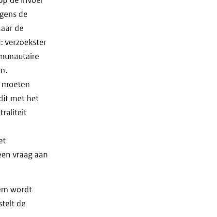
lgens de
Maar de
: verzoekster
mmunautaire
n.
t moeten
dit met het
raliteit
et
 een vraag aan
eem wordt
stelt de