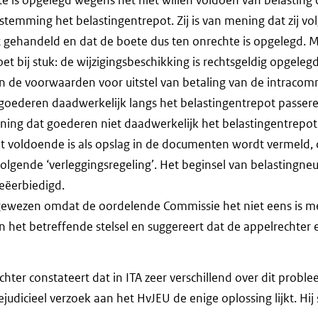
emming het belastingentrepot. Zij is van mening dat zij vo
t gehandeld en dat de boete dus ten onrechte is opgelegd. 
 bij stuk: de wijzigingsbeschikking is rechtsgeldig opgelegd
an de voorwaarden voor uitstel van betaling van de intraco
 goederen daadwerkelijk langs het belastingentrepot passere
ening dat goederen niet daadwerkelijk het belastingentrepo
t voldoende is als opslag in de documenten wordt vermeld, 
olgende ‘verleggingsregeling’. Het beginsel van belastingneut
eëerbiedigd.
gewezen omdat de oordelende Commissie het niet eens is m
an het betreffende stelsel en suggereert dat de appelrechter
chter constateert dat in ITA zeer verschillend over dit probl
udicieel verzoek aan het HvJEU de enige oplossing lijkt. Hij 