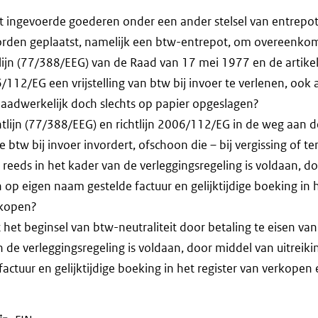
dat ingevoerde goederen onder een ander stelsel van entrepo
den geplaatst, namelijk een btw-entrepot, om overeenkoms
tlijn (77/388/EEG) van de Raad van 17 mei 1977 en de artike
6/112/EG een vrijstelling van btw bij invoer te verlenen, ook
daadwerkelijk doch slechts op papier opgeslagen?
htlijn (77/388/EEG) en richtlijn 2006/112/EG in de weg aan d
e btw bij invoer invordert, ofschoon die – bij vergissing of t
eeds in het kader van de verleggingsregeling is voldaan, d
 op eigen naam gestelde factuur en gelijktijdige boeking in h
nkopen?
t het beginsel van btw-neutraliteit door betaling te eisen va
n de verleggingsregeling is voldaan, door middel van uitreik
actuur en gelijktijdige boeking in het register van verkopen