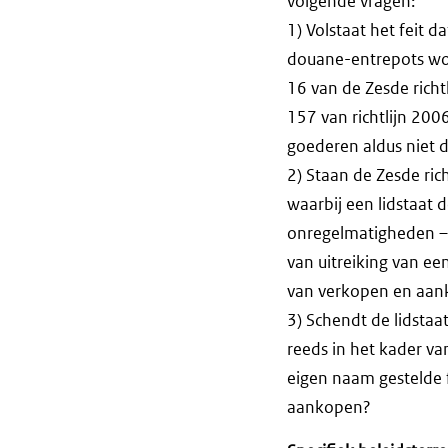
volgende vragen:
1) Volstaat het feit 
douane-entrepots wor
16 van de Zesde rich
157 van richtlijn 200
goederen aldus niet 
2) Staan de Zesde ric
waarbij een lidstaat d
onregelmatigheden – r
van uitreiking van een
van verkopen en aa
3) Schendt de lidstaa
reeds in het kader va
eigen naam gestelde f
aankopen?