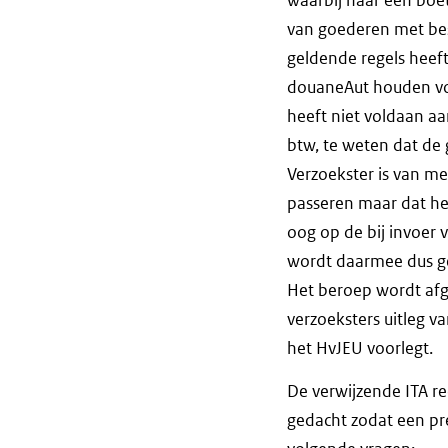
van goederen met best
geldende regels heef
douaneAut houden voet
heeft niet voldaan a
btw, te weten dat de
Verzoekster is van m
passeren maar dat he
oog op de bij invoer v
wordt daarmee dus g
Het beroep wordt af
verzoeksters uitleg v
het HvJEU voorlegt.
De verwijzende ITA re
gedacht zodat een prej