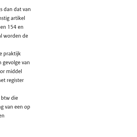
ts dan dat van
tig artikel
len 154 en
 al worden de
e praktijk
en gevolge van
oor middel
et register
n btw die
ing van een op
 en