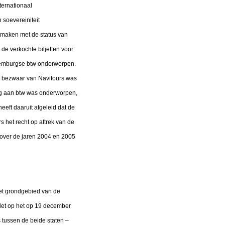
ternationaal
 soevereiniteit
e maken met de status van
de verkochte biljetten voor
xemburgse btw onderworpen.
et bezwaar van Navitours was
ing aan btw was onderworpen,
eeft daaruit afgeleid dat de
 het recht op aftrek van de
 over de jaren 2004 en 2005
het grondgebied van de
let op het op 19 december
tussen de beide staten –