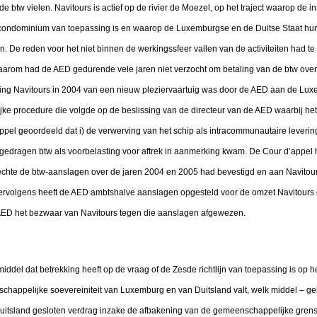
 btw vielen. Navitours is actief op de rivier de Moezel, op het traject waarop de in
n condominium van toepassing is en waarop de Luxemburgse en de Duitse Staat hun
. De reden voor het niet binnen de werkingssfeer vallen van de activiteiten had t
aarom had de AED gedurende vele jaren niet verzocht om betaling van de btw over 
ing Navitours in 2004 van een nieuw pleziervaartuig was door de AED aan de Lu
lijke procedure die volgde op de beslissing van de directeur van de AED waarbij h
ppel geoordeeld dat i) de verwerving van het schip als intracommunautaire lever
afgedragen btw als voorbelasting voor aftrek in aanmerking kwam. De Cour d’appel h
echte de btw-aanslagen over de jaren 2004 en 2005 had bevestigd en aan Navitours
ervolgens heeft de AED ambtshalve aanslagen opgesteld voor de omzet Navitours
 AED het bezwaar van Navitours tegen die aanslagen afgewezen.
iddel dat betrekking heeft op de vraag of de Zesde richtlijn van toepassing is op 
happelijke soevereiniteit van Luxemburg en van Duitsland valt, welk middel – ge
itsland gesloten verdrag inzake de afbakening van de gemeenschappelijke grens 