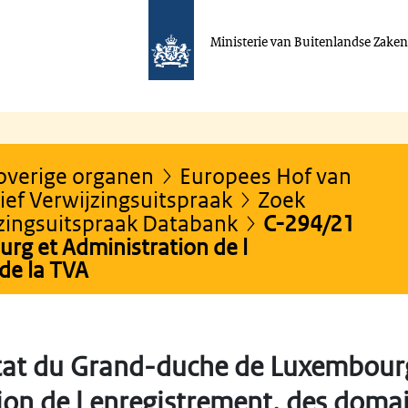
Ministerie van Buitenlandse Zake
 overige organen
Europees Hof van
ef Verwijzingsuitspraak
Zoek
jzingsuitspraak Databank
C-294/21
rg et Administration de l
de la TVA
at du Grand-duche de Luxembour
on de l enregistrement, des domai