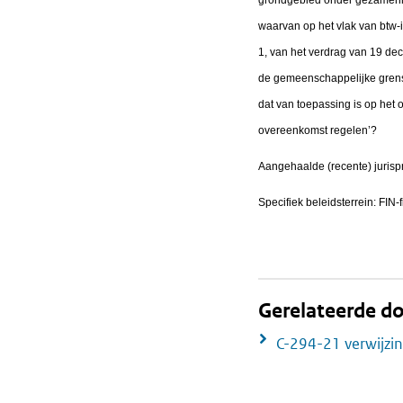
waarvan op het vlak van btw-i
1, van het verdrag van 19 d
de gemeenschappelijke grens 
dat van toepassing is op het
overeenkomst regelen’?
Aangehaalde (recente) jurisp
Specifiek beleidsterrein: FIN-f
Gerelateerde 
C-294-21 verwijzi