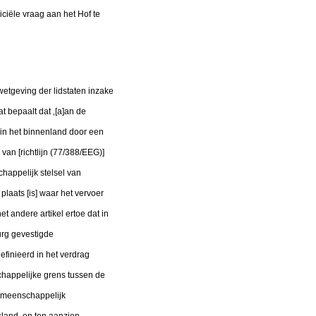
iciële vraag aan het Hof te
 wetgeving der lidstaten inzake
 bepaalt dat ‚[a]an de
in het binnenland door een
 van [richtlijn (77/388/EEG)]
happelijk stelsel van
laats [is] waar het vervoer
t andere artikel ertoe dat in
rg gevestigde
finieerd in het verdrag
happelijke grens tussen de
gemeenschappelijk
land, en ten aanzien