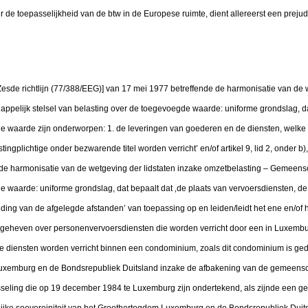
 de toepasselijkheid van de btw in de Europese ruimte, dient allereerst een prejud
[de Zesde richtlijn (77/388/EEG)] van 17 mei 1977 betreffende de harmonisatie van de
pelijk stelsel van belasting over de toegevoegde waarde: uniforme grondslag, dat
e waarde zijn onderworpen: 1. de leveringen van goederen en de diensten, welke 
ngplichtige onder bezwarende titel worden verricht’ en/of artikel 9, lid 2, onder b),
de harmonisatie van de wetgeving der lidstaten inzake omzetbelasting – Gemeensc
 waarde: uniforme grondslag, dat bepaalt dat ‚de plaats van vervoersdiensten, de p
uding van de afgelegde afstanden’ van toepassing op en leiden/leidt het ene en/of he
eheven over personenvervoersdiensten die worden verricht door een in Luxembu
ze diensten worden verricht binnen een condominium, zoals dit condominium is gede
uxemburg en de Bondsrepubliek Duitsland inzake de afbakening van de gemeensc
wisseling die op 19 december 1984 te Luxemburg zijn ondertekend, als zijnde een 
jke soevereiniteit van het Groothertogdom Luxemburg en de Bondsrepubliek Duits