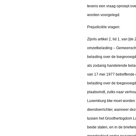
tevens een vraag oproept over
worden voorgelegd.
Prejudiciële vragen:
Zijn/is artikel 2, lid 1, van 
omzetbelasting – Gemeenschap
belasting over de toegevoegd
als zodanig handelende belasti
van 17 mei 1977 betreffende 
belasting over de toegevoegde
plaatsvindt, zulks naar verho
Luxemburg btw moet worden g
dienstverrichter, wanneer de
tussen het Groothertogdom L
beide staten, en in de brief
grondgebied onder gezamenli