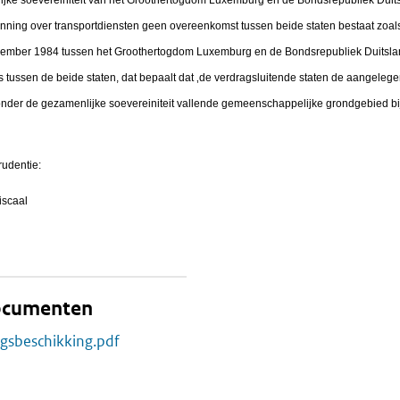
nning over transportdiensten geen overeenkomst tussen beide staten bestaat zoals w
ecember 1984 tussen het Groothertogdom Luxemburg en de Bondsrepubliek Duitsla
tussen de beide staten, dat bepaalt dat ‚de verdragsluitende staten de aangelege
 onder de gezamenlijke soevereiniteit vallende gemeenschappelijke grondgebied 
rudentie:
iscaal
documenten
ngsbeschikking.pdf