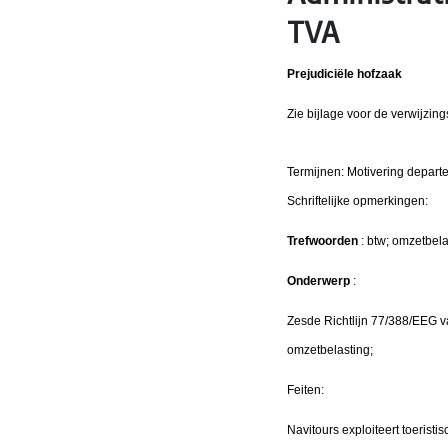
TVA
Prejudiciële hofzaak
Zie bijlage voor de verwijzing
Termijnen: Motivering depar
Schriftelijke opmerkin
Trefwoorden
: btw; omzetbela
Onderwerp
:
Zesde Richtlijn 77/388/EEG v
omzetbelasting;
Feiten:
Navitours exploiteert toerist