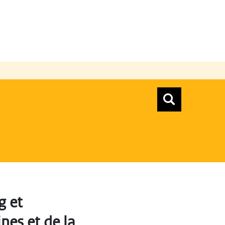
n
Zoeken
Zoekform
Top menu zoeken
g et
nes et de la