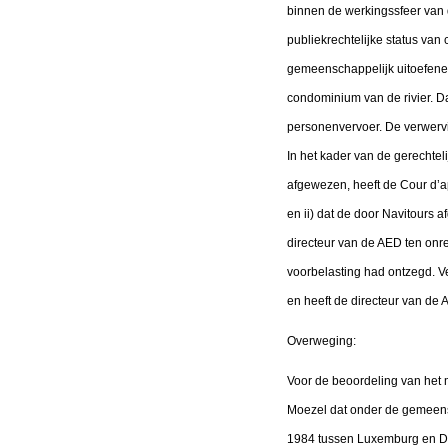
binnen de werkingssfeer van de
publiekrechtelijke status va
gemeenschappelijk uitoefenen
condominium van de rivier. D
personenvervoer. De verwerv
In het kader van de gerechte
afgewezen, heeft de Cour d’a
en ii) dat de door Navitours 
directeur van de AED ten onr
voorbelasting had ontzegd. V
en heeft de directeur van de
Overweging:
Voor de beoordeling van het m
Moezel dat onder de gemeensc
1984 tussen Luxemburg en Du