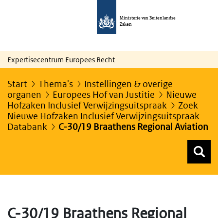
Ministerie van Buitenlandse
Zaken
Expertisecentrum Europees Recht
Start
Thema's
Instellingen & overige
organen
Europees Hof van Justitie
Nieuwe
Hofzaken Inclusief Verwijzingsuitspraak
Zoek
Nieuwe Hofzaken Inclusief Verwijzingsuitspraak
Databank
C-30/19 Braathens Regional Aviation
Z
Z
Top menu zoeken
C-30/19 Braathens Regional