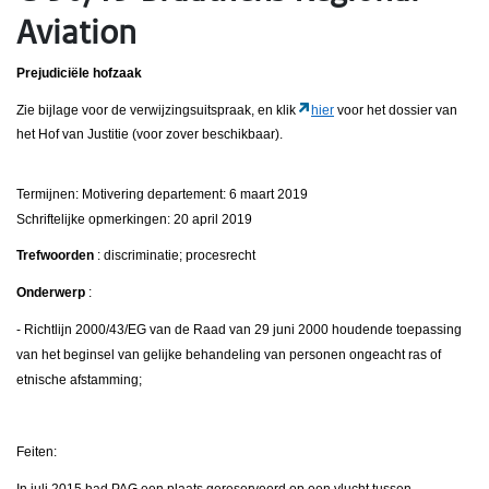
Aviation
Prejudiciële hofzaak
Zie bijlage voor de verwijzingsuitspraak, en klik
hier
voor het dossier van
het Hof van Justitie (voor zover beschikbaar).
Termijnen: Motivering departement: 6 maart 2019
Schriftelijke opmerkingen: 20 april 2019
Trefwoorden
: discriminatie; procesrecht
Onderwerp
:
- Richtlijn 2000/43/EG van de Raad van 29 juni 2000 houdende toepassing
van het beginsel van gelijke behandeling van personen ongeacht ras of
etnische afstamming;
Feiten:
In juli 2015 had PAG een plaats gereserveerd op een vlucht tussen