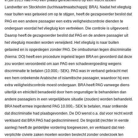
Landvetter en Stockholm (luchtvaartmaatschappij: BRA). Nadat het vliegtuig
naar buiten was getaxied om op te stijgen, heeft de gezagvoerder beslist dat
PAG en een andere passagier een extra veiligheidscontrole dienden te
ondergaan voordat het vliegtuig kon vertrekken. Die controle is uitgevoerd.
Daarop heeft de gezagvoerder beslist dat PAG en de andere passagier uit
het vliegtuig moesten worden verwijderd. Het vliegtuig is naar buiten
getaxied en is opgestegen zonder PAG. De ombudsman tegen discriminatie
(hierna: DO) heeft een procedure ingeleid tegen BRA en gevorderd dat deze
zou worden veroordeeld om aan PAG een schadevergoeding wegens
discriminatie te betalen (10.000,- SEK). PAG was in verband gebracht met
een hem onbekende Arabische of islamitische passagier, waardoor hij een
extra veiligheidscontrole moest ondergaan. BRA heeft PAG vanwege diens
uiterlijk en etniciteit benadeeld door hem ongunstiger te behandelen dan
andere passagiers in een vergelijkbare situatie (zouden) worden behandeld.
BRA heeft ermee ingestemd PAG 10.000,- SEK te betalen, maar ontkende
dat discriminatie had plaatsgevonden. De DO wenst o.a. dat voor recht wordt
verklaard dat BRA PAG had gediscrimineerd. De tingsrätt (rechter in eerste
aanleg) heeft de geldelijke vordering toegewezen, en verklaard dat niet-
verplichte civiele zaken moeten worden beslecht zonder onderzoek ten