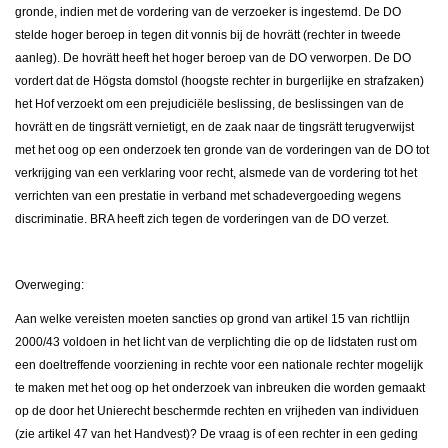
gronde, indien met de vordering van de verzoeker is ingestemd. De DO
stelde hoger beroep in tegen dit vonnis bij de hovrätt (rechter in tweede
aanleg). De hovrätt heeft het hoger beroep van de DO verworpen. De DO
vordert dat de Högsta domstol (hoogste rechter in burgerlijke en strafzaken)
het Hof verzoekt om een prejudiciële beslissing, de beslissingen van de
hovrätt en de tingsrätt vernietigt, en de zaak naar de tingsrätt terugverwijst
met het oog op een onderzoek ten gronde van de vorderingen van de DO tot
verkrijging van een verklaring voor recht, alsmede van de vordering tot het
verrichten van een prestatie in verband met schadevergoeding wegens
discriminatie. BRA heeft zich tegen de vorderingen van de DO verzet.
Overweging:
Aan welke vereisten moeten sancties op grond van artikel 15 van richtlijn
2000/43 voldoen in het licht van de verplichting die op de lidstaten rust om
een doeltreffende voorziening in rechte voor een nationale rechter mogelijk
te maken met het oog op het onderzoek van inbreuken die worden gemaakt
op de door het Unierecht beschermde rechten en vrijheden van individuen
(zie artikel 47 van het Handvest)? De vraag is of een rechter in een geding