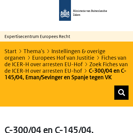
Ministerie van Buitenlandse
Zaken
Expertisecentrum Europees Recht
Start
Thema's
Instellingen & overige
organen
Europees Hof van Justitie
Fiches van
de ICER-H over arresten EU-Hof
Zoek Fiches van
de ICER-H over arresten EU-hof
C-300/04 en C-
145/04, Eman/Sevinger en Spanje tegen VK
Z
Z
Top menu zoeken
C-300/04 en C-145/04,