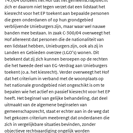
145/04 oordeelt het Hof dat het gemeenschapsrecht
zich er daarom niet tegen verzet dat een lidstaat het
kiesrecht voor het EP toekent aan bepaalde personen
die geen onderdanen of op hun grondgebied
verblijvende Unieburgers zijn, maar waar wel nauwe
banden mee bestaan. In zaak C-300/04 overweegt het
Hof allereerst dat personen die de nationaliteit van
een lidstaat hebben, Unieburgers zijn, ook als zij in
Landen en Gebieden overzee (LGO’s) wonen. Dit
betekent dat zij zich kunnen beroepen op de rechten
die het tweede deel van EG-Verdrag aan Unieburgers
toekent (o.a. het kiesrecht). Verder overweegt het Hof
dat het criterium in verband met de woonplaats op
het nationale grondgebied niet ongeschikt is om te
bepalen wie het actief en passief kiesrecht voor het EP
heeft. Het beginsel van gelijke behandeling, dat deel
uitmaakt van de algemene beginselen van
gemeenschapsrecht, staat er echter aan in de weg dat
het gekozen criterium meebrengt dat onderdanen die
zich in vergelijkbare situaties bevinden, zonder
objectieve rechtvaardiging ongelijk worden