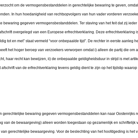
verzocht om de vermogensbestanddelen in gerechtelijke bewaring te geven, omda
enden. In hun hoedanigheid van rechtsopvolgers van hun vader vorderen verzoek
jke bewaring gegeven vermogensbestanddelen. Ter staving van het feit dat zij ieder 
fschrift overgelegd van een Europese erfrechtverklaring. Deze erfrechtverklaring
ldig tot en met” staat vermeld “voor onbepaalde tijd”. De rechter in eerste aanleg h
eft het hoger beroep van verzoekers verworpen omdat i) alleen de partij die om af
cht, haar recht kan bewijzen, ii) de onbepaalde geldigheidsduur in strijd is met arti
t afschrift van de erfrechtverklaring tevens geldig dient te zijn op het tijdstip waaro
e in gerechtelijke bewaring gegeven vermogensbestanddelen kan naar Oostenrijks r
ng van de bewaargeving) alleen worden toegestaan op gezamenlijk en schriftelijk 
 van gerechtelijke bewaargeving. Voor de beslechting van het hoofdgeding is het v