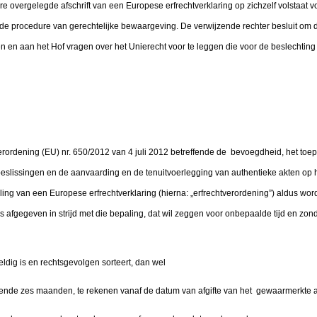
e overgelegde afschrift van een Europese erfrechtverklaring op zichzelf volstaat v
n de procedure van gerechtelijke bewaargeving. De verwijzende rechter besluit om
en en aan het Hof vragen over het Unierecht voor te leggen die voor de beslechtin
n verordening (EU) nr. 650/2012 van 4 juli 2012 betreffende de bevoegdheid, het toep
beslissingen en de aanvaarding en de tenuitvoerlegging van authentieke akten op 
ling van een Europese erfrechtverklaring (hierna: „erfrechtverordening”) aldus word
 is afgegeven in strijd met die bepaling, dat wil zeggen voor onbepaalde tijd en zo
ig is en rechtsgevolgen sorteert, dan wel
de zes maanden, te rekenen vanaf de datum van afgifte van het gewaarmerkte afs