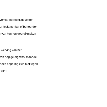
htverklaring rechtsgevolgen
eur-testamentair of beheerder
t, ervan kunnen gebruikmaken
e werking van het
rvan nog geldig was, maar de
 deze bepaling zich niet tegen
 zijn?