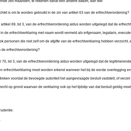
nde zes maanden, te rekenen vanaf een andere datum, dan wel
kt is om te worden gebruikt in de zin van artikel 63 van de erfrechtverordening?
cto artikel 69, lid 3, van de erfrechtverordening aldus worden uitgelegd dat de erfrec
 in de erfrechtverklaring met naam wordt vermeld als erfgenaam, legataris, execut
ok personen die niet zelf om de afgifte van de erfrechtverklaring hebben verzoch
n de erfrechtverordening?
kel 70, lid 3, van de erfrechtverordening aldus worden uitgelegd dat de legitimerend
en erfrechtverklaring moet worden erkend wanneer het bij de eerste overlegging e
treken voordat de bevoegde autoriteit het aangevraagde besluit vaststelt, of verzet
recht op grond waarvan de verklaring ook op het tijdstip van dat besluit geldig moet
rudentie:
V