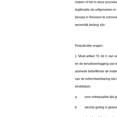
maken of het in deze procedur
legitimatie als erfgenamen i
beroep in Revision te schors
wezenlijk belang zijn.
Prejudiciële vragen:
1. Moet artikel 70, lid 3, va
en de tenuitvoerlegging van 
alsmede betreffende de instel
van de erfrechtverklaring dat
einddatum,
a. voor onbepaalde tijd geld
b. slechts geldig is geduren