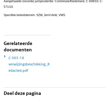
Aangehaalde (recente) jurisprudentie: Commissie/Nederland, C-508/10; C-
571/10.
Specifiek beleidsterrein: SZW, JenV-dmb; VWS
Gerelateerde
documenten
C-303-19
verwijzingsbeschikking_R
edacted.pdf
Deel deze pagina