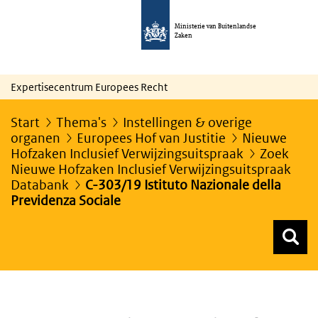
Ministerie van Buitenlandse
Zaken
Expertisecentrum Europees Recht
Start
Thema's
Instellingen & overige
organen
Europees Hof van Justitie
Nieuwe
Hofzaken Inclusief Verwijzingsuitspraak
Zoek
Nieuwe Hofzaken Inclusief Verwijzingsuitspraak
Databank
C-303/19 Istituto Nazionale della
Previdenza Sociale
Z
Z
Top menu zoeken