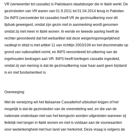
VR (verweerder tot cassatie) is Pakistaans staatsburger die in Italië werkt. De
gezinsleden van VR waren van 01.9.2011 tot 01.04.2014 terug in Pakistan.
De INPS (verzoekster tot cassatie) heeft VR de gezinsuitkering voor dit
tijdvak geweigerd, omdat zijn gezin niet in aanmerking wordt genomen
omdat zij niet meer in Italië wonen. In eerste en tweede aanleg heeft de
rechter geoordeeld dat het wetsartikel dat deze weigeringsmogelijkheid
vastlegt in strijd is met artikel 11 van richtlijn 2003/109 en het discriminatie op
grond van nationaliteit vormt, en INPS veroordeeld tot uitkering van de
ingehouden bedragen aan VR. INPS heeft hiertegen cassatie ingesteld,
omdat zij van mening is dat de gezinsuitkering naar haar aard geen bijstand
is en niet fundamenteel is.
Overweging:
Met de verwijzing wil het Italiaanse Cassatiehof uitsluitsel krijgen of het
mogelijk is dat de gezinsleden van de vreemdeling wel, en die van de
nationale onderdaan niet van het kerngezin worden uitgesloten wanneer zij
feitelijk niet langer in Italië wonen en niet is voldaan aan de voorwaarden
voor wederkerigheid met hun land van herkomst. Deze vraag is volgens de