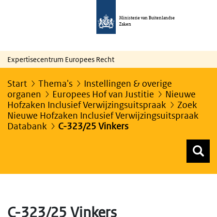
Ministerie van Buitenlandse
Zaken
Expertisecentrum Europees Recht
Start
Thema's
Instellingen & overige
organen
Europees Hof van Justitie
Nieuwe
Hofzaken Inclusief Verwijzingsuitspraak
Zoek
Nieuwe Hofzaken Inclusief Verwijzingsuitspraak
Databank
C-323/25 Vinkers
Z
Z
Top menu zoeken
C-323/25 Vinkers