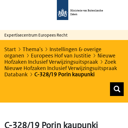
Ministerie van Buitenlandse
Zaken
Expertisecentrum Europees Recht
Start
Thema's
Instellingen & overige
organen
Europees Hof van Justitie
Nieuwe
Hofzaken Inclusief Verwijzingsuitspraak
Zoek
Nieuwe Hofzaken Inclusief Verwijzingsuitspraak
Databank
C-328/19 Porin kaupunki
Z
Z
Top menu zoeken
C-328/19 Porin kaupunki