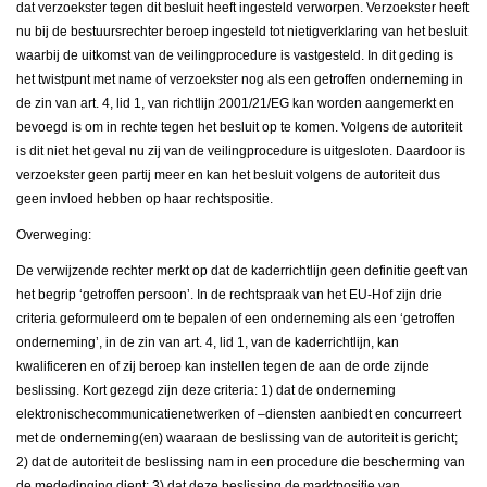
dat verzoekster tegen dit besluit heeft ingesteld verworpen. Verzoekster heeft
nu bij de bestuursrechter beroep ingesteld tot nietigverklaring van het besluit
waarbij de uitkomst van de veilingprocedure is vastgesteld. In dit geding is
het twistpunt met name of verzoekster nog als een getroffen onderneming in
de zin van art. 4, lid 1, van richtlijn 2001/21/EG kan worden aangemerkt en
bevoegd is om in rechte tegen het besluit op te komen. Volgens de autoriteit
is dit niet het geval nu zij van de veilingprocedure is uitgesloten. Daardoor is
verzoekster geen partij meer en kan het besluit volgens de autoriteit dus
geen invloed hebben op haar rechtspositie.
Overweging:
De verwijzende rechter merkt op dat de kaderrichtlijn geen definitie geeft van
het begrip ‘getroffen persoon’. In de rechtspraak van het EU-Hof zijn drie
criteria geformuleerd om te bepalen of een onderneming als een ‘getroffen
onderneming’, in de zin van art. 4, lid 1, van de kaderrichtlijn, kan
kwalificeren en of zij beroep kan instellen tegen de aan de orde zijnde
beslissing. Kort gezegd zijn deze criteria: 1) dat de onderneming
elektronischecommunicatienetwerken of –diensten aanbiedt en concurreert
met de onderneming(en) waaraan de beslissing van de autoriteit is gericht;
2) dat de autoriteit de beslissing nam in een procedure die bescherming van
de mededinging dient; 3) dat deze beslissing de marktpositie van