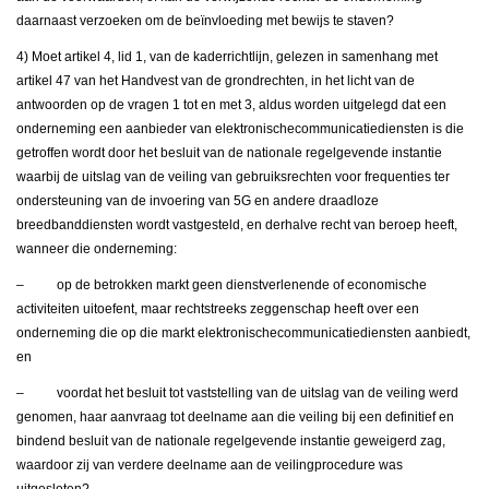
daarnaast verzoeken om de beïnvloeding met bewijs te staven?
4) Moet artikel 4, lid 1, van de kaderrichtlijn, gelezen in samenhang met
artikel 47 van het Handvest van de grondrechten, in het licht van de
antwoorden op de vragen 1 tot en met 3, aldus worden uitgelegd dat een
onderneming een aanbieder van elektronischecommunicatiediensten is die
getroffen wordt door het besluit van de nationale regelgevende instantie
waarbij de uitslag van de veiling van gebruiksrechten voor frequenties ter
ondersteuning van de invoering van 5G en andere draadloze
breedbanddiensten wordt vastgesteld, en derhalve recht van beroep heeft,
wanneer die onderneming:
– op de betrokken markt geen dienstverlenende of economische
activiteiten uitoefent, maar rechtstreeks zeggenschap heeft over een
onderneming die op die markt elektronischecommunicatiediensten aanbiedt,
en
– voordat het besluit tot vaststelling van de uitslag van de veiling werd
genomen, haar aanvraag tot deelname aan die veiling bij een definitief en
bindend besluit van de nationale regelgevende instantie geweigerd zag,
waardoor zij van verdere deelname aan de veilingprocedure was