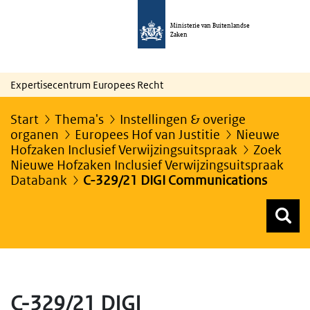
Ministerie van Buitenlandse
Zaken
Expertisecentrum Europees Recht
Start
Thema's
Instellingen & overige
organen
Europees Hof van Justitie
Nieuwe
Hofzaken Inclusief Verwijzingsuitspraak
Zoek
Nieuwe Hofzaken Inclusief Verwijzingsuitspraak
Databank
C-329/21 DIGI Communications
Z
Z
Top menu zoeken
C-329/21 DIGI