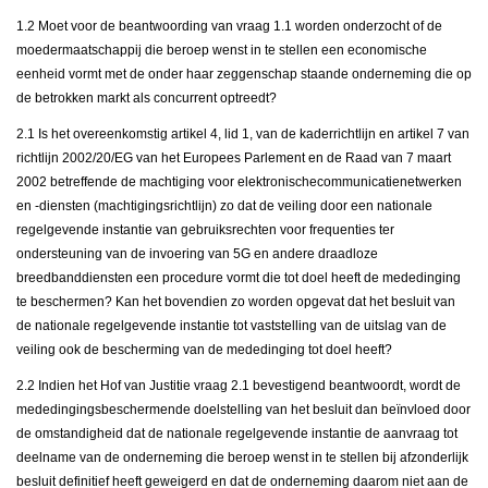
1.2 Moet voor de beantwoording van vraag 1.1 worden onderzocht of de
moedermaatschappij die beroep wenst in te stellen een economische
eenheid vormt met de onder haar zeggenschap staande onderneming die op
de betrokken markt als concurrent optreedt?
2.1 Is het overeenkomstig artikel 4, lid 1, van de kaderrichtlijn en artikel 7 van
richtlijn 2002/20/EG van het Europees Parlement en de Raad van 7 maart
2002 betreffende de machtiging voor elektronischecommunicatienetwerken
en -diensten (machtigingsrichtlijn) zo dat de veiling door een nationale
regelgevende instantie van gebruiksrechten voor frequenties ter
ondersteuning van de invoering van 5G en andere draadloze
breedbanddiensten een procedure vormt die tot doel heeft de mededinging
te beschermen? Kan het bovendien zo worden opgevat dat het besluit van
de nationale regelgevende instantie tot vaststelling van de uitslag van de
veiling ook de bescherming van de mededinging tot doel heeft?
2.2 Indien het Hof van Justitie vraag 2.1 bevestigend beantwoordt, wordt de
mededingingsbeschermende doelstelling van het besluit dan beïnvloed door
de omstandigheid dat de nationale regelgevende instantie de aanvraag tot
deelname van de onderneming die beroep wenst in te stellen bij afzonderlijk
besluit definitief heeft geweigerd en dat de onderneming daarom niet aan de