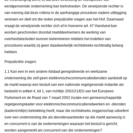
eerstgenoemde onderneming kan beïnvloeden. De verwijzende rechter is
van mening dat deze criteria in de aanhangige procedure nadere uitlegging
vereisen en stelt om die reden prejudiciële vragen aan het Hof. Daarnaast
vraagt de verwijzende rechter zich af in hoeverre art. 47 Handvest kan
worden geschonden doordat marktdeelnemers de werking van
overheidsbesluiten kunnen belemmeren middels het instellen van
procedures waarbij zij geen daadwerkelijk rechtstreeks rechtmatig belang
hebben.
Prejudiciële vragen:
1.1 Kan een in een andere lidstaat geregistreerde en werkzame
onderneming die zelf geen elektronischecommunicatiediensten aanbiedt op
de markt waarop een besluit van een nationale regelgevende instantie als
bedoeld in artikel 4, lid 1, van richtlijn 2002/21/EG van het Europees
Parlement en de Raad van 7 maart 2002 inzake een gemeenschappelijk
regelgevingskader voor elektronischecommunicatienetwerken en -diensten
(kaderrichtlijn) betrekking heeft, maar die rechtstreeks zeggenschap uitoefent
over een onderneming die als dienstenaanbieder op die markt aanwezig is
en concurrent is van de ondernemingen waaraan het besluit is gericht,
worden aangemerkt als concurrent van die ondernemingen?