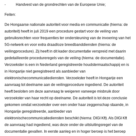
- Handvest van de grondrechten van de Europese Unie;
Feiten:
De Hongaarse nationale autoriteit voor media en communicatie (hierna: de
autoriteit) heeft in juli 2019 een procedure gestart voor de veiling van
gebruiksrechten voor frequenties ter ondersteuning van de invoering van het
5G-netwerk en voor extra draadloze breedbanddiensten (hierna: de
veilingprocedure). Zij heeft in dit kader documentatie verspreid met daarin
gedetailleerde procedureregels van de veiling (hierna: de documentatie).
Verzoekster is een in Nederland geregistreerde houdstermaatschappij en is
in Hongarije niet geregistreerd als aanbieder van
elektronischecommunicatiediensten. Verzoekster heeft in Hongarije een
aanvraag tot deelname aan de veilingprocedure ingediend. De autoriteit
heeft besloten om deze aanvraag te weigeren vanwege misbruik door
verzoekster van haar recht op deelname. De autoriteit is tot deze conclusie
gekomen omdat verzoekster over een onder haar zeggenschap staande, in
Hongarije geregistreerde, aanbieder van
elektronischecommunicatiediensten beschikt (hierna: DIGI Kft). Als DIGI Kft
de aanvraag had ingediend, was deze onder de uitsluitingsregel van de
documentatie gevallen. In eerste aanleg en in hoger beroep is het beroep