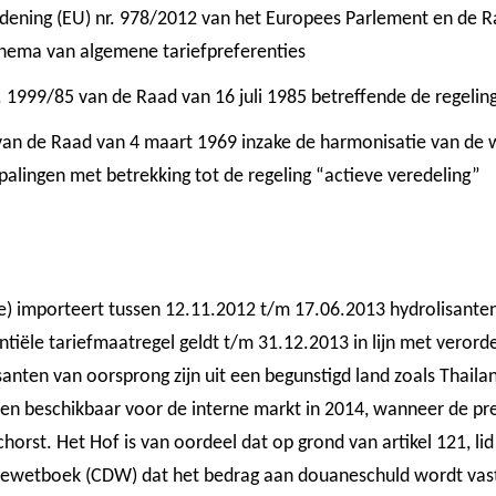
dening (EU) nr. 978/2012 van het Europees Parlement en de 
hema van algemene tariefpreferenties
. 1999/85 van de Raad van 16 juli 1985 betreffende de regelin
 van de Raad van 4 maart 1969 inzake de harmonisatie van de w
palingen met betrekking tot de regeling “actieve veredeling”
) importeert tussen 12.11.2012 t/m 17.06.2013 hydrolisante
tiële tariefmaatregel geldt t/m 31.12.2013 in lijn met veror
anten van oorsprong zijn uit een begunstigd land zoals Thail
ten beschikbaar voor de interne markt in 2014, wanneer de pre
chorst. Het Hof is van oordeel dat op grond van artikel 121, lid
etboek (CDW) dat het bedrag aan douaneschuld wordt vast