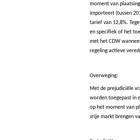
moment van plaatsing 
importeert (tussen 201
tarief van 12,8%. Tege
en specifiek of het to
met het CDW wanneer 
regeling actieve vered
Overweging:
Met de prejudiciële v
worden toegepast in ee
op het moment van pla
vrije markt brengen v