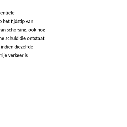
entiële
het tijdstip van
van schorsing, ook nog
e schuld die ontstaat
 indien diezelfde
ije verkeer is