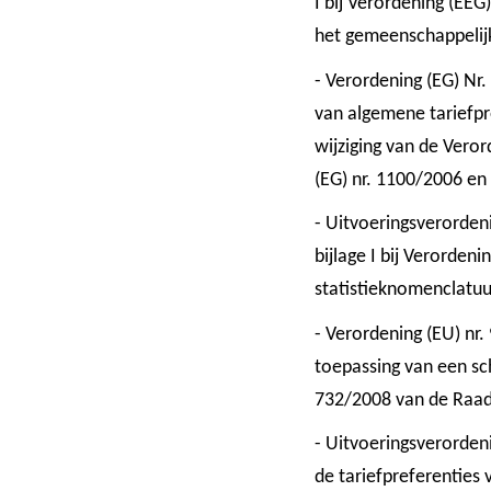
I bij Verordening (EEG
het gemeenschappelij
- Verordening (EG) Nr
van algemene tariefpr
wijziging van de Vero
(EG) nr. 1100/2006 en
- Uitvoeringsverorden
bijlage I bij Verorden
statistieknomenclatuu
- Verordening (EU) n
toepassing van een sc
732/2008 van de Raa
- Uitvoeringsverorden
de tariefpreferenties