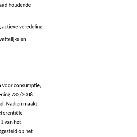
Raad houdende
g actieve veredeling
ettelijke en
n voor consumptie,
dening 732/2008
and. Nadien maakt
ferentiële
 1 van het
gesteld op het