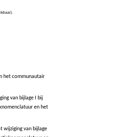
ikbaar).
van het communautair
ng van bijlage I bij
ieknomenclatuur en het
wijziging van bijlage