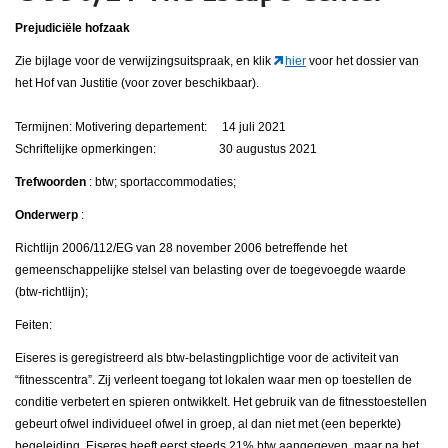
Prejudiciële hofzaak
Zie bijlage voor de verwijzingsuitspraak, en klik
hier
voor het dossier van
het Hof van Justitie (voor zover beschikbaar).
Termijnen: Motivering departement: 14 juli 2021
Schriftelijke opmerkingen: 30 augustus 2021
Trefwoorden
: btw; sportaccommodaties;
Onderwerp
:
Richtlijn 2006/112/EG van 28 november 2006 betreffende het
gemeenschappelijke stelsel van belasting over de toegevoegde waarde
(btw-richtlijn);
Feiten:
Eiseres is geregistreerd als btw-belastingplichtige voor de activiteit van
“fitnesscentra”. Zij verleent toegang tot lokalen waar men op toestellen de
conditie verbetert en spieren ontwikkelt. Het gebruik van de fitnesstoestellen
gebeurt ofwel individueel ofwel in groep, al dan niet met (een beperkte)
begeleiding. Eiseres heeft eerst steeds 21% btw aangegeven, maar na het