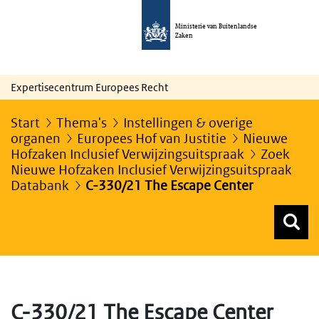
Ministerie van Buitenlandse
Zaken
Expertisecentrum Europees Recht
Start
Thema's
Instellingen & overige
organen
Europees Hof van Justitie
Nieuwe
Hofzaken Inclusief Verwijzingsuitspraak
Zoek
Nieuwe Hofzaken Inclusief Verwijzingsuitspraak
Databank
C-330/21 The Escape Center
Z
Z
Top menu zoeken
C-330/21 The Escape Center