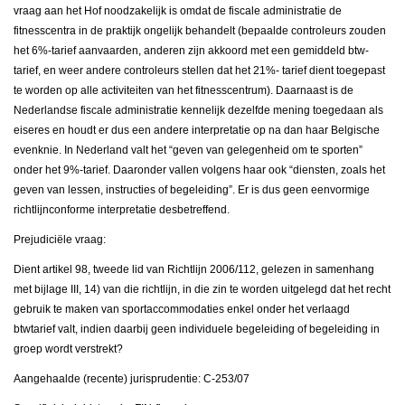
vraag aan het Hof noodzakelijk is omdat de fiscale administratie de
fitnesscentra in de praktijk ongelijk behandelt (bepaalde controleurs zouden
het 6%-tarief aanvaarden, anderen zijn akkoord met een gemiddeld btw-
tarief, en weer andere controleurs stellen dat het 21%- tarief dient toegepast
te worden op alle activiteiten van het fitnesscentrum). Daarnaast is de
Nederlandse fiscale administratie kennelijk dezelfde mening toegedaan als
eiseres en houdt er dus een andere interpretatie op na dan haar Belgische
evenknie. In Nederland valt het “geven van gelegenheid om te sporten”
onder het 9%-tarief. Daaronder vallen volgens haar ook “diensten, zoals het
geven van lessen, instructies of begeleiding”. Er is dus geen eenvormige
richtlijnconforme interpretatie desbetreffend.
Prejudiciële vraag:
Dient artikel 98, tweede lid van Richtlijn 2006/112, gelezen in samenhang
met bijlage III, 14) van die richtlijn, in die zin te worden uitgelegd dat het recht
gebruik te maken van sportaccommodaties enkel onder het verlaagd
btwtarief valt, indien daarbij geen individuele begeleiding of begeleiding in
groep wordt verstrekt?
Aangehaalde (recente) jurisprudentie: C-253/07