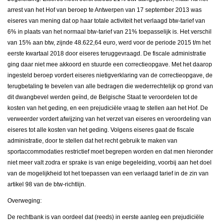
arrest van het Hof van beroep te Antwerpen van 17 september 2013 was
eiseres van mening dat op haar totale activiteit het verlaagd btw-tarief van
6% in plaats van het normaal btw-tarief van 21% toepasselijk is. Het verschil
van 15% aan btw, zijnde 48.622,64 euro, werd voor de periode 2015 t/m het
eerste kwartaal 2018 door eiseres teruggevraagd. De fiscale administratie
ging daar niet mee akkoord en stuurde een correctieopgave. Met het daarop
ingesteld beroep vordert eiseres nietigverklaring van de correctieopgave, de
terugbetaling te bevelen van alle bedragen die wederrechtelijk op grond van
dit dwangbevel werden geïnd, de Belgische Staat te veroordelen tot de
kosten van het geding, en een prejudiciële vraag te stellen aan het Hof. De
verweerder vordert afwijzing van het verzet van eiseres en veroordeling van
eiseres tot alle kosten van het geding. Volgens eiseres gaat de fiscale
administratie, door te stellen dat het recht gebruik te maken van
sportaccommodaties restrictief moet begrepen worden en dat men hieronder
niet meer valt zodra er sprake is van enige begeleiding, voorbij aan het doel
van de mogelijkheid tot het toepassen van een verlaagd tarief in de zin van
artikel 98 van de btw-richtlijn.
Overweging:
De rechtbank is van oordeel dat (reeds) in eerste aanleg een prejudiciële