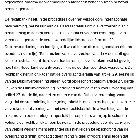
afgewezen, waarna de vreemdelingen hiertegen zonder succes bezwaar
hebben gemaakt.
De rechtbank heeft, in de procedures over het verzoek om internationale
bescherming, het besluit van de staatssecretaris om die verzoeken niet in
behandeling te nemen vernietigd. Dit omdat er voor het overdragen van
vreemdelingen aan de verantwoordelijke lidstaat conform art. 29
Dublinverordening een termijn geldt waarbinnen dit moet gebeuren (hierna:
overdrachtstermijn). Ten aanzien van de verzoeken van de vreemdelingen
stelt de rechtbank dat deze overdrachtstermijn is verstreken, wat tot gevolg
heeft dat Nederland verantwoordelijk is geworden voor deze verzoeken. De
rechtbank stelt in dit kader dat de overdrachtstermijn van artikel 29, eerste lid,
van de Dublinverordening alleen wordt opgeschort conform artikel 27, derde
lid, van de Dublinverordening. Nederland heeft gekozen voor uitvoering van
artikel 27, derde lid, aanhef en onder c van de Dublinverordening, waaruit
volgt dat de vreemdeling in de gelegenheid is om een rechterlijke instantie te
verzoeken de uitvoering van het overdrachtsbesluit, in afwachting van de
uitkomst van een daartegen ingesteld beroep of bezwaar, op te schorten.
Volgens de rechtbank kan een bezwaar in de procedure over de aanvraag
van verblijf wegens mensenhandel dus niet leiden tot opschorting van de
overdrachtstermijn, omdat dit geen rechtsmiddel of voorziening tegen dat