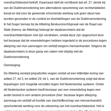
overdrachtsbesluit betreft. Daarnaast stelt de rechtbank dat art. 27, derde lid,
van de Dublinverordening een alternatieve opsomming van rechtsmiddelen
bevat en dat voor de gewenste schorsende werking ook geen steun kan
worden gevonden in de context en doelstellingen van de Dublinverordening.
In het hoger beroep bij de Afdeling Bestuursrechtspraak van de Raad van
State (hierna: de Afdeling) betoogt de staatssecretaris dat de
overdrachtstermijnen niet zijn verstreken, omdat deze zijn opgeschort door
het bezwaar dat de vreemdelingen hebben ingesteld in de procedures tegen
afwijzing van hun aanvragen om verblijf wegens mensenhandel. Volgens de
staatssecretaris is deze gang van zaken niet strijdig met de
Dublinverordening.
Overweging:
De Afdeling verwijst prejudiciële vragen omdat uit een letterlijke lezing van
artikel 27, lid 3, en artikel 29, lid 1, van de Dublinverordening volgt dat deze
bepalingen zich mogelijk verzetten tegen het Nederlandse systeem. Onder
dit Nederlandse systeem heeft bezwaar van een vreemdeling tegen een
ander besluit in een andere procedure (hier: bezwaar tegen afwijzing
aanvraag om verblijf uit hoofde van slachtofferschap van mensenhandel)
opschortende werking voor de uitvoering van het overdrachtsbesluit. Het is