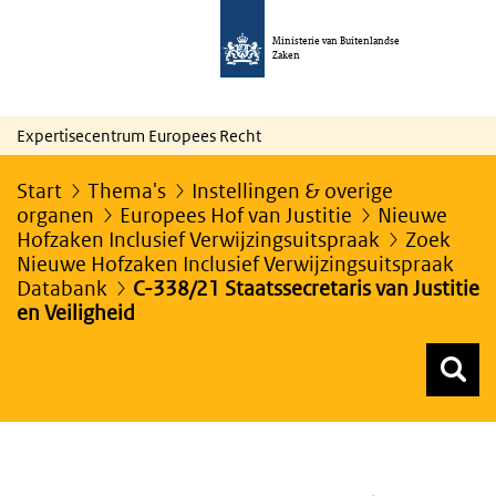
Ministerie van Buitenlandse
Zaken
Expertisecentrum Europees Recht
Start
Thema's
Instellingen & overige
organen
Europees Hof van Justitie
Nieuwe
Hofzaken Inclusief Verwijzingsuitspraak
Zoek
Nieuwe Hofzaken Inclusief Verwijzingsuitspraak
Databank
C-338/21 Staatssecretaris van Justitie
en Veiligheid
Z
Z
Top menu zoeken