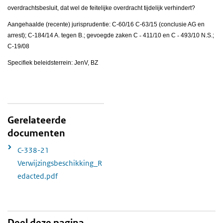
overdrachtsbesluit, dat wel de feitelijke overdracht tijdelijk verhindert?
Aangehaalde (recente) jurisprudentie: C-60/16 C-63/15 (conclusie AG en
arrest); C-184/14 A. tegen B.; gevoegde zaken C
‑
411/10 en C
‑
493/10 N.S.;
C-19/08
Specifiek beleidsterrein: JenV, BZ
Gerelateerde
documenten
C-338-21
Verwijzingsbeschikking_R
edacted.pdf
Deel deze pagina