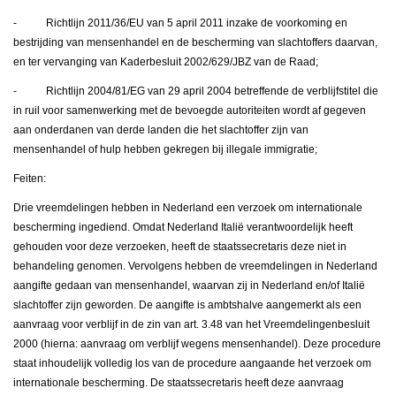
- Richtlijn 2011/36/EU van 5 april 2011 inzake de voorkoming en
bestrijding van mensenhandel en de bescherming van slachtoffers daarvan,
en ter vervanging van Kaderbesluit 2002/629/JBZ van de Raad;
- Richtlijn 2004/81/EG van 29 april 2004 betreffende de verblijfstitel die
in ruil voor samenwerking met de bevoegde autoriteiten wordt af gegeven
aan onderdanen van derde landen die het slachtoffer zijn van
mensenhandel of hulp hebben gekregen bij illegale immigratie;
Feiten:
Drie vreemdelingen hebben in Nederland een verzoek om internationale
bescherming ingediend. Omdat Nederland Italië verantwoordelijk heeft
gehouden voor deze verzoeken, heeft de staatssecretaris deze niet in
behandeling genomen. Vervolgens hebben de vreemdelingen in Nederland
aangifte gedaan van mensenhandel, waarvan zij in Nederland en/of Italië
slachtoffer zijn geworden. De aangifte is ambtshalve aangemerkt als een
aanvraag voor verblijf in de zin van art. 3.48 van het Vreemdelingenbesluit
2000 (hierna: aanvraag om verblijf wegens mensenhandel). Deze procedure
staat inhoudelijk volledig los van de procedure aangaande het verzoek om
internationale bescherming. De staatssecretaris heeft deze aanvraag