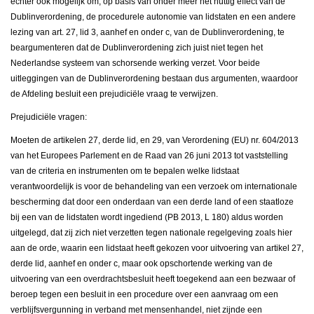
echter ook mogelijk om, op basis van onder meer het nuttig effect van de
Dublinverordening, de procedurele autonomie van lidstaten en een andere
lezing van art. 27, lid 3, aanhef en onder c, van de Dublinverordening, te
beargumenteren dat de Dublinverordening zich juist niet tegen het
Nederlandse systeem van schorsende werking verzet. Voor beide
uitleggingen van de Dublinverordening bestaan dus argumenten, waardoor
de Afdeling besluit een prejudiciële vraag te verwijzen.
Prejudiciële vragen:
Moeten de artikelen 27, derde lid, en 29, van Verordening (EU) nr. 604/2013
van het Europees Parlement en de Raad van 26 juni 2013 tot vaststelling
van de criteria en instrumenten om te bepalen welke lidstaat
verantwoordelijk is voor de behandeling van een verzoek om internationale
bescherming dat door een onderdaan van een derde land of een staatloze
bij een van de lidstaten wordt ingediend (PB 2013, L 180) aldus worden
uitgelegd, dat zij zich niet verzetten tegen nationale regelgeving zoals hier
aan de orde, waarin een lidstaat heeft gekozen voor uitvoering van artikel 27,
derde lid, aanhef en onder c, maar ook opschortende werking van de
uitvoering van een overdrachtsbesluit heeft toegekend aan een bezwaar of
beroep tegen een besluit in een procedure over een aanvraag om een
verblijfsvergunning in verband met mensenhandel, niet zijnde een