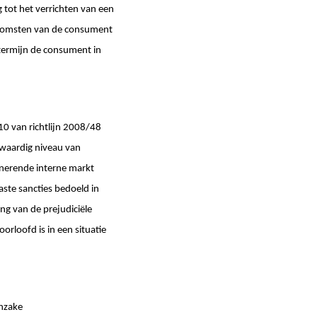
g tot het verrichten van een
inkomsten van de consument
e termijn de consument in
10 van richtlijn 2008/48
kwaardig niveau van
nerende interne markt
ste sancties bedoeld in
ng van de prejudiciële
orloofd is in een situatie
inzake