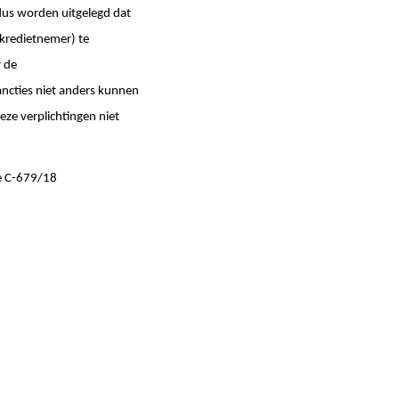
dus worden uitgelegd dat
(kredietnemer) te
r de
sancties niet anders kunnen
eze verplichtingen niet
ce C-679/18