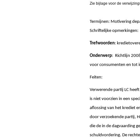
Zie bijlage voor de verwijzin
Termijnen: Motivering de
Schriftelijke opmerk
Trefwoorden
: kredietove
Onderwerp
: Richtlijn 20
voor consumenten en tot int
Feiten:
Verwerende partij LC heef
is niet voorzien in een sp
aflossing van het krediet 
door verzoekende partij, 
die de in de dagvaarding 
schuldvordering. De rechte