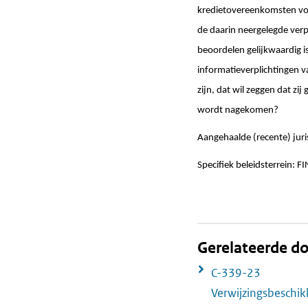
kredietovereenkomsten voo
de daarin neergelegde ver
beoordelen gelijkwaardig is
informatieverplichtingen va
zijn, dat wil zeggen dat z
wordt nagekomen?
Aangehaalde (recente) jur
Specifiek beleidsterrein: FI
Gerelateerde 
C-339-23
Verwijzingsbeschi