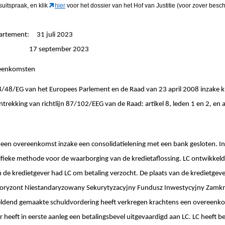
gsuitspraak
, en klik
hier
voor het dossier van het Hof van Justitie (voor zover besch
partement: 31 juli 2023
ingen: 17 september 2023
reenkomsten
08/48/EG van het Europees Parlement en de Raad van 23 april 2008 inzake
rekking van richtlijn 87/102/EEG van de Raad: artikel 8, leden 1 en 2, en a
t een overeenkomst inzake een consolidatielening met een bank gesloten. 
ecifieke methode voor de waarborging van de kredietaflossing. LC ontwikkeld
en de kredietgever had LC om betaling verzocht. De plaats van de kredietge
Horyzont Niestandaryzowany Sekurytyzacyjny Fundusz Inwestycyjny Zamkni
geldend gemaakte schuldvordering heeft verkregen krachtens een overeenko
r heeft in eerste aanleg een betalingsbevel uitgevaardigd aan LC. LC heeft b