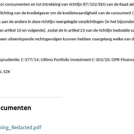
r consumenten en tot intrekking van richtlijn 87/102/EEG van de Raad al
plichting van de kredietgever om de kredietwaardigheid van de consument 
 aan de andere in deze richtlijn neergelegde verplichtingen (in het bijzonde
n artikel 10 en volgende), zodat de in artikel 23 van de richtlijn bedoelde 
ij geen uiteenlopende rechtsgevolgen kunnen hebben naargelang welke van d
isprudentie: C-377/14; Ultimo Portfolio Investment C-303/20; OPR-Finan
N, EZK
documenten
kking_Redacted.pdf