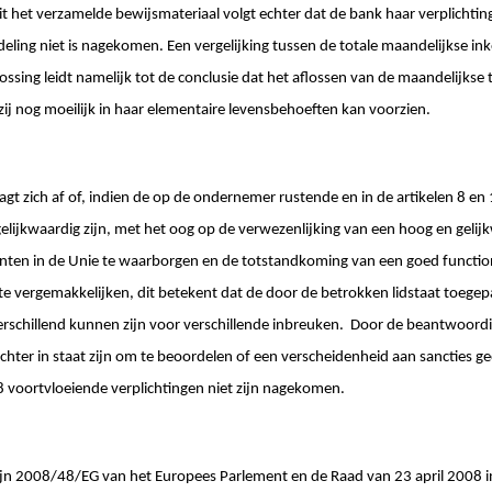
it het verzamelde bewijsmateriaal volgt echter dat de bank haar verplichtin
eling niet is nagekomen. Een vergelijking tussen de totale maandelijkse 
lossing leidt namelijk tot de conclusie dat het aflossen van de maandelijks
zij nog moeilijk in haar elementaire levensbehoeften kan voorzien.
agt zich af of, indien de op de ondernemer rustende en in de artikelen 8 en 
lijkwaardig zijn, met het oog op de verwezenlijking van een hoog en gelij
ten in de Unie te waarborgen en de totstandkoming van een goed functio
 vergemakkelijken, dit betekent dat de door de betrokken lidstaat toegepa
 verschillend kunnen zijn voor verschillende inbreuken. Door de beantwoordi
chter in staat zijn om te beoordelen of een verscheidenheid aan sancties geo
48 voortvloeiende verplichtingen niet zijn nagekomen.
tlijn 2008/48/EG van het Europees Parlement en de Raad van 23 april 2008 