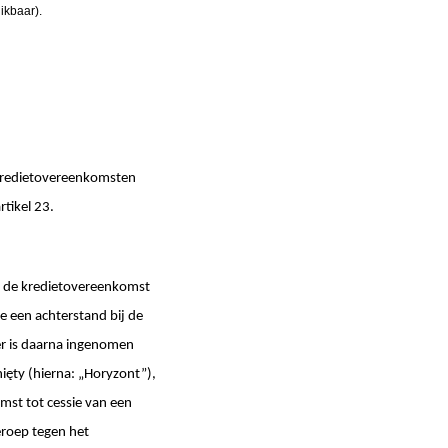
ikbaar).
 kredietovereenkomsten
rtikel 23.
In de kredietovereenkomst
e een achterstand bij de
ver is daarna ingenomen
ęty (hierna: „Horyzont”),
mst tot cessie van een
eroep tegen het