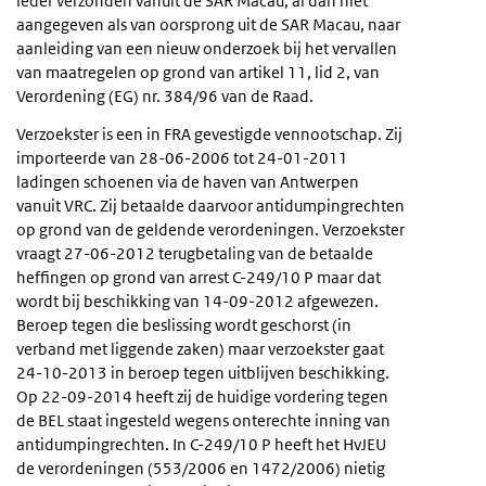
leder verzonden vanuit de SAR Macau, al dan niet
aangegeven als van oorsprong uit de SAR Macau, naar
aanleiding van een nieuw onderzoek bij het vervallen
van maatregelen op grond van artikel 11, lid 2, van
Verordening (EG) nr. 384/96 van de Raad.
Verzoekster is een in FRA gevestigde vennootschap. Zij
importeerde van 28-06-2006 tot 24-01-2011
ladingen schoenen via de haven van Antwerpen
vanuit VRC. Zij betaalde daarvoor antidumpingrechten
op grond van de geldende verordeningen. Verzoekster
vraagt 27-06-2012 terugbetaling van de betaalde
heffingen op grond van arrest C-249/10 P maar dat
wordt bij beschikking van 14-09-2012 afgewezen.
Beroep tegen die beslissing wordt geschorst (in
verband met liggende zaken) maar verzoekster gaat
24-10-2013 in beroep tegen uitblijven beschikking.
Op 22-09-2014 heeft zij de huidige vordering tegen
de BEL staat ingesteld wegens onterechte inning van
antidumpingrechten. In C-249/10 P heeft het HvJEU
de verordeningen (553/2006 en 1472/2006) nietig