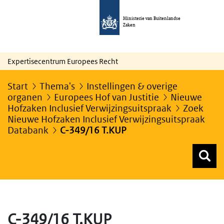
Ministerie van Buitenlandse
Zaken
Expertisecentrum Europees Recht
Start
Thema's
Instellingen & overige
organen
Europees Hof van Justitie
Nieuwe
Hofzaken Inclusief Verwijzingsuitspraak
Zoek
Nieuwe Hofzaken Inclusief Verwijzingsuitspraak
Databank
C-349/16 T.KUP
Z
Z
Top menu zoeken
C-349/16 T.KUP