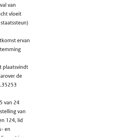
val van
cht vloeit
 staatssteun)
itkomst ervan
estemming
t plaatsvindt
aarover de
SA.35253
95 van 24
stelling van
n 124, lid
s- en