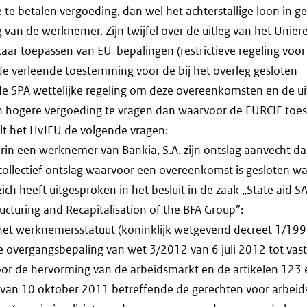
te betalen vergoeding, dan wel het achterstallige loon in ge
an de werknemer. Zijn twijfel over de uitleg van het Uniere
lkaar toepassen van EU-bepalingen (restrictieve regeling voor
de verleende toestemming voor de bij het overleg gesloten
 SPA wettelijke regeling om deze overeenkomsten en de u
en hogere vergoeding te vragen dan waarvoor de EURCIE to
elt het HvJEU de volgende vragen:
in een werknemer van Bankia, S.A. zijn ontslag aanvecht da
collectief ontslag waarvoor een overeenkomst is gesloten w
ch heeft uitgesproken in het besluit in de zaak „State aid 
ucturing and Recapitalisation of the BFA Group”:
n het werknemersstatuut (koninklijk wetgevend decreet 1/19
e overgangsbepaling van wet 3/2012 van 6 juli 2012 tot vast
r de hervorming van de arbeidsmarkt en de artikelen 123 e
van 10 oktober 2011 betreffende de gerechten voor arbeid