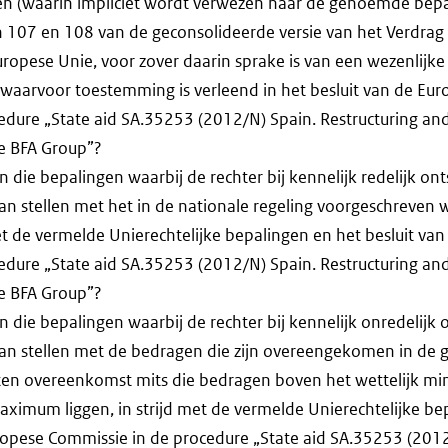
en (waarin impliciet wordt verwezen naar de genoemde bepa
en 107 en 108 van de geconsolideerde versie van het Verdrag
ropese Unie, voor zover daarin sprake is van een wezenlijke
waarvoor toestemming is verleend in het besluit van de Eur
edure „State aid SA.35253 (2012/N) Spain. Restructuring an
he BFA Group”?
an die bepalingen waarbij de rechter bij kennelijk redelijk ont
an stellen met het in de nationale regeling voorgeschreven w
t de vermelde Unierechtelijke bepalingen en het besluit va
edure „State aid SA.35253 (2012/N) Spain. Restructuring an
he BFA Group”?
an die bepalingen waarbij de rechter bij kennelijk onredelijk 
kan stellen met de bedragen die zijn overeengekomen in de
ten overeenkomst mits die bedragen boven het wettelijk 
aximum liggen, in strijd met de vermelde Unierechtelijke be
uropese Commissie in de procedure „State aid SA.35253 (2012