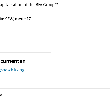
apitalisation of the BFA Group”?
in:
SZW,
mede
EZ
documenten
gsbeschikking
na