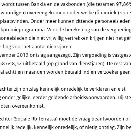
 wordt tussen Bankia en de vakbonden (die tezamen 97,86
woordigen) overeengekomen onder welke (financiële) voo
 plaatsvinden. Onder meer kunnen zittende personeelsleden
ekpremieprogramma. Voor de berekening van de vergoeding
neelsleden die niet vrijwillig vertrekken krijgen niet het ge
eding voor het aantal dienstjaren.
ovember 2013 ontslag aangezegd. Zijn vergoeding is vastgest
58 648,32 uitbetaald (op grond van dienstjaren). De rest va
 achttien maanden worden betaald indien verzoeker geen 
chter zijn ontslag kennelijk onredelijk te verklaren en eist
onder gelijke, eerder geldende arbeidsvoorwaarden. Hij stel
loten overeenkomst.
echter (Sociale Rb Terrassa) moet de vraag beantwoorden of 
nelijk redelijk, kennelijk onredelijk, of nietig ontslag. Zijn be