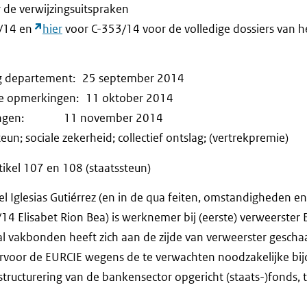
r de verwijzingsuitspraken
/14 en
hier
voor C-353/14 voor de volledige dossiers van h
ng departement: 25 september 2014
ijke opmerkingen: 11 oktober 2014
erkingen: 11 november 2014
un; sociale zekerheid; collectief ontslag; (vertrekpremie)
kel 107 en 108 (staatssteun)
 Iglesias Gutiérrez (en in de qua feiten, omstandigheden e
14 Elisabet Rion Bea) is werknemer bij (eerste) verweerster
al vakbonden heeft zich aan de zijde van verweerster gescha
voor de EURCIE wegens de te verwachten noodzakelijke bij
structurering van de bankensector opgericht (staats-)fonds