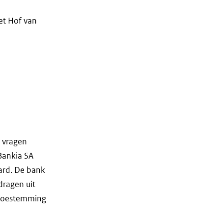
et Hof van
n vragen
 Bankia SA
ard. De bank
dragen uit
, toestemming