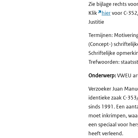
Zie bijlage rechts voo
Klik
hier
voor C-352
Justitie
Termijnen: Motiveri
(Concept-) schriftel
Schriftelijke opm
Trefwoorden: staatsste
Onderwerp:
VWEU arti
Verzoeker Juan Manuel
identieke zaak C-353/
sinds 1991. Een aant
moet inkrimpen, waar
een speciaal voor her
heeft verleend.