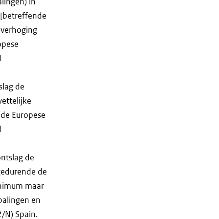
lingen) in
 [betreffende
 verhoging
opese
d
slag de
ettelijke
n de Europese
d
ontslag de
 gedurende de
minimum maar
palingen en
/N) Spain.