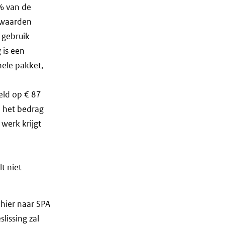
% van de
rwaarden
 gebruik
 is een
hele pakket,
eld op € 87
n het bedrag
werk krijgt
t niet
hier naar SPA
slissing zal