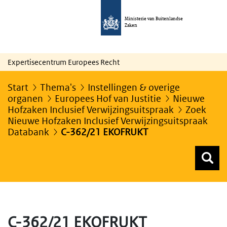
Ministerie van Buitenlandse
Zaken
Expertisecentrum Europees Recht
Start
Thema's
Instellingen & overige
organen
Europees Hof van Justitie
Nieuwe
Hofzaken Inclusief Verwijzingsuitspraak
Zoek
Nieuwe Hofzaken Inclusief Verwijzingsuitspraak
Databank
C-362/21 EKOFRUKT
Z
Z
Top menu zoeken
C-362/21 EKOFRUKT