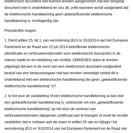
elektronisch document niet kunnen worden aangenomen dat een dergelijk
document niet is ondertekend en zou dit, zelfs wanneer wordt vastgesteld dat
de elektronische handtekening geen gekwalificeerde elektronische
handtekening is, rechtsgeldig zijn.
Prejudiciële vragen:
1. Dient artikel 25, lid 1, van verordening (EU) nr. 910/2014 van het Europees
Parlement en de Raad van 23 juli 2014 betreffende elektronische
identificatie en vertrouwensdiensten voor elektronische transacties in de
interne markt en tot intrekking van richtlijn 1999/93/EG aldus te worden
uitgelegd dat een in de vorm van een elektronisch document vastgesteld
besluit van een bestuursorgaan niet kan worden vernietigd omdat dit is
ondertekend met een elektronische handtekening die geen „gekwalificeerde
elektronische handtekening” is?
2. Is het voor de vaststelling of een elektronische handtekening al dan niet
een gekwalificeerde handtekening is, voldoende om een „gekwalificeerde
elektronische handtekening” op het door de verlener van
vertrouwensdiensten afgegeven certificaat aan te brengen of moet de rechter
vaststellen dat is voldaan aan de eisen in artikel 26 van en bijlage I bij
verordening (EU) nr. 910/2014 van het Europees Parlement en de Raad van