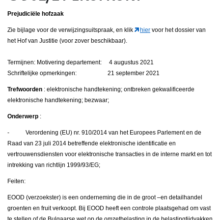
Prejudiciële hofzaak
Zie bijlage voor de verwijzingsuitspraak, en klik
hier
voor het dossier van
het Hof van Justitie (voor zover beschikbaar).
Termijnen: Motivering departement: 4 augustus 2021
Schriftelijke opmerkingen: 21 september 2021
Trefwoorden
: elektronische handtekening; ontbreken gekwalificeerde
elektronische handtekening; bezwaar;
Onderwerp
:
- Verordening (EU) nr. 910/2014 van het Europees Parlement en de
Raad van 23 juli 2014 betreffende elektronische identificatie en
vertrouwensdiensten voor elektronische transacties in de interne markt en tot
intrekking van richtlijn 1999/93/EG;
Feiten:
EOOD (verzoekster) is een onderneming die in de groot –en detailhandel
groenten en fruit verkoopt. Bij EOOD heeft een controle plaatsgehad om vast
te stellen of de Bulgaarse wet op de omzetbelasting in de belastingtijdvakken