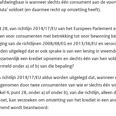
g afdwingbaar is wanneer slechts één consument aan de voo
luta’ voldoet (en daarmee recht op omzetting heeft).
nt 28, van richtlijn 2014/17/EU van het Europees Parlement 
en voor consumenten met betrekking tot voor bewoning b
ging van de richtlijnen 2008/48/EG en 2013/36/EU en verord
en uitgelegd dat er ook sprake is van een lening in vreem
amenlijk een krediet opnemen en slechts één van hen vol
rmeld onder a) of b) van die bepaling?
n richtlijn 2014/17/EU aldus worden uitgelegd dat, wanneer 
pgenomen door twee consumenten van wie er slechts één vo
el 4, punt 28, onder a) of onder b), van die richtlijn, allee
oet, kan verzoeken om omzetting van het krediet in een and
nnend wordt beantwoord: