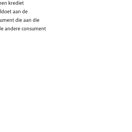
een krediet
ldoet aan de
nsument die aan die
de andere consument