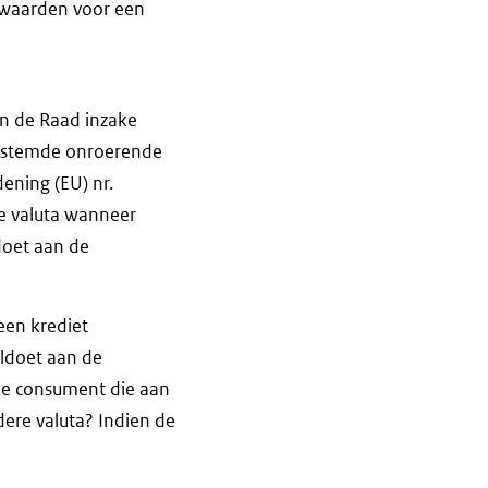
rwaarden voor een
en de Raad inzake
estemde onroerende
ening (EU) nr.
de valuta wanneer
doet aan de
een krediet
ldoet aan de
n de consument die aan
ere valuta? Indien de