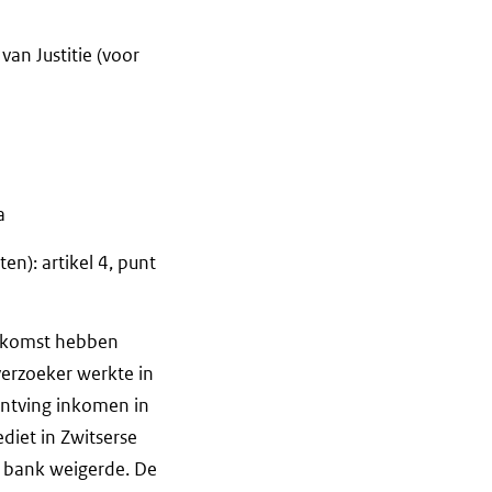
van Justitie (voor
a
n): artikel 4, punt
enkomst hebben
verzoeker werkte in
 ontving inkomen in
diet in Zwitserse
de bank weigerde. De