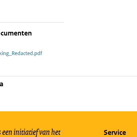
documenten
kking_Redacted.pdf
na
een initiatief van het
Service