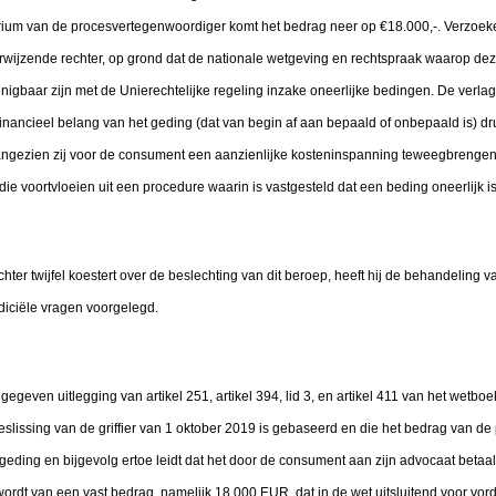
rium van de procesvertegenwoordiger komt het bedrag neer op €18.000,-. Verzoek
verwijzende rechter, op grond dat de nationale wetgeving en rechtspraak waarop de
nigbaar zijn met de Unierechtelijke regeling inzake oneerlijke bedingen. De verlag
financieel belang van het geding (dat van begin af aan bepaald of onbepaald is) dr
aangezien zij voor de consument een aanzienlijke kosteninspanning teweegbrenge
ie voortvloeien uit een procedure waarin is vastgesteld dat een beding oneerlijk is
ter twijfel koestert over de beslechting van dit beroep, heeft hij de behandeling 
diciële vragen voorgelegd.
 gegeven uitlegging van artikel 251, artikel 394, lid 3, en artikel 411 van het wetboe
slissing van de griffier van 1 oktober 2019 is gebaseerd en die het bedrag van de 
 geding en bijgevolg ertoe leidt dat het door de consument aan zijn advocaat beta
wordt van een vast bedrag, namelijk 18 000 EUR, dat in de wet uitsluitend voor vo