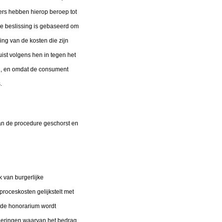
ers hebben hierop beroep tot
ze beslissing is gebaseerd om
ing van de kosten die zijn
uist volgens hen in tegen het
n, en omdat de consument
.
van de procedure geschorst en
k van burgerlijke
proceskosten gelijkstelt met
alde honorarium wordt
rderingen waarvan het bedrag