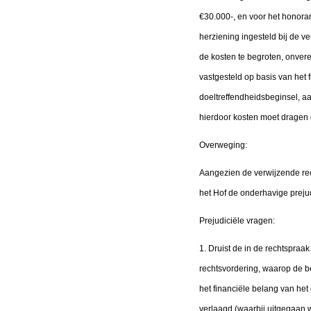
€30.000-, en voor het honora
herziening ingesteld bij de 
de kosten te begroten, onvere
vastgesteld op basis van het 
doeltreffendheidsbeginsel, 
hierdoor kosten moet dragen d
Overweging:
Aangezien de verwijzende rech
het Hof de onderhavige preju
Prejudiciële vragen:
1. Druist de in de rechtspraak
rechtsvordering, waarop de be
het financiële belang van het
verlaagd (waarbij uitgegaan 