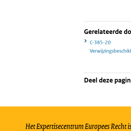
Gerelateerde 
C-385-20
Verwijzingsbeschi
Deel deze pagi
Het Expertisecentrum Europees Recht is 