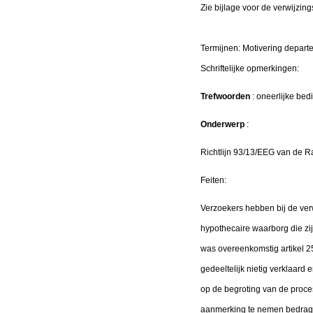
Zie bijlage voor de verwijzing
Termijnen: Motivering depar
Schriftelijke opmerkin
Trefwoorden
: oneerlijke be
Onderwerp
:
Richtlijn 93/13/EEG van de R
Feiten:
Verzoekers hebben bij de verw
hypothecaire waarborg die z
was overeenkomstig artikel 2
gedeeltelijk nietig verklaard
op de begroting van de procesk
aanmerking te nemen bedrag 