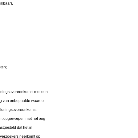
ikbaar).
ten;
 leningsovereenkomst met een
ing van onbepaalde waarde
e leningsovereenkomst
dent opgeworpen met het oog
stgesteld dat het in
 verzoekers neerkomt op