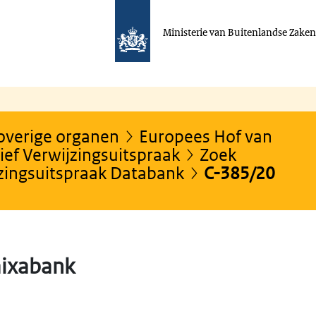
Ministerie van Buitenlandse Zake
 overige organen
Europees Hof van
ef Verwijzingsuitspraak
Zoek
jzingsuitspraak Databank
C-385/20
aixabank