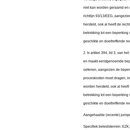
niet kan worden geraamd en nie
richtlijn 93/13/EEG, aangezie
hersteld, ook al heeft de rech
betrekking tot een beperking
geschikte en doeltreffende r
2. Is artikel 394, lid 3, van he
en maakt eerstgenoemde bepali
oefenen, aangezien de beper
proceskosten moet dragen, inh
worden hersteld, ook al heeft 
betrekking tot een beperking
geschikte en doeltreffende r
Aangehaalde (recente) jurisp
Specifiek beleidsterrein: EZK