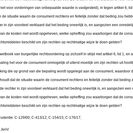
t voor vorderingen van onbepaalde waarde is vastgesteld), in tegen artikel 6, lid 1,
n de situatie waarin de consument rechtens en feitelijk zonder dat beding zou heb
ter in zijn voordeel verklaard dat het beding oneerlijk is, en aangezien een onredeli
 van de kosten niet wordt opgeheven, welke opheffing zou waarborgen dat de con
echtsmiddelen beschikt om zijn rechten op rechtmatige wijze te doen gelden?
t wetboek van burgerlijke rechtsvordering op zichzelf in strijd met artikel 6, lid 1, en art
ng het voor de consument onmogelijk of uiterst moeilijk om zijn rechten uit hoofde 
king die op grond van die bepaling wordt opgelegd aan de consument, waardoor d
oudt dat de situatie waarin de consument rechtens en feitelijk zonder dat beding 
de rechter in zijn voordeel verklaard dat het beding oneerlijk is, en aangezien een 
 van de kosten niet wordt opgeheven, welke opheffing zou waarborgen dat de con
echtsmiddelen beschikt om zijn rechten op rechtmatige wijze te doen gelden?
rudentie: C-129/00; C-413/12; C-154/15; C-176/17;
; JenV