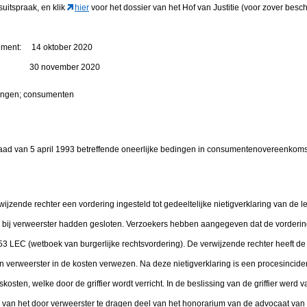
suitspraak, en klik
hier
voor het dossier van het Hof van Justitie (voor zover besch
tement: 14 oktober 2020
gen: 30 november 2020
dingen; consumenten
aad van 5 april 1993 betreffende oneerlijke bedingen in consumentenovereenkoms
ijzende rechter een vordering ingesteld tot gedeeltelijke nietigverklaring van de
ij bij verweerster hadden gesloten. Verzoekers hebben aangegeven dat de vorder
53 LEC (wetboek van burgerlijke rechtsvordering). De verwijzende rechter heeft d
 en verweerster in de kosten verwezen. Na deze nietigverklaring is een procesinci
osten, welke door de griffier wordt verricht. In de beslissing van de griffier werd va
van het door verweerster te dragen deel van het honorarium van de advocaat van