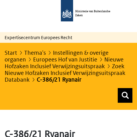
Ministerie van Buitenlandse
Zaken
Expertisecentrum Europees Recht
Start
Thema's
Instellingen & overige
organen
Europees Hof van Justitie
Nieuwe
Hofzaken Inclusief Verwijzingsuitspraak
Zoek
Nieuwe Hofzaken Inclusief Verwijzingsuitspraak
Databank
C-386/21 Ryanair
Z
Z
Top menu zoeken
C-386/21 Ryanair