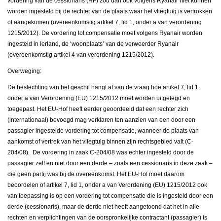
vordering van de cessionaris (HF) zou dan ook volgens Ryanair niet kunnen
worden ingesteld bij de rechter van de plaats waar het vliegtuig is vertrokken
of aangekomen (overeenkomstig artikel 7, lid 1, onder a van verordening
1215/2012). De vordering tot compensatie moet volgens Ryanair worden
ingesteld in Ierland, de ‘woonplaats’ van de verweerder Ryanair
(overeenkomstig artikel 4 van verordening 1215/2012).
Overweging:
De beslechting van het geschil hangt af van de vraag hoe artikel 7, lid 1,
onder a van Verordening (EU) 1215/2012 moet worden uitgelegd en
toegepast. Het EU-Hof heeft eerder geoordeeld dat een rechter zich
(internationaal) bevoegd mag verklaren ten aanzien van een door een
passagier ingestelde vordering tot compensatie, wanneer de plaats van
aankomst of vertrek van het vliegtuig binnen zijn rechtsgebied valt (C-
204/08). De vordering in zaak C-204/08 was echter ingesteld door de
passagier zelf en niet door een derde – zoals een cessionaris in deze zaak –
die geen partij was bij de overeenkomst. Het EU-Hof moet daarom
beoordelen of artikel 7, lid 1, onder a van Verordening (EU) 1215/2012 ook
van toepassing is op een vordering tot compensatie die is ingesteld door een
derde (cessionaris), maar de derde niet heeft aangetoond dat het in alle
rechten en verplichtingen van de oorspronkelijke contractant (passagier) is