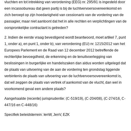
vluchten en tot intrekking van verordening (EEG) nr. 295/91 is ingesteld door
een incassobureau dat geen partij is bij de luchtvervoersovereenkomst en
zich beroept op zijn hoedanigheid van cessionaris van de vordering van de
passagier, maar niet aantoont dat het in alle rechten en verplichtingen van de
oorspronkelijke contractant is getreden?
2. Indien de eerste vraag bevestigend wordt beantwoord, moet artikel 7, punt
1, onder a), en punt 1, onder b), van verordening (EU) nr. 1215/2012 van het
Europees Parlement en de Raad van 12 december 2012 betreffende de
rechterlijke bevoegdheid, de erkenning en de tenuitvoerlegging van
beslissingen in burgerlijke en handelszaken dan aldus worden uitgelegd dat
de plaats van uitvoering van de aan de vordering ten grondslag liggende
verbintenis de plaats van uitvoering van de luchtvervoersovereenkomst is,
dat wil zeggen de plaats van vertrek of aankomst van de vlucht, dan wel in
voorkomend geval een andere plaats?
Aangehaalde (recente) jurisprudentie: (C-519/19), (C-204/08), (C-274/16, C-
447/16 en C-448/16)
Specifiek beleidsterrein: IenW, JenV, EZK