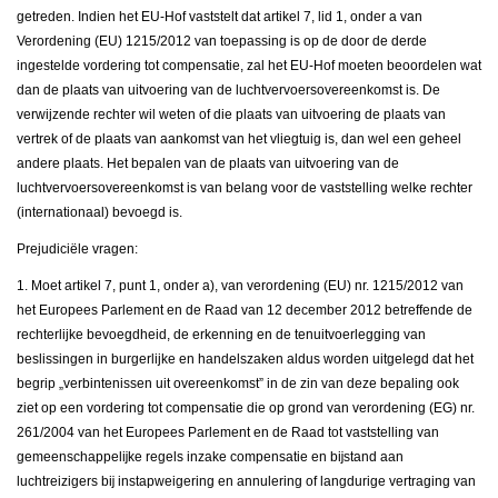
getreden. Indien het EU-Hof vaststelt dat artikel 7, lid 1, onder a van
Verordening (EU) 1215/2012 van toepassing is op de door de derde
ingestelde vordering tot compensatie, zal het EU-Hof moeten beoordelen wat
dan de plaats van uitvoering van de luchtvervoersovereenkomst is. De
verwijzende rechter wil weten of die plaats van uitvoering de plaats van
vertrek of de plaats van aankomst van het vliegtuig is, dan wel een geheel
andere plaats. Het bepalen van de plaats van uitvoering van de
luchtvervoersovereenkomst is van belang voor de vaststelling welke rechter
(internationaal) bevoegd is.
Prejudiciële vragen:
1. Moet artikel 7, punt 1, onder a), van verordening (EU) nr. 1215/2012 van
het Europees Parlement en de Raad van 12 december 2012 betreffende de
rechterlijke bevoegdheid, de erkenning en de tenuitvoerlegging van
beslissingen in burgerlijke en handelszaken aldus worden uitgelegd dat het
begrip „verbintenissen uit overeenkomst” in de zin van deze bepaling ook
ziet op een vordering tot compensatie die op grond van verordening (EG) nr.
261/2004 van het Europees Parlement en de Raad tot vaststelling van
gemeenschappelĳke regels inzake compensatie en bĳstand aan
luchtreizigers bĳ instapweigering en annulering of langdurige vertraging van