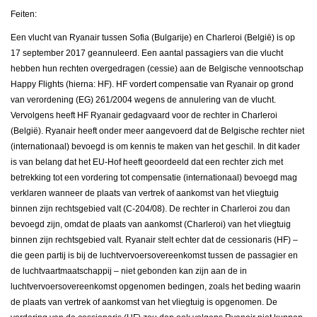
Feiten:
Een vlucht van Ryanair tussen Sofia (Bulgarije) en Charleroi (België) is op
17 september 2017 geannuleerd. Een aantal passagiers van die vlucht
hebben hun rechten overgedragen (cessie) aan de Belgische vennootschap
Happy Flights (hierna: HF). HF vordert compensatie van Ryanair op grond
van verordening (EG) 261/2004 wegens de annulering van de vlucht.
Vervolgens heeft HF Ryanair gedagvaard voor de rechter in Charleroi
(België). Ryanair heeft onder meer aangevoerd dat de Belgische rechter niet
(internationaal) bevoegd is om kennis te maken van het geschil. In dit kader
is van belang dat het EU-Hof heeft geoordeeld dat een rechter zich met
betrekking tot een vordering tot compensatie (internationaal) bevoegd mag
verklaren wanneer de plaats van vertrek of aankomst van het vliegtuig
binnen zijn rechtsgebied valt (C-204/08). De rechter in Charleroi zou dan
bevoegd zijn, omdat de plaats van aankomst (Charleroi) van het vliegtuig
binnen zijn rechtsgebied valt. Ryanair stelt echter dat de cessionaris (HF) –
die geen partij is bij de luchtvervoersovereenkomst tussen de passagier en
de luchtvaartmaatschappij – niet gebonden kan zijn aan de in
luchtvervoersovereenkomst opgenomen bedingen, zoals het beding waarin
de plaats van vertrek of aankomst van het vliegtuig is opgenomen. De