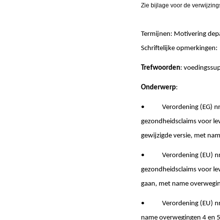
Zie bijlage voor de verwijzin
Termijnen: Motivering de
Schriftelijke opmerki
Trefwoorden
: voedingssu
Onderwerp
:
• Verordening (EG) nr. 1
gezondheidsclaims voor le
gewijzigde versie, met nam
• Verordening (EU) nr. 43
gezondheidsclaims voor lev
gaan, met name overwegin
• Verordening (EU) nr. 5
name overwegingen 4 en 5