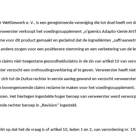
 Wettbewerb e. V., is een geregistreerde vereniging die tot doel heeft om d
 Verweerster verkoopt het voedingssupplement „o’gaenics Adapto-Genie A
lame voor dit product gemaakt en geclaimd dat de ingrediënten „saffraanext
andere zorgen voor een positievere stemming en een verbetering van de le
e claims niet-toegestane gezondheidsclaims in de zin van artikel 10 van ve
ster verzocht een onthoudingsverklaring af te geven. Verweerster heeft niet
 zich tot de Duitse rechter in eerste aanleg gewend en verzocht verweerster
e bovengenoemde claims reclame te maken voor het voedingssupplement. 
ezen. Het hiertegen ingestelde hoger beroep van verweerster werd verworp
nde rechter beroep in „Revision” ingesteld.
kt op dat het de vraag is of artikel 10, leden 1 en 3, van verordening nr. 