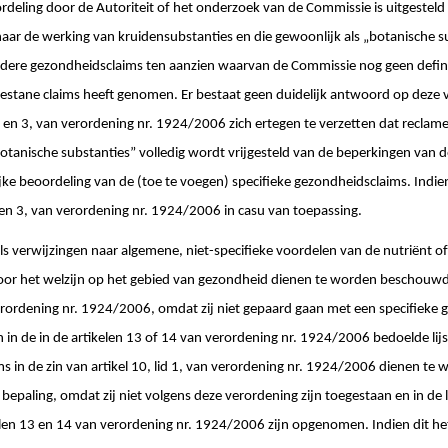
deling door de Autoriteit of het onderzoek van de Commissie is uitgesteld 
 naar de werking van kruidensubstanties en die gewoonlijk als „botanische 
dere gezondheidsclaims ten aanzien waarvan de Commissie nog geen definit
gestane claims heeft genomen. Er bestaat geen duidelijk antwoord op deze vr
1 en 3, van verordening nr. 1924/2006 zich ertegen te verzetten dat reclame
tanische substanties” volledig wordt vrijgesteld van de beperkingen van 
ke beoordeling van de (toe te voegen) specifieke gezondheidsclaims. Indie
 1 en 3, van verordening nr. 1924/2006 in casu van toepassing.
als verwijzingen naar algemene, niet-specifieke voordelen van de nutriënt o
r het welzijn op het gebied van gezondheid dienen te worden beschouwd, z
 verordening nr. 1924/2006, omdat zij niet gepaard gaan met een specifieke 
 in de in de artikelen 13 of 14 van verordening nr. 1924/2006 bedoelde lijs
ms in de zin van artikel 10, lid 1, van verordening nr. 1924/2006 dienen te
e bepaling, omdat zij niet volgens deze verordening zijn toegestaan en in de 
elen 13 en 14 van verordening nr. 1924/2006 zijn opgenomen. Indien dit het ge