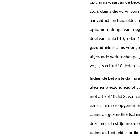
op claims waarvan de beoor
zoals claims die verwijzen
aangeduid, en bepaalde an
opname in de lijst van toe
doel van artikel 10, leden 
gezondheidsclaims voor „bo
afgeronde wetenschappelij
volgt, is artikel 10, leden
Indien de betwiste claims 
algemene gezondheid of voo
met artikel 10, lid 3, van
een claim die is opgenomen
claims als gezondheidsclai
deze reeds in strijd met di
claims als bedoeld in artik