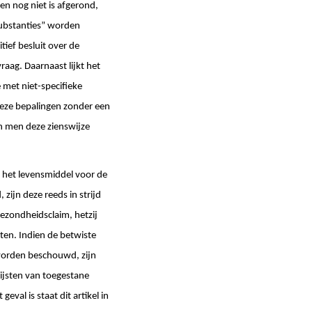
en nog niet is afgerond,
substanties” worden
ief besluit over de
aag. Daarnaast lijkt het
 met niet-specifieke
deze bepalingen zonder een
n men deze zienswijze
f het levensmiddel voor de
ijn deze reeds in strijd
gezondheidsclaim, hetzij
ten. Indien de betwiste
 worden beschouwd, zijn
lijsten van toegestane
val is staat dit artikel in