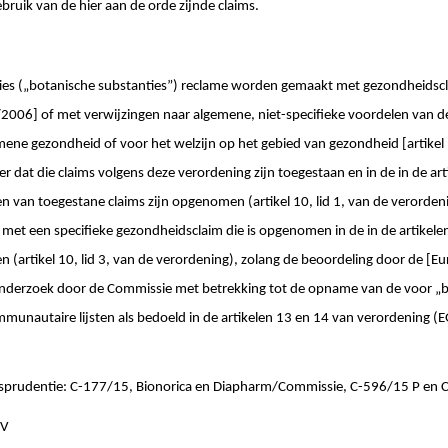
bruik van de hier aan de orde zijnde claims.
es („botanische substanties”) reclame worden gemaakt met gezondheidsclaim
2006] of met verwijzingen naar algemene, niet-specifieke voordelen van de
ene gezondheid of voor het welzijn op het gebied van gezondheid [artikel 1
 dat die claims volgens deze verordening zijn toegestaan en in de in de art
en van toegestane claims zijn opgenomen (artikel 10, lid 1, van de verorden
met een specifieke gezondheidsclaim die is opgenomen in de in de artikele
n (artikel 10, lid 3, van de verordening), zolang de beoordeling door de [Eu
 onderzoek door de Commissie met betrekking tot de opname van de voor „b
mmunautaire lijsten als bedoeld in de artikelen 13 en 14 van verordening (
isprudentie: C-177/15, Bionorica en Diapharm/Commissie, C-596/15 P en 
NV