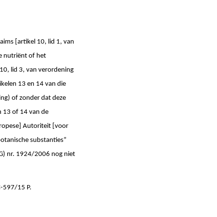
s [artikel 10, lid 1, van
 nutriënt of het
0, lid 3, van verordening
ikelen 13 en 14 van die
ing) of zonder dat deze
n 13 of 14 van de
ropese] Autoriteit [voor
otanische substanties”
EG) nr. 1924/2006 nog niet
C-597/15 P.