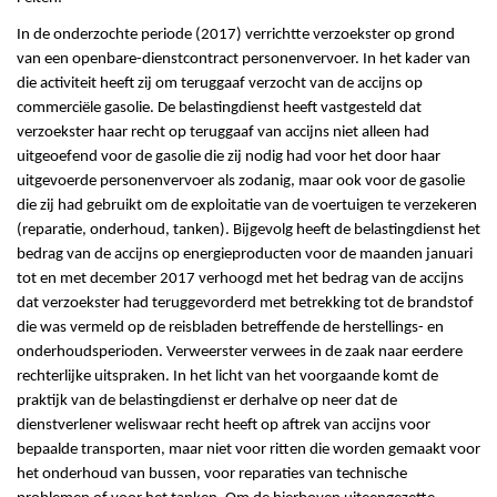
In de onderzochte periode (2017) verrichtte verzoekster op grond
van een openbare-dienstcontract personenvervoer. In het kader van
die activiteit heeft zij om teruggaaf verzocht van de accijns op
commerciële gasolie. De belastingdienst heeft vastgesteld dat
verzoekster haar recht op teruggaaf van accijns niet alleen had
uitgeoefend voor de gasolie die zij nodig had voor het door haar
uitgevoerde personenvervoer als zodanig, maar ook voor de gasolie
die zij had gebruikt om de exploitatie van de voertuigen te verzekeren
(reparatie, onderhoud, tanken). Bijgevolg heeft de belastingdienst het
bedrag van de accijns op energieproducten voor de maanden januari
tot en met december 2017 verhoogd met het bedrag van de accijns
dat verzoekster had teruggevorderd met betrekking tot de brandstof
die was vermeld op de reisbladen betreffende de herstellings- en
onderhoudsperioden. Verweerster verwees in de zaak naar eerdere
rechterlijke uitspraken. In het licht van het voorgaande komt de
praktijk van de belastingdienst er derhalve op neer dat de
dienstverlener weliswaar recht heeft op aftrek van accijns voor
bepaalde transporten, maar niet voor ritten die worden gemaakt voor
het onderhoud van bussen, voor reparaties van technische