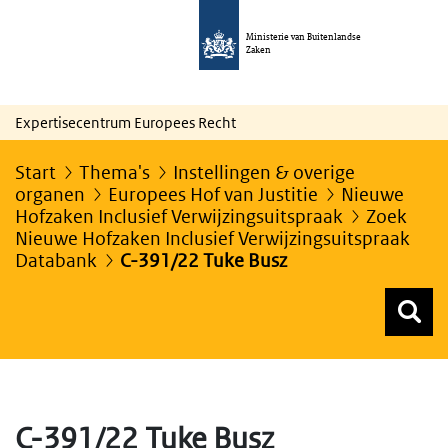
Ministerie van Buitenlandse
Zaken
Expertisecentrum Europees Recht
Start
Thema's
Instellingen & overige
organen
Europees Hof van Justitie
Nieuwe
Hofzaken Inclusief Verwijzingsuitspraak
Zoek
Nieuwe Hofzaken Inclusief Verwijzingsuitspraak
Databank
C-391/22 Tuke Busz
Z
Z
Top menu zoeken
C-391/22 Tuke Busz