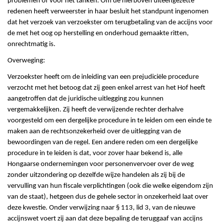
problemen of voor het tanken. Om de hierboven uiteengezette
redenen heeft verweerster in haar besluit het standpunt ingenomen
dat het verzoek van verzoekster om terugbetaling van de accijns voor
de met het oog op herstelling en onderhoud gemaakte ritten,
onrechtmatig is.
Overweging:
Verzoekster heeft om de inleiding van een prejudiciële procedure
verzocht met het betoog dat zij geen enkel arrest van het Hof heeft
aangetroffen dat de juridische uitlegging zou kunnen
vergemakkelijken. Zij heeft de verwijzende rechter derhalve
voorgesteld om een dergelijke procedure in te leiden om een einde te
maken aan de rechtsonzekerheid over de uitlegging van de
bewoordingen van de regel. Een andere reden om een dergelijke
procedure in te leiden is dat, voor zover haar bekend is, alle
Hongaarse ondernemingen voor personenvervoer over de weg
zonder uitzondering op dezelfde wijze handelen als zij bij de
vervulling van hun fiscale verplichtingen (ook die welke eigendom zijn
van de staat), hetgeen dus de gehele sector in onzekerheid laat over
deze kwestie. Onder verwijzing naar § 113, lid 3, van de nieuwe
accijnswet voert zij aan dat deze bepaling de teruggaaf van accijns