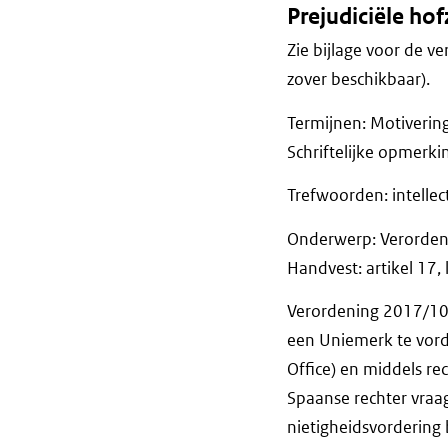
Prejudiciële ho
Zie bijlage voor de ve
zover beschikbaar).
Termijnen: Motiveri
Schriftelijke op
Trefwoorden: intelle
Onderwerp: Verordenin
Handvest: artikel 17, l
Verordening 2017/100
een Uniemerk te vord
Office) en middels r
Spaanse rechter vraag
nietigheidsvordering 