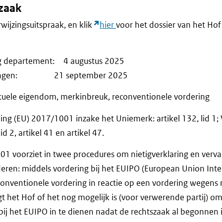
fzaak
rwijzingsuitspraak, en klik
hier
voor het dossier van het Hof 
ng departement: 4 augustus 2025
merkingen: 21 september 2025
ctuele eigendom, merkinbreuk, reconventionele vordering
g (EU) 2017/1001 inzake het Uniemerk: artikel 132, lid 1; VEU
id 2, artikel 41 en artikel 47.
1 voorziet in twee procedures om nietigverklaring en verval
eren: middels vordering bij het EUIPO (European Union Intel
econventionele vordering in reactie op een vordering wegens
t het Hof of het nog mogelijk is (voor verwerende partij) o
bij het EUIPO in te dienen nadat de rechtszaak al begonnen