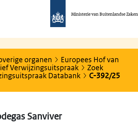
Ministerie van Buitenlandse Zake
 overige organen
Europees Hof van
ef Verwijzingsuitspraak
Zoek
jzingsuitspraak Databank
C-392/25
odegas Sanviver