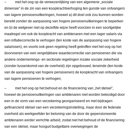
– met het oog op de verwezenlijking van een algemene „sociale
dimensie” in de zin van een koopkrachtverhoging ten gunste van ontvangers
van lagere pensioenuitkeringen, hoewel a) dit doel ook zou kunnen worden
bereikt zonder de aanpassing van hogere pensioenuitkeringen te beperken
en b) de wetgever niet op dezelfde wijze heeft voorzien in een soortgelijke
maatregel om ook de koopkracht van ambtenaren met een lager salaris via
een inflatiecorrectie te verhogen (ten koste van de aanpassing van hogere
salarissen), en voorts ook geen regeling heeft getroffen met het oog op het
doorvoeren van een vergelijkbare waardecorrectie van pensioenen die via
andere ondernemings- en sectorale regelingen inzake sociale zekerheid
(zonder tussenkomst van de overheid) zijn opgebouwd, teneinde (ten koste
van de aanpassing van hogere pensioenen) de koopkracht van ontvangers
van lagere pensioenen te verhogen;
– met het oog op het behoud en de financiering van „het stelsel”,
hoewel de pensioenuitkeringen van ambtenaren niet worden bekostigd door
een in de vorm van een verzekering georganiseerd en met bijdragen
gefinancierd stelsel van een verzekeringsinstelling, maar door de federale
overheid als werkgeefster ter beloning van de door de gepensioneerde
ambtenaren eerder verrichte arbeid, zodat niet het behoud of de financiering
van een stelsel, maar hooguit budgettaire overwegingen de