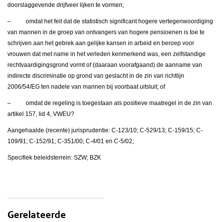
doorslaggevende drijfveer lijken te vormen;
– omdat het feit dat de statistisch significant hogere vertegenwoordiging
van mannen in de groep van ontvangers van hogere pensioenen is toe te
schrijven aan het gebrek aan gelijke kansen in arbeid en beroep voor
vrouwen dat met name in het verleden kenmerkend was, een zelfstandige
rechtvaardigingsgrond vormt of (daaraan voorafgaand) de aanname van
indirecte discriminatie op grond van geslacht in de zin van richtlijn
2006/54/EG ten nadele van mannen bij voorbaat uitsluit; of
– omdat de regeling is toegestaan als positieve maatregel in de zin van
artikel 157, lid 4, VWEU?
Aangehaalde (recente) jurisprudentie: C-123/10; C-529/13; C-159/15; C-
109/91; C-152/91; C-351/00; C-4/01 en C-5/02;
Specifiek beleidsterrein: SZW; BZK
Gerelateerde