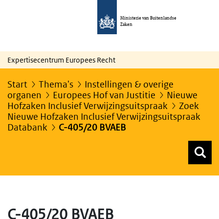
Ministerie van Buitenlandse
Zaken
Expertisecentrum Europees Recht
Start
Thema's
Instellingen & overige
organen
Europees Hof van Justitie
Nieuwe
Hofzaken Inclusief Verwijzingsuitspraak
Zoek
Nieuwe Hofzaken Inclusief Verwijzingsuitspraak
Databank
C-405/20 BVAEB
Z
Z
Top menu zoeken
C-405/20 BVAEB