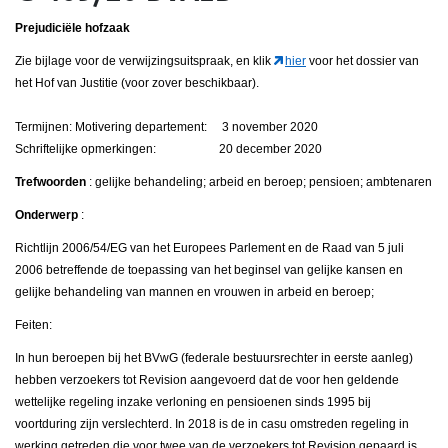
Prejudiciële hofzaak
Zie bijlage voor de verwijzingsuitspraak, en klik
hier
voor het dossier van
het Hof van Justitie (voor zover beschikbaar).
Termijnen: Motivering departement: 3 november 2020
Schriftelijke opmerkingen: 20 december 2020
Trefwoorden
: gelijke behandeling; arbeid en beroep; pensioen; ambtenaren
Onderwerp
:
Richtlijn 2006/54/EG van het Europees Parlement en de Raad van 5 juli
2006 betreffende de toepassing van het beginsel van gelijke kansen en
gelijke behandeling van mannen en vrouwen in arbeid en beroep;
Feiten:
In hun beroepen bij het BVwG (federale bestuursrechter in eerste aanleg)
hebben verzoekers tot Revision aangevoerd dat de voor hen geldende
wettelijke regeling inzake verloning en pensioenen sinds 1995 bij
voortduring zijn verslechterd. In 2018 is de in casu omstreden regeling in
werking getreden die voor twee van de verzoekers tot Revision gepaard is