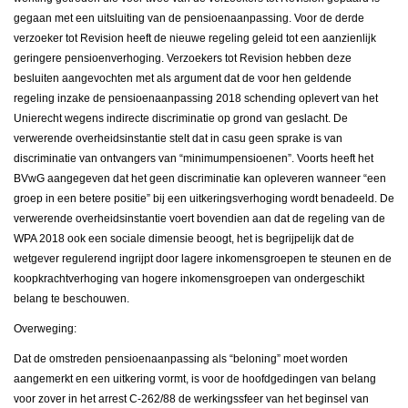
gegaan met een uitsluiting van de pensioenaanpassing. Voor de derde
verzoeker tot Revision heeft de nieuwe regeling geleid tot een aanzienlijk
geringere pensioenverhoging. Verzoekers tot Revision hebben deze
besluiten aangevochten met als argument dat de voor hen geldende
regeling inzake de pensioenaanpassing 2018 schending oplevert van het
Unierecht wegens indirecte discriminatie op grond van geslacht. De
verwerende overheidsinstantie stelt dat in casu geen sprake is van
discriminatie van ontvangers van “minimumpensioenen”. Voorts heeft het
BVwG aangegeven dat het geen discriminatie kan opleveren wanneer “een
groep in een betere positie” bij een uitkeringsverhoging wordt benadeeld. De
verwerende overheidsinstantie voert bovendien aan dat de regeling van de
WPA 2018 ook een sociale dimensie beoogt, het is begrijpelijk dat de
wetgever regulerend ingrijpt door lagere inkomensgroepen te steunen en de
koopkrachtverhoging van hogere inkomensgroepen van ondergeschikt
belang te beschouwen.
Overweging:
Dat de omstreden pensioenaanpassing als “beloning” moet worden
aangemerkt en een uitkering vormt, is voor de hoofdgedingen van belang
voor zover in het arrest C-262/88 de werkingssfeer van het beginsel van