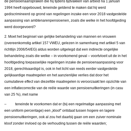
de pensioenaanspraken die hij tijdens tijdvakken van arbeid na 1 januari
1994 heeft opgebouwd, teneinde geldend te maken dat hij werd
gediscrimineerd op grond van regelingen inzake een voor 2018 vastgestelde
aanpassing van ambtenarenpensioenen, zoals die welke in het hoofdgeding
werd doorgevoerd?
2. Moet het beginsel van gelijke behandeling van mannen en vrouwen
(overeenkomstig artikel 157 VWEU, gelezen in samenhang met artikel 5 van
richtlijn 2006/54/EG) aldus worden uitgelegd dat een indirecte ongelijke
behandeling zoals die welke – in voorkomend geval – voortvloeit uit de in het
hoofdgeding toepasselijke regelingen inzake de pensioenaanpassing voor
2018, gerechtvaardigd is, ook in het licht van reeds eerder vastgestelde
gelijkaardige maatregelen en het aanzienlijke verlies dat door het
cumulatieve effect van diezelfde maatregelen is veroorzaakt ten opzichte van
een inflatiecorrectie van de reële waarde van pensioenuitkeringen (in casu
van 25 %), met name
– teneinde te voorkomen dat er (bij een regelmatige aanpassing met
een uniform percentage) een „kloof” ontstaat tussen hogere en lagere
pensioenuitkeringen, ook al zou het daarbij gaan om een zuiver nominale
kloof zonder invloed op de verhouding tussen de reële waarden;