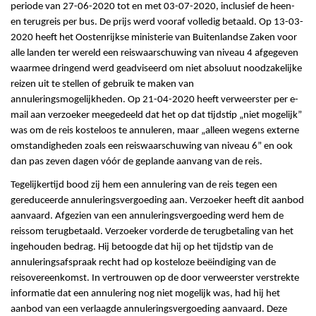
periode van 27-06-2020 tot en met 03-07-2020, inclusief de heen-
en terugreis per bus. De prijs werd vooraf volledig betaald. Op 13-03-
2020 heeft het Oostenrijkse ministerie van Buitenlandse Zaken voor
alle landen ter wereld een reiswaarschuwing van niveau 4 afgegeven
waarmee dringend werd geadviseerd om niet absoluut noodzakelijke
reizen uit te stellen of gebruik te maken van
annuleringsmogelijkheden. Op 21-04-2020 heeft verweerster per e-
mail aan verzoeker meegedeeld dat het op dat tijdstip „niet mogelijk”
was om de reis kosteloos te annuleren, maar „alleen wegens externe
omstandigheden zoals een reiswaarschuwing van niveau 6” en ook
dan pas zeven dagen vóór de geplande aanvang van de reis.
Tegelijkertijd bood zij hem een annulering van de reis tegen een
gereduceerde annuleringsvergoeding aan. Verzoeker heeft dit aanbod
aanvaard. Afgezien van een annuleringsvergoeding werd hem de
reissom terugbetaald. Verzoeker vorderde de terugbetaling van het
ingehouden bedrag. Hij betoogde dat hij op het tijdstip van de
annuleringsafspraak recht had op kosteloze beëindiging van de
reisovereenkomst. In vertrouwen op de door verweerster verstrekte
informatie dat een annulering nog niet mogelijk was, had hij het
aanbod van een verlaagde annuleringsvergoeding aanvaard. Deze