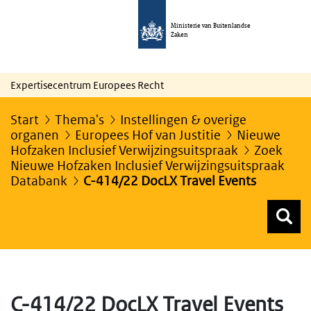
Ministerie van Buitenlandse
Zaken
Expertisecentrum Europees Recht
Start
Thema's
Instellingen & overige
organen
Europees Hof van Justitie
Nieuwe
Hofzaken Inclusief Verwijzingsuitspraak
Zoek
Nieuwe Hofzaken Inclusief Verwijzingsuitspraak
Databank
C-414/22 DocLX Travel Events
Z
Z
Top menu zoeken
C-414/22 DocLX Travel Events