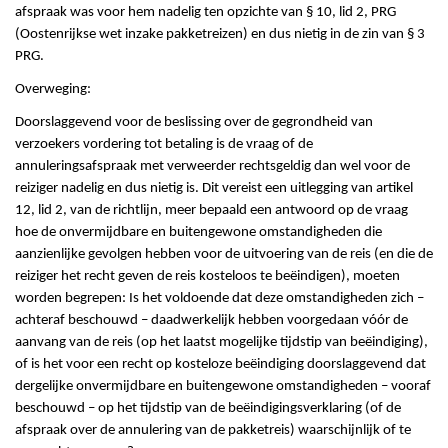
afspraak was voor hem nadelig ten opzichte van § 10, lid 2, PRG
(Oostenrijkse wet inzake pakketreizen) en dus nietig in de zin van § 3
PRG.
Overweging:
Doorslaggevend voor de beslissing over de gegrondheid van
verzoekers vordering tot betaling is de vraag of de
annuleringsafspraak met verweerder rechtsgeldig dan wel voor de
reiziger nadelig en dus nietig is. Dit vereist een uitlegging van artikel
12, lid 2, van de richtlijn, meer bepaald een antwoord op de vraag
hoe de onvermijdbare en buitengewone omstandigheden die
aanzienlijke gevolgen hebben voor de uitvoering van de reis (en die de
reiziger het recht geven de reis kosteloos te beëindigen), moeten
worden begrepen: Is het voldoende dat deze omstandigheden zich –
achteraf beschouwd – daadwerkelijk hebben voorgedaan vóór de
aanvang van de reis (op het laatst mogelijke tijdstip van beëindiging),
of is het voor een recht op kosteloze beëindiging doorslaggevend dat
dergelijke onvermijdbare en buitengewone omstandigheden – vooraf
beschouwd – op het tijdstip van de beëindigingsverklaring (of de
afspraak over de annulering van de pakketreis) waarschijnlijk of te