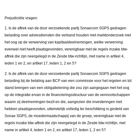
Prejudiciële vragen:
1. Is de aftrek van de door verzoekende partij Sonaecom SGPS gedragen
belasting over adviesdiensten die verband houden met marktonderzoek met
het oog op de verwerving van kapitaaldeelnemingen, welke verwerving
evenwel niet heeft plaatsgevonden, verenigbaar met de regels inzake btw-
aftrek die zijn neergelegd in de Zesde btw-richtlijn, met name in artikel 4,
leden 1 en 2, en artikel 17, leden 1, 2 en 5?
2. Is de aftrek van de door verzoekende partij Sonaecom SGPS gedragen
belasting bij de betaling aan BCP van een commissie voor het regelen en tot
stand brengen van een obligatielening die zou zijn aangegaan met het oog
op de integratie ervan in de financieringsstructuur van de vennootschappen
waarin zij deelnemingen bezit en die, aangezien die investeringen niet
hebben plaatsgevonden, uiteindelijk volledig ter beschikking is gesteld van
Sonae SGPS, de moedermaatschappij van de groep, verenigbaar met de
regels inzake btw-aftrek die zijn neergelegd in de Zesde btw-richtlijn, met
name in artikel 4, leden 1 en 2, en artikel 17, leden 1, 2 en 5?