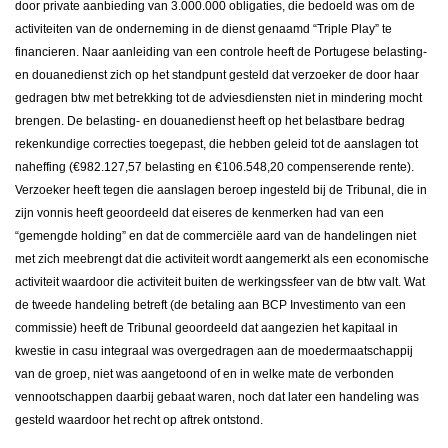
door private aanbieding van 3.000.000 obligaties, die bedoeld was om de
activiteiten van de onderneming in de dienst genaamd “Triple Play” te
financieren. Naar aanleiding van een controle heeft de Portugese belasting-
en douanedienst zich op het standpunt gesteld dat verzoeker de door haar
gedragen btw met betrekking tot de adviesdiensten niet in mindering mocht
brengen. De belasting- en douanedienst heeft op het belastbare bedrag
rekenkundige correcties toegepast, die hebben geleid tot de aanslagen tot
naheffing (€982.127,57 belasting en €106.548,20 compenserende rente).
Verzoeker heeft tegen die aanslagen beroep ingesteld bij de Tribunal, die in
zijn vonnis heeft geoordeeld dat eiseres de kenmerken had van een
“gemengde holding” en dat de commerciële aard van de handelingen niet
met zich meebrengt dat die activiteit wordt aangemerkt als een economische
activiteit waardoor die activiteit buiten de werkingssfeer van de btw valt. Wat
de tweede handeling betreft (de betaling aan BCP Investimento van een
commissie) heeft de Tribunal geoordeeld dat aangezien het kapitaal in
kwestie in casu integraal was overgedragen aan de moedermaatschappij
van de groep, niet was aangetoond of en in welke mate de verbonden
vennootschappen daarbij gebaat waren, noch dat later een handeling was
gesteld waardoor het recht op aftrek ontstond.