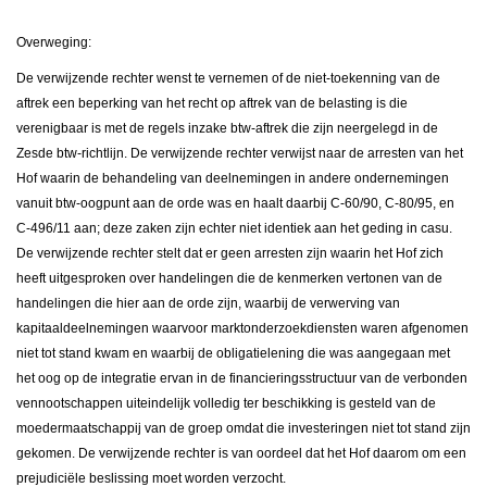
Overweging:
De verwijzende rechter wenst te vernemen of de niet-toekenning van de
aftrek een beperking van het recht op aftrek van de belasting is die
verenigbaar is met de regels inzake btw-aftrek die zijn neergelegd in de
Zesde btw-richtlijn. De verwijzende rechter verwijst naar de arresten van het
Hof waarin de behandeling van deelnemingen in andere ondernemingen
vanuit btw-oogpunt aan de orde was en haalt daarbij C-60/90, C-80/95, en
C-496/11 aan; deze zaken zijn echter niet identiek aan het geding in casu.
De verwijzende rechter stelt dat er geen arresten zijn waarin het Hof zich
heeft uitgesproken over handelingen die de kenmerken vertonen van de
handelingen die hier aan de orde zijn, waarbij de verwerving van
kapitaaldeelnemingen waarvoor marktonderzoekdiensten waren afgenomen
niet tot stand kwam en waarbij de obligatielening die was aangegaan met
het oog op de integratie ervan in de financieringsstructuur van de verbonden
vennootschappen uiteindelijk volledig ter beschikking is gesteld van de
moedermaatschappij van de groep omdat die investeringen niet tot stand zijn
gekomen. De verwijzende rechter is van oordeel dat het Hof daarom om een
prejudiciële beslissing moet worden verzocht.