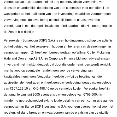
vennootschap is gedragen met het oog op enerzijds de verwerving van
diensten en anderzijds de betaling van een commissie voor een dienst die
was gericht op het realiseren van een investering, waarbij de voorgenomen
verwerving noch de investering uiteindelijk hebben plaatsgevonden,
verenigbaar is met de regels inzake de aftrekbaarheid die zijn neergelegd in
de Zesde btw-richtlijn.
Verzoekster (Sonaecom SGPS S.A.) is een holdingvennootschap die actief is
op het gebied van het verwerven, houden en beheren van deelnemingen in
vennootschappen. Zij heeft een beroep gedaan op Wilmer Cutler Pickering
Hale and Dorr en op ABN Amro Corporate Finance Ltd voor adviesdiensten
in verband met marktonderzoek dat door die ondernemingen wordt verricht,
met het oog op eventuele handelingen voor de verwerving van
kapitaaldeelnemingen. Verzoeker heeft de btw bij de betaling van die
adviesdiensten gedragen en heeft een btw-verlegging toegepast ten belope
van €167.129,10 en €45.498,46 op de vermelde kosten. Verzoeker heeft in
de aangifte van juni 2005 eveneens btw ten belope van €769.500,- in
mindering gebracht met betrekking tot de betaling van een commissie aan de
vennootschap Banco BCP Investimento S.A. voor een overeenkomst voor het
regelen, tot stand brengen en waarborgen van de plaatsing van de uitgifte