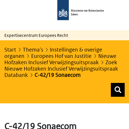
Ministerie van Buitenlandse
Zaken
Expertisecentrum Europees Recht
Start
Thema's
Instellingen & overige
organen
Europees Hof van Justitie
Nieuwe
Hofzaken Inclusief Verwijzingsuitspraak
Zoek
Nieuwe Hofzaken Inclusief Verwijzingsuitspraak
Databank
C-42/19 Sonaecom
Z
Z
Top menu zoeken
C-42/19 Sonaecom