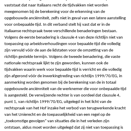
vaststaat dat naar Italiaans recht de tijdvakken niet worden
meegenomen bij de berekening voor de erkenning van de
opgebouwde anciënniteit, zelfs niet in geval van een latere aanstelling
voor onbepaalde tijd. In dit verband stelt hij vast dat er in de
Italiaanse rechtspraak twee verschillende benaderingen bestaan.
Volgens de eerste benadering is clausule 4 van deze richtlijn niet van
toepassing op arbeidsverhoudingen voor bepaalde tijd die volledig
zijn vervuld vóór de aan de lidstaten voor de omzetting van de
richtlijn gestelde termijn. Volgens de tweede benadering, die vaste
nationale rechtspraak lijkt te zijn geworden, kunnen ook de
tijdvakken waarin werk voor bepaalde tijd is verricht en die volledig
zijn afgerond vóór de inwerkingtreding van richtlijn 1999/70/EG, in
aanmerking worden genomen bij de berekening van de in totaal
opgebouwde anciënniteit van de werknemer die voor onbepaalde tijd
is aangesteld. De verwijzende rechter is van oordeel dat clausule 4,
punt 1, van richtlijn 1999/70/EG, uitgelegd in het licht van de
rechtspraak van het Hof inzake het verbod van terugwerkende kracht
van het Unierecht en de toepasselijkheid van een regel op de
„toekomstige gevolgen” van situaties die in het verleden zijn
ontstaan, aldus moet worden uitgelegd dat zij niet van toepassing is