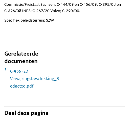
Commissie/Freistaat Sachsen; C-444/09 en C-456/09; C-395/08 en
C-396/08 INPS; C-267/20 Volvo; C-290/00.
Specifiek beleidsterrein: SZW
Gerelateerde
documenten
C-439-23
Verwijzingsbeschikking_R
edacted.pdf
Deel deze pagina