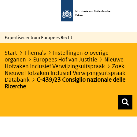
Ministerie van Buitenlandse
Zaken
Expertisecentrum Europees Recht
Start
Thema's
Instellingen & overige
organen
Europees Hof van Justitie
Nieuwe
Hofzaken Inclusief Verwijzingsuitspraak
Zoek
Nieuwe Hofzaken Inclusief Verwijzingsuitspraak
Databank
C-439/23 Consiglio nazionale delle
Ricerche
Z
Z
Top menu zoeken