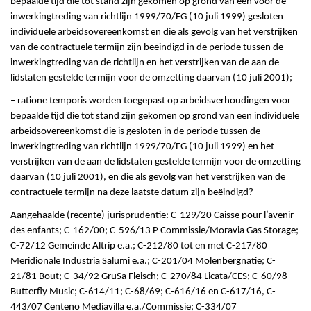
bepaalde tijd die tot stand zijn gekomen op grond van een vóór de
inwerkingtreding van richtlijn 1999/70/EG (10 juli 1999) gesloten
individuele arbeidsovereenkomst en die als gevolg van het verstrijken
van de contractuele termijn zijn beëindigd in de periode tussen de
inwerkingtreding van de richtlijn en het verstrijken van de aan de
lidstaten gestelde termijn voor de omzetting daarvan (10 juli 2001);
– ratione temporis worden toegepast op arbeidsverhoudingen voor
bepaalde tijd die tot stand zijn gekomen op grond van een individuele
arbeidsovereenkomst die is gesloten in de periode tussen de
inwerkingtreding van richtlijn 1999/70/EG (10 juli 1999) en het
verstrijken van de aan de lidstaten gestelde termijn voor de omzetting
daarvan (10 juli 2001), en die als gevolg van het verstrijken van de
contractuele termijn na deze laatste datum zijn beëindigd?
Aangehaalde (recente) jurisprudentie: C-129/20 Caisse pour l’avenir
des enfants; C-162/00; C-596/13 P Commissie/Moravia Gas Storage;
C-72/12 Gemeinde Altrip e.a.; C-212/80 tot en met C-217/80
Meridionale Industria Salumi e.a.; C-201/04 Molenbergnatie; C-
21/81 Bout; C-34/92 GruSa Fleisch; C-270/84 Licata/CES; C-60/98
Butterfly Music; C-614/11; C-68/69; C-616/16 en C-617/16, C-
443/07 Centeno Mediavilla e.a./Commissie; C-334/07