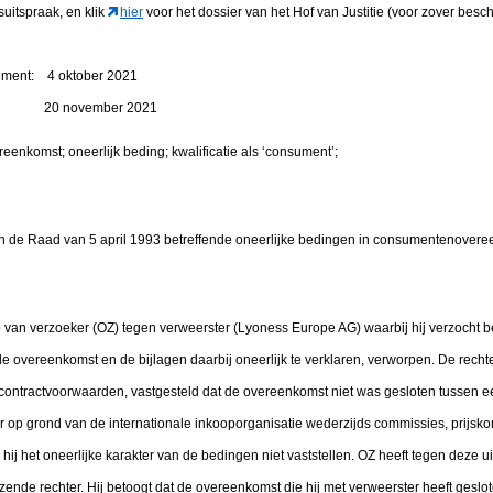
suitspraak, en klik
hier
voor het dossier van het Hof van Justitie (voor zover besch
tement: 4 oktober 2021
gen: 20 november 2021
eenkomst; oneerlijk beding; kwalificatie als ‘consument’;
de Raad van 5 april 1993 betreffende oneerlijke bedingen in consumentenovere
ep van verzoeker (OZ) tegen verweerster (Lyoness Europe AG) waarbij hij verzocht 
overeenkomst en de bijlagen daarbij oneerlijk te verklaren, verworpen. De rechter
ontractvoorwaarden, vastgesteld dat de overeenkomst niet was gesloten tussen 
ar op grond van de internationale inkooporganisatie wederzijds commissies, prijsk
ij het oneerlijke karakter van de bedingen niet vaststellen. OZ heeft tegen deze u
jzende rechter. Hij betoogt dat de overeenkomst die hij met verweerster heeft geslo