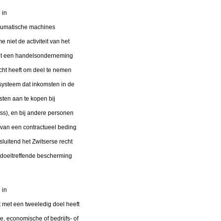
 in
neumatische machines
niet de activiteit van het
met een handelsonderneming
cht heeft om deel te nemen
systeem dat inkomsten in de
sten aan te kopen bij
s), en bij andere personen
 van een contractueel beding
sluitend het Zwitserse recht
 doeltreffende bescherming
 in
met een tweeledig doel heeft
, economische of bedrijfs- of