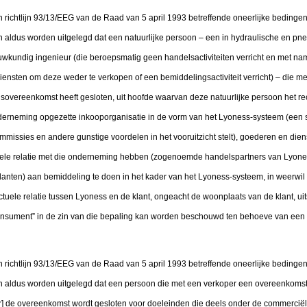
van richtlijn 93/13/EEG van de Raad van 5 april 1993 betreffende oneerlijke bedingen
ldus worden uitgelegd dat een natuurlijke persoon – een in hydraulische en p
kundig ingenieur (die beroepsmatig geen handelsactiviteiten verricht en met name 
nsten om deze weder te verkopen of een bemiddelingsactiviteit verricht) – die 
gsovereenkomst heeft gesloten, uit hoofde waarvan deze natuurlijke persoon het re
erneming opgezette inkooporganisatie in de vorm van het Lyoness-systeem (een 
missies en andere gunstige voordelen in het vooruitzicht stelt), goederen en dien
uele relatie met die onderneming hebben (zogenoemde handelspartners van Lyones
klanten) aan bemiddeling te doen in het kader van het Lyoness-systeem, in weerwil
tuele relatie tussen Lyoness en de klant, ongeacht de woonplaats van de klant, uit
consument” in de zin van die bepaling kan worden beschouwd ten behoeve van een
van richtlijn 93/13/EEG van de Raad van 5 april 1993 betreffende oneerlijke bedingen
ldus worden uitgelegd dat een persoon die met een verkoper een overeenkomst 
r] de overeenkomst wordt gesloten voor doeleinden die deels onder de commerciële