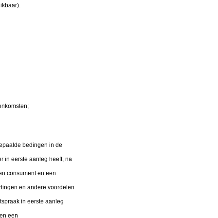
ikbaar).
enkomsten;
bepaalde bedingen in de
 in eerste aanleg heeft, na
een consument en een
ortingen en andere voordelen
itspraak in eerste aanleg
ten een