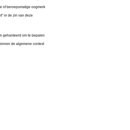
che of beroepsmatige oogmerk
t” in de zin van deze
den gehanteerd om te bepalen
 binnen de algemene context