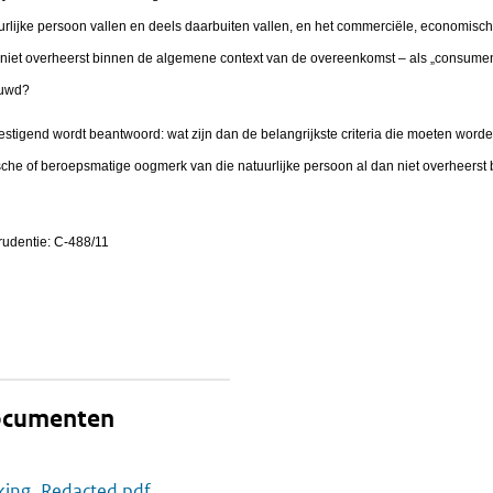
tuurlijke persoon vallen en deels daarbuiten vallen, en het commerciële, economis
 niet overheerst binnen de algemene context van de overeenkomst – als „consumen
ouwd?
vestigend wordt beantwoord: wat zijn dan de belangrijkste criteria die moeten wor
che of beroepsmatige oogmerk van die natuurlijke persoon al dan niet overheerst
rudentie: C-488/11
documenten
kking_Redacted.pdf