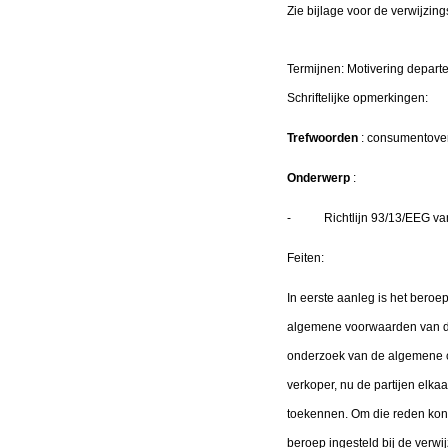
Zie bijlage voor de verwijzing
Termijnen: Motivering depar
Schriftelijke opmerkin
Trefwoorden
: consumentover
Onderwerp
:
- Richtlijn 93/13/EEG van 
Feiten:
In eerste aanleg is het bero
algemene voorwaarden van de 
onderzoek van de algemene c
verkoper, nu de partijen elka
toekennen. Om die reden kon h
beroep ingesteld bij de verwi