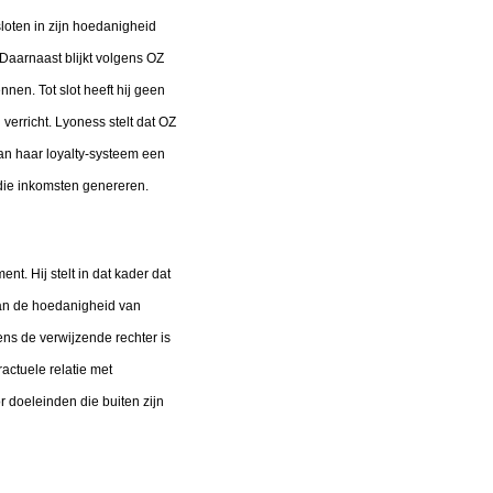
loten in zijn hoedanigheid
 Daarnaast blijkt volgens OZ
nen. Tot slot heeft hij geen
 verricht. Lyoness stelt dat OZ
an haar loyalty-systeem een
 die inkomsten genereren.
t. Hij stelt in dat kader dat
 van de hoedanigheid van
gens de verwijzende rechter is
ctuele relatie met
r doeleinden die buiten zijn