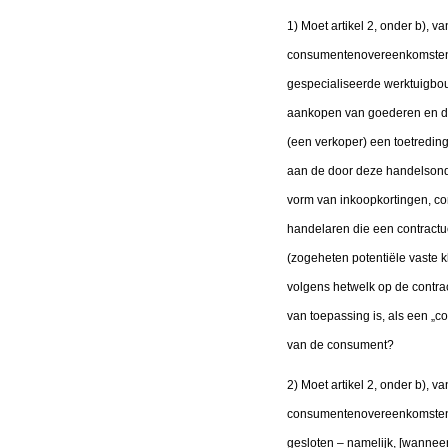
1) Moet artikel 2, onder b), 
consumentenovereenkomsten a
gespecialiseerde werktuigbouw
aankopen van goederen en die
(een verkoper) een toetredin
aan de door deze handelsond
vorm van inkoopkortingen, com
handelaren die een contract
(zogeheten potentiële vaste 
volgens hetwelk op de contrac
van toepassing is, als een „
van de consument?
2) Moet artikel 2, onder b), 
consumentenovereenkomsten a
gesloten – namelijk, [wannee