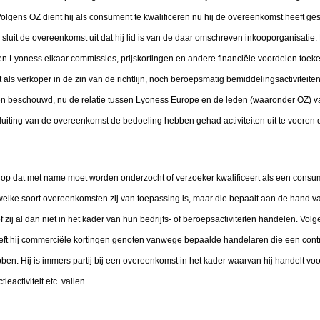
lgens OZ dient hij als consument te kwalificeren nu hij de overeenkomst heeft ges
s sluit de overeenkomst uit dat hij lid is van de daar omschreven inkooporganisatie.
 en Lyoness elkaar commissies, prijskortingen en andere financiële voordelen toeken
t als verkoper in de zin van de richtlijn, noch beroepsmatig bemiddelingsactiviteiten
n beschouwd, nu de relatie tussen Lyoness Europe en de leden (waaronder OZ) v
 sluiting van de overeenkomst de bedoeling hebben gehad activiteiten uit te voeren
op dat met name moet worden onderzocht of verzoeker kwalificeert als een consumen
op welke soort overeenkomsten zij van toepassing is, maar die bepaalt aan de hand
f zij al dan niet in het kader van hun bedrijfs- of beroepsactiviteiten handelen. Vol
ft hij commerciële kortingen genoten vanwege bepaalde handelaren die een contra
en. Hij is immers partij bij een overeenkomst in het kader waarvan hij handelt voo
ieactiviteit etc. vallen.