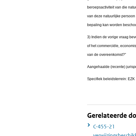
beroepsactiviteit van die na
van deze natuurlijke persoon
bepaling kan worden besch
3) Indien de vorige vraag be
of het commerciële, economis
van de overeenkomst?”
Aangehaalde (recente) jurisp
Specifiek beleidsterrein: EZK
Gerelateerde 
C-455-21
verwijzingsbeschi