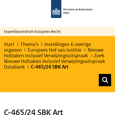
Ministerie van Buitenlandse
Zaken
Expertisecentrum Europees Recht
Start
Thema's
Instellingen & overige
organen
Europees Hof van Justitie
Nieuwe
Hofzaken Inclusief Verwijzingsuitspraak
Zoek
Nieuwe Hofzaken Inclusief Verwijzingsuitspraak
Databank
C-465/24 SBK Art
Z
Z
Top menu zoeken
C-465/24 SBK Art