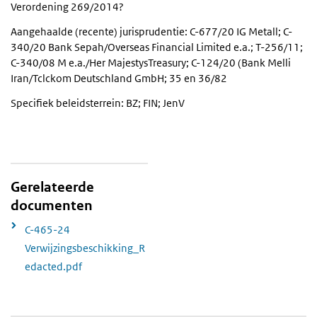
Verordening 269/2014?
Aangehaalde (recente) jurisprudentie: C-677/20 IG Metall; C-
340/20 Bank Sepah/Overseas Financial Limited e.a.; T-256/11;
C-340/08 M e.a./Her MajestysTreasury; C-124/20 (Bank Melli
Iran/Tclckom Deutschland GmbH; 35 en 36/82
Specifiek beleidsterrein: BZ; FIN; JenV
Gerelateerde
documenten
C-465-24
Verwijzingsbeschikking_R
edacted.pdf