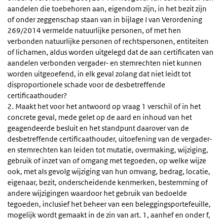
aandelen die toebehoren aan, eigendom zijn, in het bezit zijn
of onder zeggenschap staan van in bijlage I van Verordening
269/2014 vermelde natuurlijke personen, of met hen
verbonden natuurlijke personen of rechtspersonen, entiteiten
of lichamen, aldus worden uitgelegd dat de aan certificaten van
aandelen verbonden vergader- en stemrechten niet kunnen
worden uitgeoefend, in elk geval zolang dat niet leidt tot
disproportionele schade voor de desbetreffende
certificaathouder?
2. Maakt het voor het antwoord op vraag 1 verschil of in het
concrete geval, mede gelet op de aard en inhoud van het
geagendeerde besluit en het standpunt daarover van de
desbetreffende certificaathouder, uitoefening van de vergader-
en stemrechten kan leiden tot mutatie, overmaking, wijziging,
gebruik of inzet van of omgang met tegoeden, op welke wijze
ook, met als gevolg wijziging van hun omvang, bedrag, locatie,
eigenaar, bezit, onderscheidende kenmerken, bestemming of
andere wijzigingen waardoor het gebruik van bedoelde
tegoeden, inclusief het beheer van een beleggingsportefeuille,
mogelijk wordt gemaakt in de zin van art. 1, aanhef en onder f,