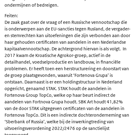
ondermijnen of bedreigen.
Feiten:
De zaak gaat over de vraag of een Russische vennootschap die
is onderwerpen aan de EU-sancties tegen Rusland, de vergader-
en stemrechten kan uitoefeningen die zijn verbonden aan door
haar gehouden certificaten van aandelen in een Nederlandse
kapitaalvennootschap. De achtergrond hiervan is als volgt. In
2017 kwam de Kroatische Agrokor-groep, actief in de
detailhandel, voedselproductie en landbouw, in financiële
problemen. Er heeft toen een herstructurering en doorstart van
de groep plaatsgevonden, waaruit ‘Fortenova Grupa’ is
ontstaan. Daarnaast is er een holdingstructuur in Nederland
opgericht, genaamd STAK. STAK houdt de aandelen in
Fortenova Group TopCo, welke op haar beurt indirect de
aandelen van Fortnova Grupa houdt. SBK Art houdt 41,82%
van de door STAK uitgegeven certificaten van de aandelen in
Fortenova TopCo. Dit is een indirecte dochteronderneming van
‘Sberbank of Russia’, welke bij de inwerkingtreding van
uitvoeringsverordening 2022/2476 op de sanctielijst
toegevoegd.