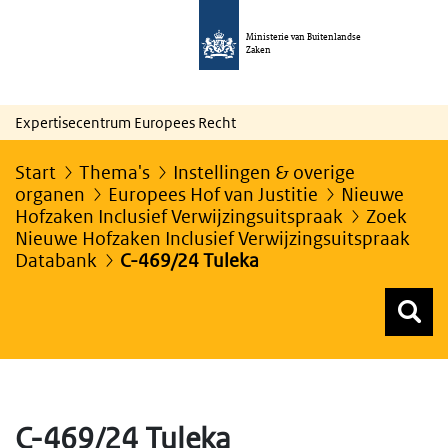
Ministerie van Buitenlandse
Zaken
Expertisecentrum Europees Recht
Start
Thema's
Instellingen & overige
organen
Europees Hof van Justitie
Nieuwe
Hofzaken Inclusief Verwijzingsuitspraak
Zoek
Nieuwe Hofzaken Inclusief Verwijzingsuitspraak
Databank
C-469/24 Tuleka
Z
Z
Top menu zoeken
C-469/24 Tuleka