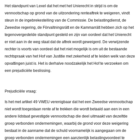
Het standpunt van Lexel dat het met het Unierecht in strijd is om de
vennootschap op grond van de uitzondering renteaftrek te weigeren, vindt
steun in de ingebrekestelling van de Commissie. De belastingdienst, de
Zweedse regering, de Förvaltningsrätt en de Kammarrätt hebben zich op het
tegenovergestelde standpunt gesteld en zijn van oordeel dat het Unierecht
er niet aan in de weg staat dat de aftrek wordt geweigerd. De verwijzende
rechter is voorts van oordeel dat het niet mogelijk is om uit de bestaande
rechtspraak van het Hof van Justitie met zekerheid af te leiden welk van deze
opvattingen juist is. Het is derhalve noodzakelijk het Hof te verzoeken om
een prejudiciële beslissing.
Prejudiciële vraag:
Is het met artikel 49 VWEU verenigbaar dat het een Zweedse vennootschap
niet wordt toegestaan rente af te trekken die wordt betaald aan een in een
andere lidstaat gevestigde vennootschap die deel uitmaakt van dezelfde
groep verbonden ondernemingen, waarbij de grond voor deze weigering
bestaat in de aanname dat de schuld voornamelijk is aangegaan om de
groep verbonden ondernemingen een aanzienlijk belastingvoordeel te