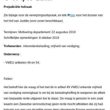
Prejudiciële hofzaak
Zie bijlage voor de verwijzingsuitspraak, en klik
hier
voor het dossier van
het Hof van Justitie (voor zover beschikbaar).
Termijnen: Motivering departement: 22 augustus 2019
Schriftelijke opmerkingen: 8 oktober 2019
Trefwoorden
: inkomstenbelasting; vrijheid van vestiging;
Onderwerp
:
- VWEU artikelen 49 en 54;
Feiten:
Het betreft hier de vraag of het met de in artikel 49 VWEU erkende vrijheid
van vestiging verenigbaar is om bij de belastingheffing te weigeren de aftrek
van bepaalde rente-uitgaven toe te staan. De vraag is gerezen in een zaak
waarin een Zweedse vennootschap geen rente mocht aftrekken die zij had
betaald aan een van dezelfde groep deel uitmakende Franse vennootschap.