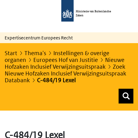
Ministerie van Buitenlandse
Zaken
Expertisecentrum Europees Recht
Start
Thema's
Instellingen & overige
organen
Europees Hof van Justitie
Nieuwe
Hofzaken Inclusief Verwijzingsuitspraak
Zoek
Nieuwe Hofzaken Inclusief Verwijzingsuitspraak
Databank
C-484/19 Lexel
Z
Z
Top menu zoeken
C-484/19 Lexel