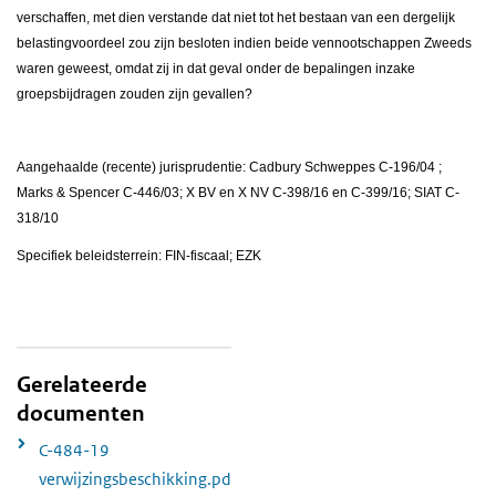
verschaffen, met dien verstande dat niet tot het bestaan van een dergelijk
belastingvoordeel zou zijn besloten indien beide vennootschappen Zweeds
waren geweest, omdat zij in dat geval onder de bepalingen inzake
groepsbijdragen zouden zijn gevallen?
Aangehaalde (recente) jurisprudentie: Cadbury Schweppes C-196/04 ;
Marks & Spencer C-446/03; X BV en X NV C-398/16 en C-399/16; SIAT C-
318/10
Specifiek beleidsterrein: FIN-fiscaal; EZK
Gerelateerde
documenten
C-484-19
verwijzingsbeschikking.pd