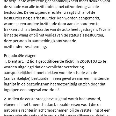
de verplichte verzekering aansprakelijkheid moet dekken voor
de schade van alle inzittenden, met uitzondering van de
bestuurder. De verwijzende rechter vraagt zich af of de
bestuurder nog als ‘bestuurder’ kan worden aangemerkt,
wanneer een andere inzittende door aan de handrem te
trekken zich als bestuurder van de auto heeft gedragen. Tevens
is het de vraag of bij het verlies van de status als bestuurder,
deze persoon in aanmerking komt voor de
inzittendenbescherming.
Prejudiciële vragen:
1. Dient art. 12 lid 1 gecodificeerde Richtlijn 2009/103 zo te
worden uitgelegd dat de verplichte verzekering
aansprakelijkheid moet dekken voor de schade van de
(aanvankelijke) bestuurder in een geval waarin een inzittende
ingrijpt in de besturing van het motorrijtuig en zich door dat
ingrijpen een ongeval voordoet?
2. Indien de eerste vraag bevestigend wordt beantwoord,
vloeien uit het Unierecht dan bepaalde eisen voort die de
nationale rechter in acht moet nemen bij de vaststelling of een
bestuurder als bedoeld in art. 12 lid 1 gecodificeerde Richtlijn