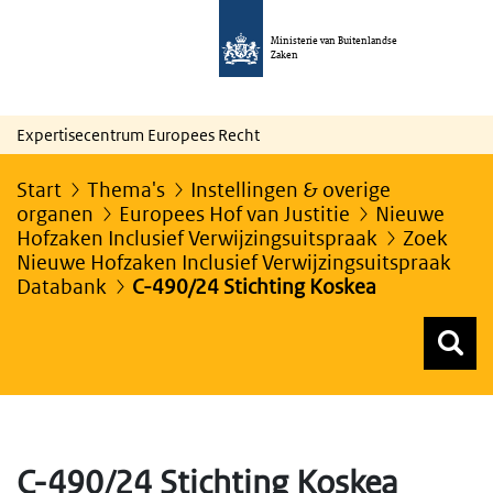
Ministerie van Buitenlandse
Zaken
Expertisecentrum Europees Recht
Start
Thema's
Instellingen & overige
organen
Europees Hof van Justitie
Nieuwe
Hofzaken Inclusief Verwijzingsuitspraak
Zoek
Nieuwe Hofzaken Inclusief Verwijzingsuitspraak
Databank
C-490/24 Stichting Koskea
Z
Z
Top menu zoeken
C-490/24 Stichting Koskea