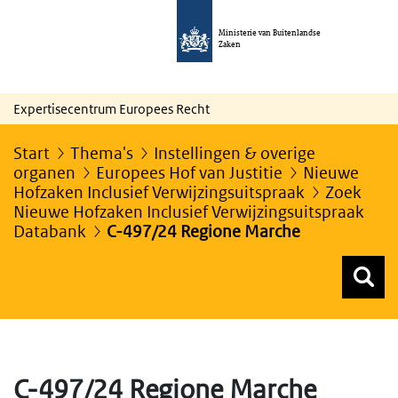
Ministerie van Buitenlandse
Zaken
Expertisecentrum Europees Recht
Start
Thema's
Instellingen & overige
organen
Europees Hof van Justitie
Nieuwe
Hofzaken Inclusief Verwijzingsuitspraak
Zoek
Nieuwe Hofzaken Inclusief Verwijzingsuitspraak
Databank
C-497/24 Regione Marche
Z
Z
Top menu zoeken
C-497/24 Regione Marche