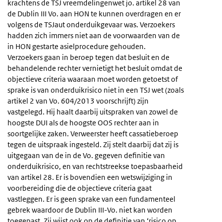
krachtens de TSJ vreemdelingenwet jo. artikel 28 van
de Dublin III Vo. aan HON te kunnen overdragen en er
volgens de TSJaut onderduikgevaar was. Verzoekers
hadden zich immers niet aan de voorwaarden van de
in HON gestarte asielprocedure gehouden.
Verzoekers gaan in beroep tegen dat besluit en de
behandelende rechter vernietigt het besluit omdat de
objectieve criteria waaraan moet worden getoetst of
sprake is van onderduikrisico niet in een TSJ wet (zoals
artikel 2 van Vo. 604/2013 voorschrijft) zijn
vastgelegd. Hij haalt daarbij uitspraken van zowel de
hoogste DUI als de hoogste OOS rechter aan in
soortgelijke zaken. Verweerster heeft cassatieberoep
tegen de uitspraak ingesteld. Zij stelt daarbij dat zij is
uitgegaan van de in de Vo. gegeven definitie van
onderduikrisico, en van rechtstreekse toepasbaarheid
van artikel 28. Er is bovendien een wetswijziging in
voorbereiding die de objectieve criteria gaat
vastleggen. Er is geen sprake van een fundamenteel
gebrek waardoor de Dublin III-Vo. niet kan worden
toegepast. Zij wijst ook op de definitie van ‘risico op