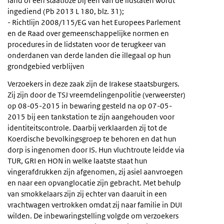
land of een staatloze bij een van de lidstaten wordt
ingediend (Pb 2013 L 180, blz. 31);
- Richtlijn 2008/115/EG van het Europees Parlement
en de Raad over gemeenschappelijke normen en
procedures in de lidstaten voor de terugkeer van
onderdanen van derde landen die illegaal op hun
grondgebied verblijven
Verzoekers in deze zaak zijn de Irakese staatsburgers.
Zij zijn door de TSJ vreemdelingenpolitie (verweerster)
op 08-05-2015 in bewaring gesteld na op 07-05-
2015 bij een tankstation te zijn aangehouden voor
identiteitscontrole. Daarbij verklaarden zij tot de
Koerdische bevolkingsgroep te behoren en dat hun
dorp is ingenomen door IS. Hun vluchtroute leidde via
TUR, GRI en HON in welke laatste staat hun
vingerafdrukken zijn afgenomen, zij asiel aanvroegen
en naar een opvanglocatie zijn gebracht. Met behulp
van smokkelaars zijn zij echter van daaruit in een
vrachtwagen vertrokken omdat zij naar familie in DUI
wilden. De inbewaringstelling volgde om verzoekers