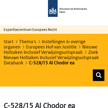
Ministerie van Buitenlandse
Zaken
Expertisecentrum Europees Recht
Start
Thema's
Instellingen & overige
organen
Europees Hof van Justitie
Nieuwe
Hofzaken Inclusief Verwijzingsuitspraak
Zoek
Nieuwe Hofzaken Inclusief Verwijzingsuitspraak
Databank
C-528/15 Al Chodor ea
Z
Z
Top menu zoeken
C-528/15 Al Chodor ea