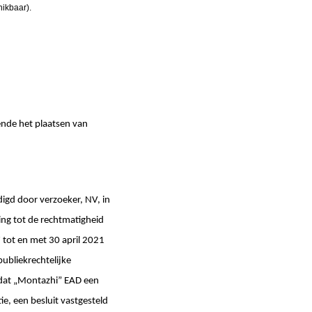
hikbaar).
ende het plaatsen van
gd door verzoeker, NV, in
ing tot de rechtmatigheid
 tot en met 30 april 2021
ubliekrechtelijke
n dat „Montazhi” EAD een
ie, een besluit vastgesteld