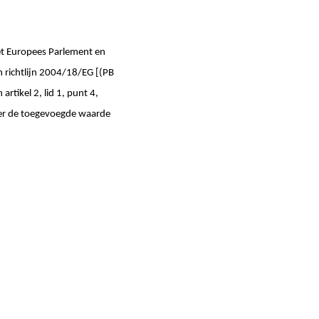
et Europees Parlement en
n richtlijn 2004/18/EG [(PB
artikel 2, lid 1, punt 4,
ver de toegevoegde waarde