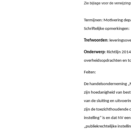
Zie bijlage voor de verwijzin
Termijnen: Motivering d
Schriftelijke opmerk
Trefwoorden
: leveringso
Onderwerp
: Richtlijn 20
overheidsopdrachten en tot 
Feiten:
De handelsonderneming „M
zijn hoedanigheid van best
van de sluiting en uitvoer
zijn de toezichthoudende 
instelling” is en dat NV e
„publiekrechtelijke instelli