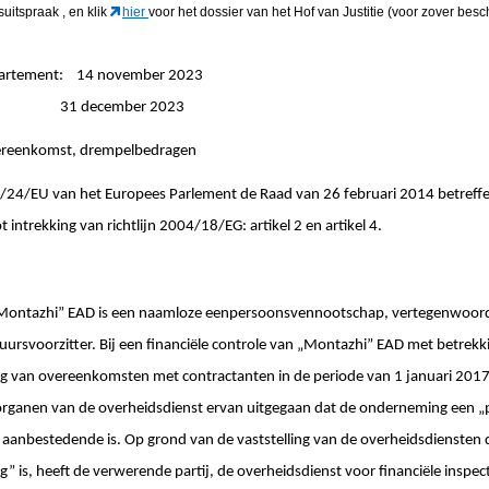
gsuitspraak
, en klik
hier
voor het dossier van het Hof van Justitie (voor zover besc
epartement: 14 november 2023
ingen: 31 december 2023
vereenkomst, drempelbedragen
14/24/EU van het Europees Parlement de Raad van 26 februari 2014 betreff
intrekking van richtlijn 2004/18/EG: artikel 2 en artikel 4.
ontazhi” EAD is een naamloze eenpersoonsvennootschap, vertegenwoordi
uursvoorzitter. Bij een financiële controle van „Montazhi” EAD met betrekk
ing van overeenkomsten met contractanten in de periode van 1 januari 2017
organen van de overheidsdienst ervan uitgegaan dat de onderneming een „p
en aanbestedende is. Op grond van de vaststelling van de overheidsdienste
ng” is, heeft de verwerende partij, de overheidsdienst voor financiële inspect