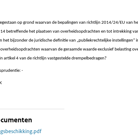
 toegestaan op grond waarvan de bepalingen van richtlijn 2014/24/EU van h
14 betreffende het plaatsen van overheidsopdrachten en tot intrekking va
n het bijzonder de juridische definitie van „publiekrechtelijke instellingen” in 
p overheidsopdrachten waarvan de geraamde waarde exclusief belasting o
 in artikel 4 van de richtlijn vastgestelde drempelbedragen?
sprudentie: -
ZK
documenten
ngsbeschikking.pdf