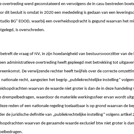
ve overtreding werd geconstateerd en vervolgens de in casu bestreden boe
or dit besluit is omdat in 2020 een mededeling is gedaan van een leverin
Studio BG” EOOD, waarbij een overheidsopdracht is gegund waarvan het m
stgelegd, is overschreden.
betreft de vraag of NV, in zijn hoedanigheid van bestuursvoorzitter van 
en administratieve overtreding heeft gepleegd met betrekking tot uitgaven 
reenkomst. De verwijzende rechter heeft twijfels over de correcte omzetti
 nationale recht, aangezien het begrip „publiekrechtelijke instelling” volgen
eidsopdrachten waarvan de waarde niet groter is dan de in deze handeling v
e drempelbedragen, waardoor de materiële werkingssfeer ervan wordt uitg
deze reden of een nationale regeling toelaatbaar is op grond waarvan de bep
 de juridische definitie van „publiekrechtelijke instelling” volgens artikel 2
dsopdrachten waarvan de geraamde waarde exclusief btw niet groter is dan d
mpelbedragen.