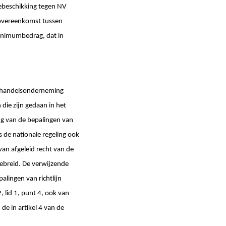
tebeschikking tegen NV
gsovereenkomst tussen
inimumbedrag, dat in
de handelsonderneming
die zijn gedaan in het
ng van de bepalingen van
s de nationale regeling ook
an afgeleid recht van de
ebreid. De verwijzende
alingen van richtlijn
, lid 1, punt 4, ook van
e in artikel 4 van de