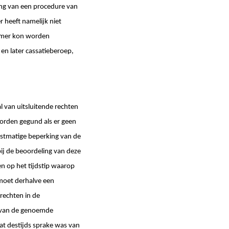
ng van een procedure van
heeft namelijk niet
emer kon worden
en later cassatieberoep,
al van uitsluitende rechten
rden gegund als er geen
unstmatige beperking van de
bij de beoordeling van deze
n op het tijdstip waarop
 moet derhalve een
rechten in de
e van de genoemde
at destijds sprake was van