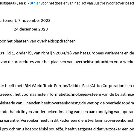
gsuitspraak
, en klik
hier
voor het dossier van het Hof van Justitie (voor zover besc
partement: 7 november 2023
ngen: 24 december 2023
voor het plaatsen van overheidsopdrachten
n 31, lid 1, onder b), van richtlijn 2004/18 van het Europees Parlement en 
e van de procedures voor het plaatsen van overheidsopdrachten voor werken
er heeft met IBM World Trade Europe/Middle East/Africa Corporation een
creëerd, het voornaamste informatietechnologiesysteem van de belastingadm
 ministerie van Financiën heeft overeenkomstig de wet op de overheidsopdr
 onderhandelingen zonder bekendmaking van een aankondiging van opdrach
 na garantie. Verzoeker heeft in dit kader een dienstverleningsovereenkom
d pro ochranu hospodářské soutěže, heeft vastgesteld dat verzoeker een ov