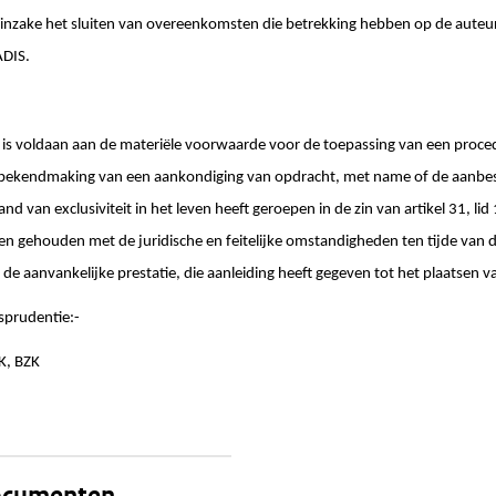
 inzake het sluiten van overeenkomsten die betrekking hebben op de auteu
ADIS.
f is voldaan aan de materiële voorwaarde voor de toepassing van een proc
bekendmaking van een aankondiging van opdracht, met name of de aanbes
nd van exclusiviteit in het leven heeft geroepen in de zin van artikel 31, lid 
 gehouden met de juridische en feitelijke omstandigheden ten tijde van de
e aanvankelijke prestatie, die aanleiding heeft gegeven tot het plaatsen 
sprudentie:-
ZK, BZK
documenten