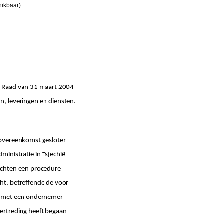
hikbaar).
de Raad van 31 maart 2004
, leveringen en diensten.
 overeenkomst gesloten
inistratie in Tsjechië.
achten een procedure
t, betreffende de voor
st met een ondernemer
ertreding heeft begaan