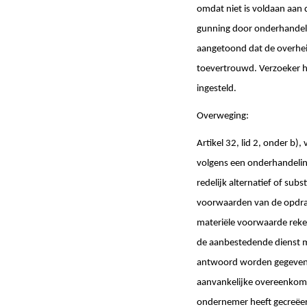
omdat niet is voldaan aan
gunning door onderhandeli
aangetoond dat de overhe
toevertrouwd. Verzoeker he
ingesteld.
Overweging:
Artikel 32, lid 2, onder b)
volgens een onderhandeli
redelijk alternatief of su
voorwaarden van de opdrach
materiële voorwaarde reke
de aanbestedende dienst mo
antwoord worden gegeven o
aanvankelijke overeenkoms
ondernemer heeft gecreëer