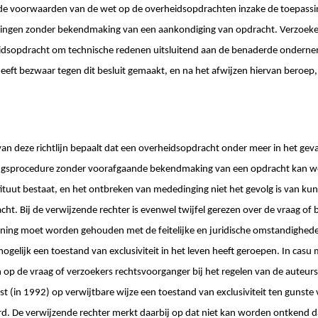
 de voorwaarden van de wet op de overheidsopdrachten inzake de toepassi
ngen zonder bekendmaking van een aankondiging van opdracht. Verzoeker 
idsopdracht om technische redenen uitsluitend aan de benaderde ondern
eft bezwaar tegen dit besluit gemaakt, en na het afwijzen hiervan beroep, 
, van deze richtlijn bepaalt dat een overheidsopdracht onder meer in het gev
ngsprocedure zonder voorafgaande bekendmaking van een opdracht kan wo
bstituut bestaat, en het ontbreken van mededinging niet het gevolg is van k
t. Bij de verwijzende rechter is evenwel twijfel gerezen over de vraag of 
ning moet worden gehouden met de feitelijke en juridische omstandighede
gelijk een toestand van exclusiviteit in het leven heeft geroepen. In casu
p de vraag of verzoekers rechtsvoorganger bij het regelen van de auteurs
t (in 1992) op verwijtbare wijze een toestand van exclusiviteit ten gunst
d. De verwijzende rechter merkt daarbij op dat niet kan worden ontkend d