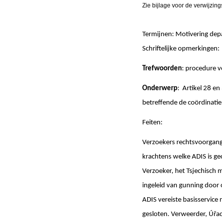
Zie bijlage voor de verwijzin
Termijnen: Motivering de
Schriftelijke opmerki
Trefwoorden
: procedure 
Onderwerp
: Artikel 28 e
betreffende de coördinati
Feiten:
Verzoekers rechtsvoorgang
krachtens welke ADIS is ge
Verzoeker, het Tsjechisch
ingeleid van gunning door
ADIS vereiste basisservice
gesloten. Verweerder, Úřa