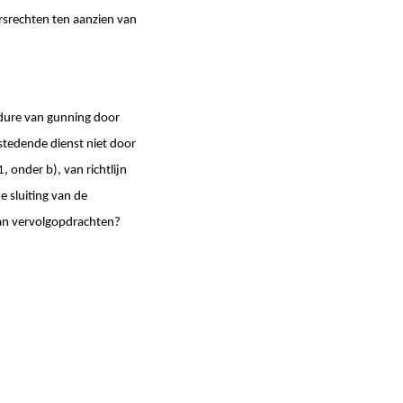
rsrechten ten aanzien van
edure van gunning door
tedende dienst niet door
1, onder b), van richtlijn
 sluiting van de
van vervolgopdrachten?